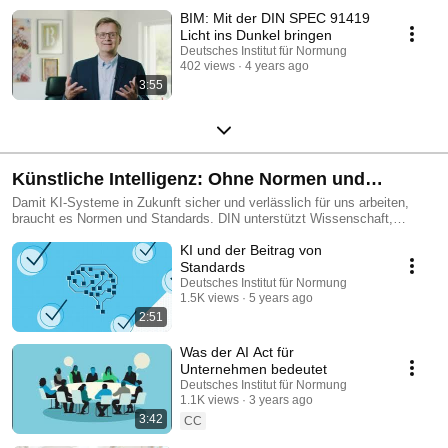
BIM: Mit der DIN SPEC 91419
Licht ins Dunkel bringen
Deutsches Institut für Normung
402 views
4 years ago
3:55
Künstliche Intelligenz: Ohne Normen und
Standards geht es nicht
Damit KI-Systeme in Zukunft sicher und verlässlich für uns arbeiten,
braucht es Normen und Standards. DIN unterstützt Wissenschaft,
Politik, Wirtschaft und die Gesellschaft dabei, Deutschland im
KI und der Beitrag von
internationalen Wettbewerb um die besten Lösungen und Produkte im
Bereich der Künstlichen Intelligenz (KI) zu stärken und
Standards
innovationsfreundliche Rahmenbedingungen für die Technologie der
Deutsches Institut für Normung
Zukunft zu schaffen.
1.5K views
5 years ago
2:51
Was der AI Act für
Unternehmen bedeutet
Deutsches Institut für Normung
1.1K views
3 years ago
3:42
CC