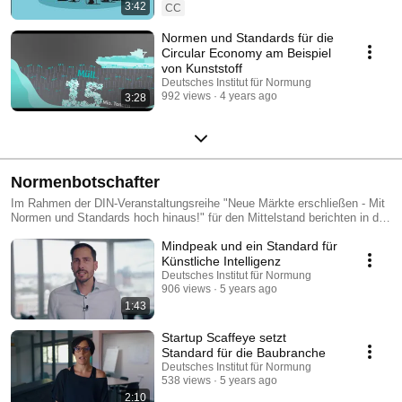
3:42
CC
Normen und Standards für die
Circular Economy am Beispiel
von Kunststoff
Deutsches Institut für Normung
992 views
4 years ago
3:28
Normenbotschafter
Im Rahmen der DIN-Veranstaltungsreihe "Neue Märkte erschließen - Mit
Normen und Standards hoch hinaus!" für den Mittelstand berichten in der
Normung und Standardisierung aktive Botschafter über ihre Aktivität bei
Mindpeak und ein Standard für
DIN und den daraus resultierenden Vorteilen für ihr Unternehmen.
Künstliche Intelligenz
Deutsches Institut für Normung
906 views
5 years ago
1:43
Startup Scaffeye setzt
Standard für die Baubranche
Deutsches Institut für Normung
538 views
5 years ago
2:10