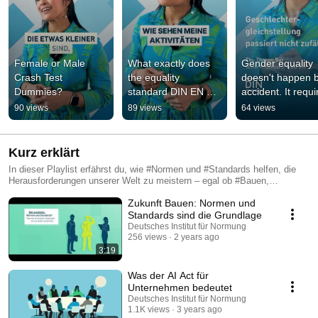
Female or Male 
What exactly does 
Gender equality 
Crash Test 
the equality 
doesn't happen b
Dummies?
standard DIN EN 
accident. It requir
ISO 53800 provide?
structure.
90 views
89 views
64 views
Kurz erklärt
In dieser Playlist erfährst du, wie #Normen und #Standards helfen, die
Herausforderungen unserer Welt zu meistern – egal ob #Bauen,
#CircularEconomy oder #KI .
Zukunft Bauen: Normen und
Standards sind die Grundlage
Deutsches Institut für Normung
256 views
2 years ago
3:19
Was der AI Act für
Unternehmen bedeutet
Deutsches Institut für Normung
1.1K views
3 years ago