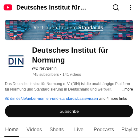
Deutsches Institut für
Normung
Deutsches Institut für 
Normung
@DINeVBerlin
745 subscribers
•
141 videos
Das Deutsche Institut für Normung e. V. (DIN) ist die unabhängige Plattform 
für Normung und Standardisierung in Deutschland und weltweit. 
...more
Gemeinsam mit Wirtschaft, Wissenschaft, öffentlicher Hand und 
din.de/de/ueber-normen-und-standards/basiswissen
and 4 more links
Zivilgesellschaft trägt DIN wesentlich dazu bei, Zukunftsfelder zu 
erschließen. 
Subscribe
Home
Videos
Shorts
Live
Podcasts
Playlist