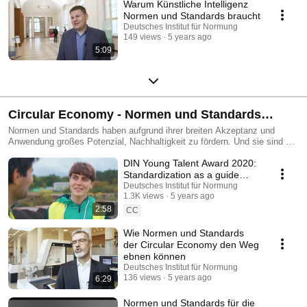
Warum Künstliche Intelligenz
Normen und Standards braucht
Deutsches Institut für Normung
149 views
5 years ago
5:09
Circular Economy - Normen und Standards
ebnen den Weg
Normen und Standards haben aufgrund ih­rer breiten Akzeptanz und
Anwendung großes Potenzial, Nachhaltigkeit zu fördern. Und sie sind ein
Schlüssel zur Circular Economy – einer der Treiber für mehr
DIN Young Talent Award 2020:
Klimaschutz. Circular Economy hat die Umstellung der Wertschöpfung
zum Ziel – weg von der linearen Wegwerfgesellschaft hin zum zirkulären
Standardization as a guide
Modell. Normen und Standards können die Circular Economy aktiv
from waste to fertilizer
Deutsches Institut für Normung
unterstützen. Sie tragen dazu bei, Terminologie und Schnittstellen zu
1.3K views
5 years ago
vereinheitlichen. Damit wird eine klare Kommunikation und ein geeigneter
2:58
CC
Informationsaustausch zwischen den verschiedenen Marktakteuren im
Kreislauf sichergestellt.
Wie Normen und Standards
der Circular Economy den Weg
ebnen können
Deutsches Institut für Normung
136 views
5 years ago
6:29
Normen und Standards für die