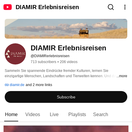
DIAMIR Erlebnisreisen
DIAMIR Erlebnisreisen
@DIAMIRerlebnisreisen
713 subscribers
•
206 videos
Sammeln Sie spannende Eindrücke fremder Kulturen, lernen Sie 
einzigartige Menschen, Landschaften und Tierwelten kennen. Und dann 
...more
heißt es "statt träumen selbst erleben... Durch DIAMIR wird Ihre Urlaubsreise 
diamir.de
and 2 more links
zum ERLEBNIS! 
Subscribe
Home
Videos
Live
Playlists
Search