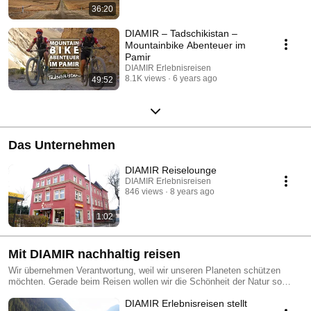
36:20
DIAMIR – Tadschikistan –
Mountainbike Abenteuer im
Pamir
DIAMIR Erlebnisreisen
8.1K views
6 years ago
49:52
Das Unternehmen
DIAMIR Reiselounge
DIAMIR Erlebnisreisen
846 views
8 years ago
1:02
Mit DIAMIR nachhaltig reisen
Wir übernehmen Verantwortung, weil wir unseren Planeten schützen
möchten. Gerade beim Reisen wollen wir die Schönheit der Natur so
intensiv wie möglich erleben – und für künftige Generationen bewahren.
DIAMIR Erlebnisreisen stellt
Mit unserem Nachhaltigkeits-Projekt DIAMIR goes green schützen wir