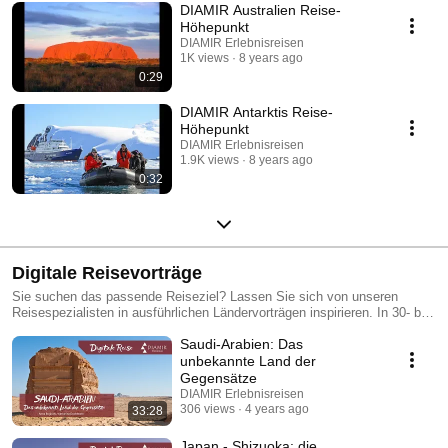
DIAMIR Australien Reise-
Höhepunkt
DIAMIR Erlebnisreisen
1K views
8 years ago
0:29
DIAMIR Antarktis Reise-
Höhepunkt
DIAMIR Erlebnisreisen
1.9K views
8 years ago
0:32
Digitale Reisevorträge
Sie suchen das passende Reiseziel? Lassen Sie sich von unseren
Reisespezialisten in ausführlichen Ländervorträgen inspirieren. In 30- bis
45-minütigen Videos bringen wir Ihnen jeweils eine Destination aus
Saudi-Arabien: Das
unserem DIAMIR-Portfolio näher.
unbekannte Land der
Gegensätze
DIAMIR Erlebnisreisen
306 views
4 years ago
33:28
Japan - Shizuoka: die