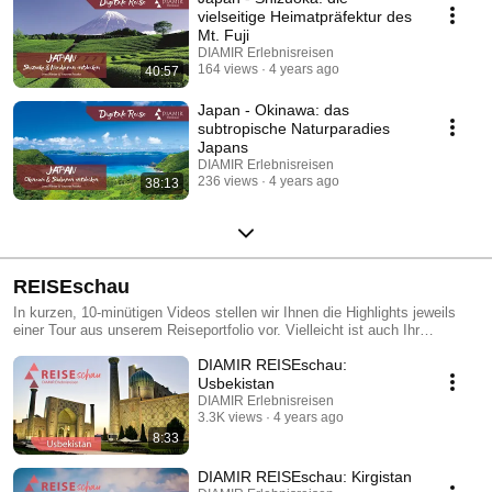
vielseitige Heimatpräfektur des
Mt. Fuji
DIAMIR Erlebnisreisen
164 views
4 years ago
40:57
Japan - Okinawa: das
subtropische Naturparadies
Japans
DIAMIR Erlebnisreisen
236 views
4 years ago
38:13
REISEschau
In kurzen, 10-minütigen Videos stellen wir Ihnen die Highlights jeweils
einer Tour aus unserem Reiseportfolio vor. Vielleicht ist auch Ihr
nächstes Reiseziel dabei!
DIAMIR REISEschau:
Usbekistan
DIAMIR Erlebnisreisen
3.3K views
4 years ago
8:33
DIAMIR REISEschau: Kirgistan