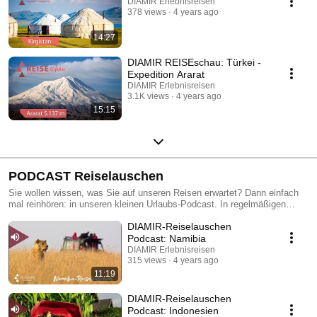
DIAMIR Erlebnisreisen
378 views
4 years ago
14:27
DIAMIR REISEschau: Türkei -
Expedition Ararat
DIAMIR Erlebnisreisen
3.1K views
4 years ago
15:15
PODCAST Reiselauschen
Sie wollen wissen, was Sie auf unseren Reisen erwartet? Dann einfach
mal reinhören: in unseren kleinen Urlaubs-Podcast. In regelmäßigen
Abständen nehmen wir Sie ab sofort mit auf eine Hörspielreise um die
DIAMIR-Reiselauschen
Welt.
Podcast: Namibia
DIAMIR Erlebnisreisen
315 views
4 years ago
11:19
DIAMIR-Reiselauschen
Podcast: Indonesien