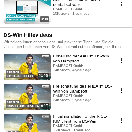
dental software
DAMPSOFT GmbH
10K views
1 year ago
3:00
DS-Win Hilfevideos
Wir zeigen Ihnen anschauliche und praktische Tipps, wie Sie die
vielfältigen Funktionen von DS-Win optimal nutzen können, um Ihren
Praxisalltag zu erleichtern.
Erstellung der eAU im DS-Win
von Dampsoft
DAMPSOFT GmbH
14K views
4 years ago
23:25
Freischaltung des eHBA im DS-
Win von Dampsoft
DAMPSOFT GmbH
24K views
5 years ago
6:17
Initial installation of the RISE-
KIM client from DS-Win
DAMPSOFT GmbH
1.4K views
1 year ago