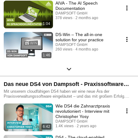
AIVA - The AI Speech
Documentation
DAMPSOFT GmbH
378 views
2 months ago
1:04
DS-Win – The all-in-one
solution for your practice
DAMPSOFT GmbH
260 views
4 months ago
1:46
Das neue DS4 von Dampsoft - Praxissoftware
neu gedacht
Mit unserem cloudfähigen DS4 haben wir eine neue Ära der
Praxisverwaltungssoftware eingeläutet – und das mit großem Erfolg.
Perfekt für alle Praxen, die komplett auf digitale Workflows setzen
Wie DS4 die Zahnarztpraxis
möchten.
revolutioniert - Interview mit
Christopher Yosy
DAMPSOFT GmbH
1.4K views
2 years ago
6:42
DS4 - The cloud-enabled