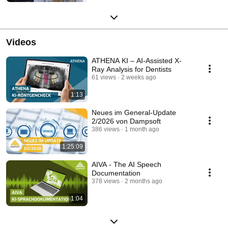
Videos
ATHENA KI – AI-Assisted X-
Ray Analysis for Dentists
61 views
2 weeks ago
1:13
Neues im General-Update
2/2026 von Dampsoft
386 views
1 month ago
1:25:09
AIVA - The AI Speech
Documentation
378 views
2 months ago
1:04