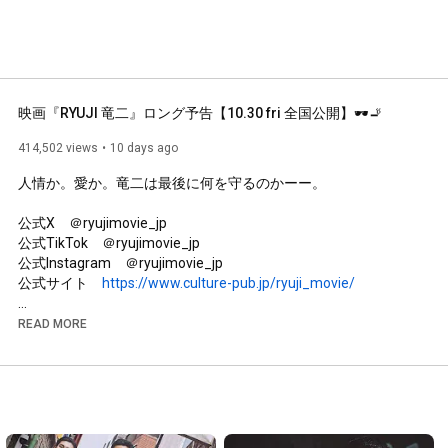
映画『RYUJI 竜二』ロング予告【10.30 fri 全国公開】🕶️🚬
414,502 views
10 days ago
人情か。愛か。竜二は最後に何を守るのかーー。

公式X　＠ryujimovie_jp

公式TikTok　＠ryujimovie_jp

公式Instagram　＠ryujimovie_jp

公式サイト　
https://www.culture-pub.jp/ryuji_movie/
【ストーリー】

READ MORE
1984年（昭和59年）から1990年（平成2年）にかけての、新
宿・歌舞伎町。

腕っぷしが強く、情に厚いヤクザ・竜二（柳楽優弥）は、舎弟
たちから慕われる男。愛するまり子（川栄李奈）と出会い、息
子が生まれ、守るべき家族を得たことを機に、裏社会から足を
洗うことを決意する。
