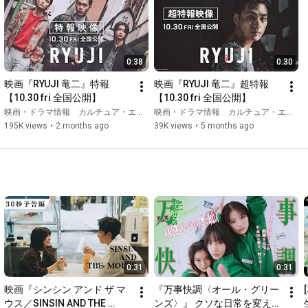
カタギとなった竜二は、酒屋の配達員として懸命に働き始める
が、決して楽ではない。それでも、自ら望んで手に入れた、慎
ましくも穏やかな暮らしのはずだった。

しかし、薬物に溺れた兄弟分・カズ（三宅健）、そして舎弟で
0:38
0:30
あり、竜二にとって“もう一つの家族”でもある直（萩原利久）
とひろし（JUNON）との再会が、封印していた過去へと竜二を
映画『RYUJI 竜二』特報
映画『RYUJI 竜二』超特報
引き戻していく――。

【10.30 fri 全国公開】
【10.30 fri 全国公開】
映画・ドラマ情報 カルチュア・エンタテインメント
映画・ドラマ情報 カルチュア・エンタテインメント
【作品情報】

195K views
•
2 months ago
39K views
•
5 months ago
タイトル：『RYUJI 竜二』

主演：柳楽優弥

出演：川栄李奈　萩原利久　JUNON（BE:FIRST）

　　　田中美里　RYUKI（MAZZEL）千原ジュニア

三宅健　伊藤英明

原作：金子正次「竜二」

監督：水田伸生

脚本：冨岡淳広

0:31
0:31
主題歌：「It’s not a bad life」（B-ME）

映画『シンシン アンド ザ マ
『万事快調〈オール・グリー
企画プロデュース・制作：セディックインターナショナル

ウス／SINSIN AND THE 
ンズ〉』 クソな日常を変える