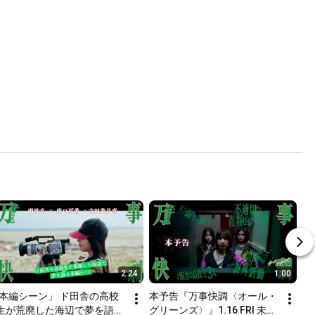
2:24
1:00
[本編シーン」 ド田舎の高校
本予告『万事快調〈オール・
生が荒廃した海辺で夢を語る
グリーンズ〉』1.16 FRI 未来