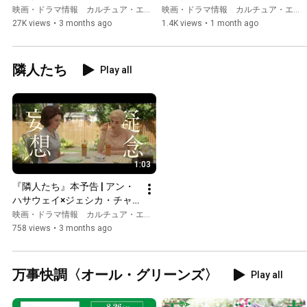
MOUSE』予告編
MOUSE』本編映像～初めて
映画・ドラマ情報 カルチュア・エンタテインメント
映画・ドラマ情報 カルチュア・エンタテインメント
の出逢い～
27K views
•
3 months ago
1.4K views
•
1 month ago
隣人たち
Play all
1:03
『隣人たち』本予告 | アン・
ハサウェイ×ジェシカ・チャ
ステイン！7月24日全国順次
映画・ドラマ情報 カルチュア・エンタテインメント
公開
758 views
•
3 months ago
万事快調〈オール・グリーンズ〉
Play all