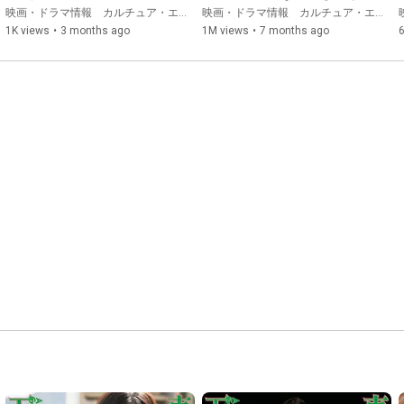
制作協力：ダブル・フィールド

MOUSE』30秒予告編
ため×××で一攫千金を狙え！
映画・ドラマ情報 カルチュア・エンタテインメント
映画・ドラマ情報 カルチュア・エンタテインメント
配給：カルチュア・パブリッシャーズ

1K views
•
3 months ago
1M views
•
7 months ago
6
©︎2026「RYUJI」製作委員会