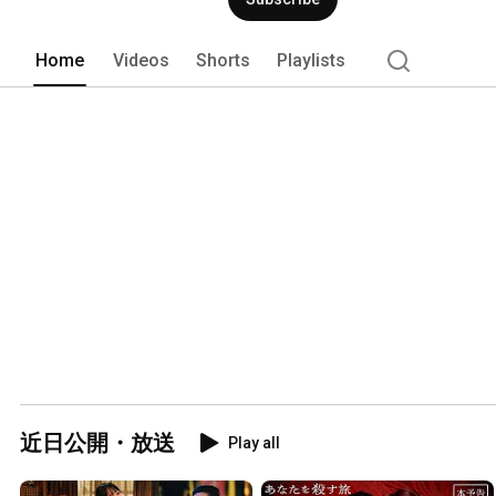
Home
Videos
Shorts
Playlists
近日公開・放送
Play all