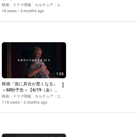
MOUSE』30秒予告編
映画・ドラマ情報 カルチュア・エンタテインメント
1K views
•
3 months ago
1:03
映画『急に具合が悪くなる』
＜60秒予告＞【6/19（金）全
国ロードショー】
映画・ドラマ情報 カルチュア・エンタテインメント
7.1K views
•
2 months ago