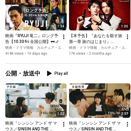
1:34
1:05
映画『RYUJI 竜二』ロング予
【本予告】『あなたを殺す旅 
告【10.30 fri 全国公開】🕶️🚬
第一章 旅のはじまり』
2026.8.21（金）1週間限定公
映画・ドラマ情報 カルチュア・エンタテインメント
映画・ドラマ情報 カルチュア・エンタテインメント
開
414K views
•
10 days ago
17K views
•
2 months ago
公開・放送中
Play all
1:02
2:37
映画『シンシン アンド ザ マ
映画『シンシン アンド ザ マ
ウス／SINSIN AND THE 
ウス／SINSIN AND THE 