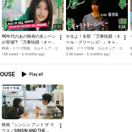
1:11
0:26
90年代のあの映画の名シーン
やるよ！全部 『万事快調〈オ
が登場!? 『万事快調〈オー
ール・グリーンズ〉』キャラ
ル・グリーンズ〉』 [本編シ
クタームービー[朴秀美：南沙
映画・ドラマ情報 カルチュア・エンタテインメント
映画・ドラマ情報 カルチュア・エンタテインメント
ーン」 学校の屋上で決起集会
良]
15K views
•
6 months ago
5.5K views
•
6 months ago
3
OUSE
Play all
0:31
映画『シンシン アンド ザ マ
ウス／SINSIN AND THE 