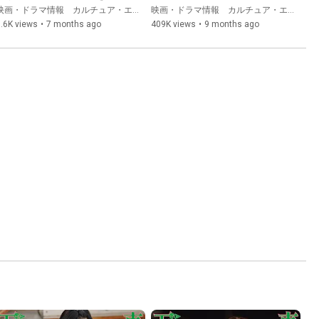
【本編シーン】公開
を力づくで切り開け！不適切
映画・ドラマ情報 カルチュア・エンタテインメント
映画・ドラマ情報 カルチュア・エンタテインメント
な青春が始まる！
.6K views
•
7 months ago
409K views
•
9 months ago