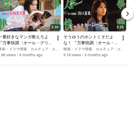
0:30
0:35
一番好きなマンガ教えろよ 
そうゆうのホントくそだよ
『万事快調〈オール・グリー
な！ 『万事快調〈オール・グ
ンズ〉』キャラクタームービ
リーンズ〉』キャラクターム
映画・ドラマ情報 カルチュア・エンタテインメント
映画・ドラマ情報 カルチュア・エンタテインメント
ー[岩隈真子：吉田美月喜]
ービー[矢口美流紅：出口夏
.6K views
•
6 months ago
9.1K views
•
6 months ago
希]