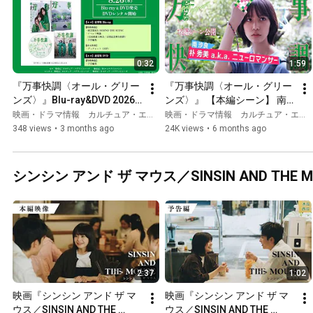
0:32
1:59
『万事快調〈オール・グリー
『万事快調〈オール・グリー
ンズ〉』Blu-ray&DVD 2026
ンズ〉』 【本編シーン】 南
年8月26日(水) 発売決定！
沙良（朴秀美）鬱屈とした思
映画・ドラマ情報 カルチュア・エンタテインメント
映画・ドラマ情報 カルチュア・エンタテインメント
いをラップにぶつけるシーン
348 views
•
3 months ago
24K views
•
6 months ago
公開
シンシン アンド ザ マウス／SINSIN AND THE M
2:37
1:02
映画『シンシン アンド ザ マ
映画『シンシン アンド ザ マ
ウス／SINSIN AND THE 
ウス／SINSIN AND THE 