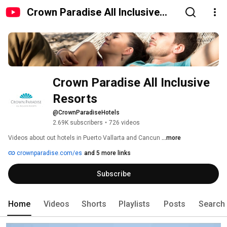
Crown Paradise All Inclusive
Resorts
Crown Paradise All Inclusive 
Resorts
@CrownParadiseHotels
2.69K subscribers
•
726 videos
Videos about out hotels in Puerto Vallarta and Cancun 
...more
crownparadise.com/es
and 5 more links
Subscribe
Home
Videos
Shorts
Playlists
Posts
Search