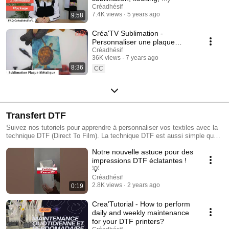
Créadhésif
7.4K views
5 years ago
9:58
Créa'TV Sublimation -
Personnaliser une plaque
métal en Chromaluxe
Créadhésif
36K views
7 years ago
8:36
CC
Transfert DTF
Suivez nos tutoriels pour apprendre à personnaliser vos textiles avec la
technique DTF (Direct To Film). La technique DTF est aussi simple que
son nom l'indique et réside en quelques étapes seulement. Le concept
Notre nouvelle astuce pour des
est simple : imprimez sur un film et transférez directement sur tissu. Son
principal avantage est de pouvoir réaliser des marquages sur tout type
impressions DTF éclatantes !
de textiles. Qu'il s'agisse de polyester, de coton, de soie ou de fibres
💡
synthétiques, la technique d'impression DTF saura s'adapter. Pour plus
Créadhésif
d'informations, visitez notre site web : http://www.creadhesif.com
2.8K views
2 years ago
0:19
Crea'Tutorial - How to perform
daily and weekly maintenance
for your DTF printers?