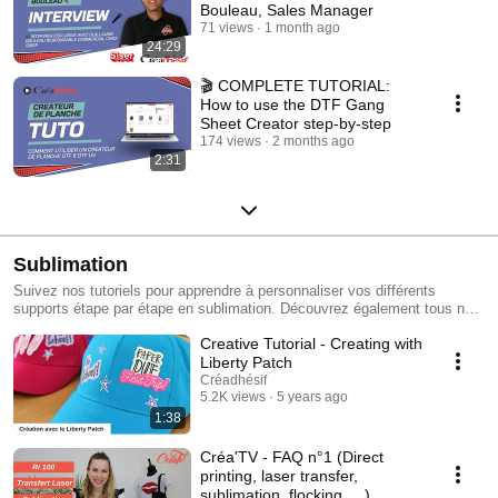
Bouleau, Sales Manager
71 views
1 month ago
24:29
🎬 COMPLETE TUTORIAL:
How to use the DTF Gang
Sheet Creator step-by-step
174 views
2 months ago
2:31
Sublimation
Suivez nos tutoriels pour apprendre à personnaliser vos différents
supports étape par étape en sublimation. Découvrez également tous nos
papiers spécifiques pour personnaliser tous les supports textiles en
Creative Tutorial - Creating with
coton et foncés ! De nombreuses formations en ligne , gratuites , courtes
et ouvertes à tous sont disponibles. Pour vous inscrire, rendez-vous sur
Liberty Patch
notre site www.creadhesif.com dans la rubrique Formations / Formations
Créadhésif
en ligne.
5.2K views
5 years ago
1:38
Créa'TV - FAQ n°1 (Direct
printing, laser transfer,
sublimation, flocking, ...)