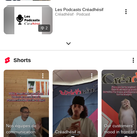
Les Podcasts Créadhésif
Créadhésif · Podcast
2
Shorts
Nos équipes de 
Our customers' 
communication 
Créadhésif is 
mood in front of t