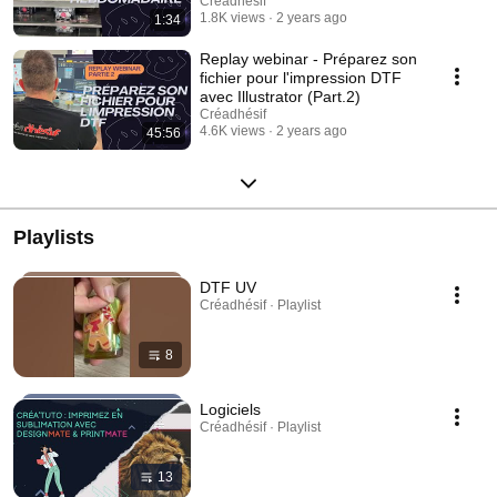
Créadhésif
1.8K views
2 years ago
1:34
Replay webinar - Préparez son
fichier pour l'impression DTF
avec Illustrator (Part.2)
Créadhésif
4.6K views
2 years ago
45:56
Playlists
DTF UV
Créadhésif · Playlist
8
Logiciels
Créadhésif · Playlist
13