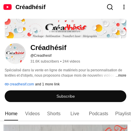
Créadhésif
Créadhésif
@Creadhesif
31.6K subscribers
•
244 videos
Spécialisé dans la vente en ligne de matériels pour la personnalisation de 
textiles et d'objets, nous proposons chaque mois de nouvelles vidéos pour 
...more
vous aider dans la personnalisation de vos objets et supports textiles et la 
creadhesif.com
and 1 more link
réalisation de toutes vos créations. 
Subscribe
Home
Videos
Shorts
Live
Podcasts
Playlist