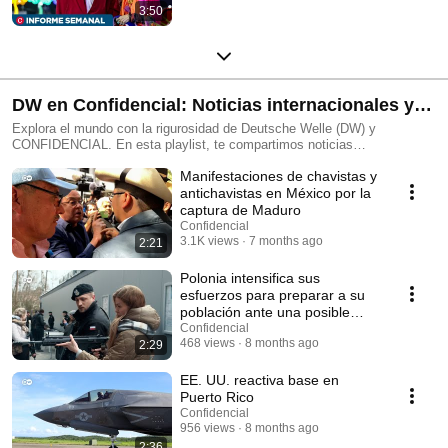
3:50
DW en Confidencial: Noticias internacionales y
tendencias globales
Explora el mundo con la rigurosidad de Deutsche Welle (DW) y
CONFIDENCIAL. En esta playlist, te compartimos noticias
internacionales y tendencias globales, con la perspectiva única de la
Manifestaciones de chavistas y
cadena internacional de Alemania. Descubre contenidos de alta calidad
sobre qué está pasando en el mundo hoy, temas de geopolítica,
antichavistas en México por la
economía, educación, medio ambiente, ciencia, tecnología, salud,
captura de Maduro
turismo, acontecer cultural y gastronomía. Gracias a nuestro acuerdo
Confidencial
con la DW, puedes acceder a sus videos más relevantes, presentados
3.1K views
7 months ago
2:21
por CONFIDENCIAL. Sumérgete en temas de actualidad y amplía tu
visión del acontecer mundial. ¡No te pierdas ningún video y suscríbete
Polonia intensifica sus
para estar siempre informado!#dw_Confidencial, #DeutscheWelle,
esfuerzos para preparar a su
#Confidencial, #NoticiasInternacionales #Actualidad #Tendencias
población ante una posible
#MundoHoy
amenaza rusa.
Confidencial
468 views
8 months ago
2:29
EE. UU. reactiva base en
Puerto Rico
Confidencial
956 views
8 months ago
2:36