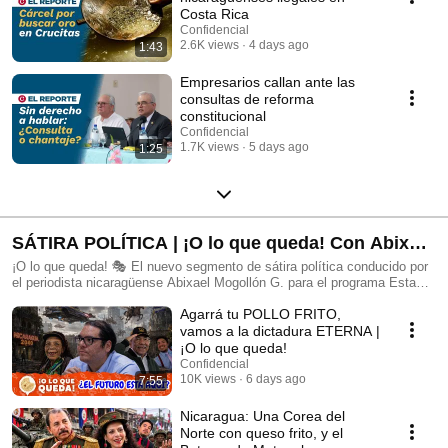
Costa Rica
Confidencial
2.6K views
4 days ago
1:43
Empresarios callan ante las
consultas de reforma
constitucional
Confidencial
1.7K views
5 days ago
1:25
SÁTIRA POLÍTICA | ¡O lo que queda! Con Abixael
Mogollón G.
¡O lo que queda! 🎭 El nuevo segmento de sátira política conducido por
el periodista nicaragüense Abixael Mogollón G. para el programa Esta
Semana (CONFIDENCIAL). A través del humor inteligente, la ironía y el
Agarrá tu POLLO FRITO,
absurdo hiperbólico, este espacio desnuda las contradicciones del poder
y los abusos en Nicaragua, sin perder el rigor periodístico ni el
vamos a la dictadura ETERNA |
compromiso con la verdad. Que la risa sea una excusa para hablar de la
¡O lo que queda!
compleja realidad del país, reflexionar y resistir frente a la censura. 🔴
Confidencial
Nuevos episodios todos los domingos al cierre de las transmisiones en
10K views
6 days ago
7:55
vivo de Esta Semana en nuestro canal Confidencial Nica.
¡Acompañanos a contar las noticias mientras nos reímos y
Nicaragua: Una Corea del
denunciamos! #SátiraPolítica #Nicaragua #AbixaelMogollón
Norte con queso frito, y el
#EstaSemana #Confidencial