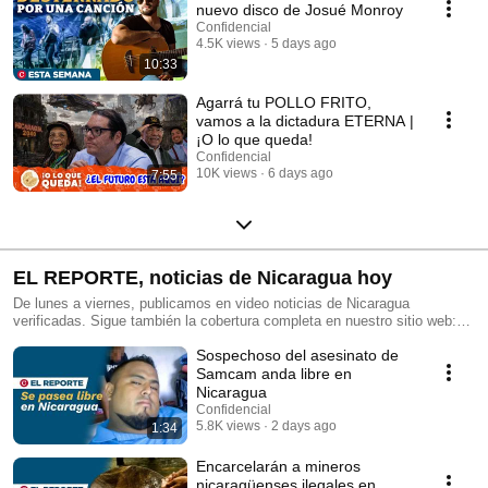
nuevo disco de Josué Monroy
Confidencial
4.5K views
5 days ago
10:33
Agarrá tu POLLO FRITO,
vamos a la dictadura ETERNA |
¡O lo que queda!
Confidencial
10K views
6 days ago
7:55
EL REPORTE, noticias de Nicaragua hoy
De lunes a viernes, publicamos en video noticias de Nicaragua
verificadas. Sigue también la cobertura completa en nuestro sitio web:
https://confidencial.digital/
Sospechoso del asesinato de
Samcam anda libre en
Nicaragua
Confidencial
5.8K views
2 days ago
1:34
Encarcelarán a mineros
nicaragüenses ilegales en