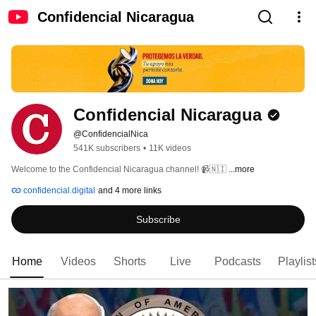
Confidencial Nicaragua
Confidencial Nicaragua
@ConfidencialNica
541K subscribers
•
11K videos
Welcome to the Confidencial Nicaragua channel! 📹🇳🇮 
...more
confidencial.digital
and 4 more links
Subscribe
Home
Videos
Shorts
Live
Podcasts
Playlist