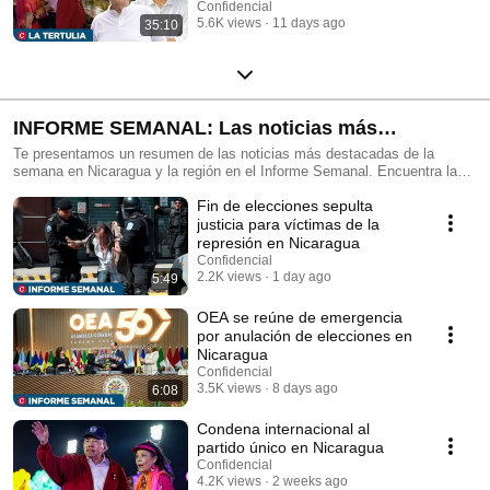
Confidencial
5.6K views
11 days ago
35:10
INFORME SEMANAL: Las noticias más
destacadas de la semana
Te presentamos un resumen de las noticias más destacadas de la
semana en Nicaragua y la región en el Informe Semanal. Encuentra la
cobertura completa en nuestro sitio web: https://confidencial.digital/
Fin de elecciones sepulta
justicia para víctimas de la
represión en Nicaragua
Confidencial
2.2K views
1 day ago
5:49
OEA se reúne de emergencia
por anulación de elecciones en
Nicaragua
Confidencial
3.5K views
8 days ago
6:08
Condena internacional al
partido único en Nicaragua
Confidencial
4.2K views
2 weeks ago