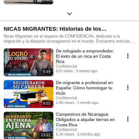
NICAS MIGRANTES: Historias de los
nicaragüenses en el mundo
Nicas Migrantes es el espacio de CONFIDENCIAL dedicado a la
migración y la diáspora nicaragüense en el mundo. Encuentra noticias,
reportajes especiales, entrevistas y perfiles que retratan la vida de los
De refugiado a emprendedor:
nicas migrantes en Costa Rica, Estados Unidos, España y otras partes
del mundo. Cubrimos el exilio, las deportaciones, los retos, y los aportes
El éxito de un nica en Costa
e historias que inspiran de los nicaragüenses en el exterior.
Rica
Confidencial
632 views
3 weeks ago
6:49
De migrante a profesional en
España: Cómo homologar tu
título
Confidencial
1.6K views
1 month ago
8:02
Campesinos de Nicaragua:
Obligados a alquilar tierras en
Costa Rica
Confidencial
6.1K views
3 months ago
13:22