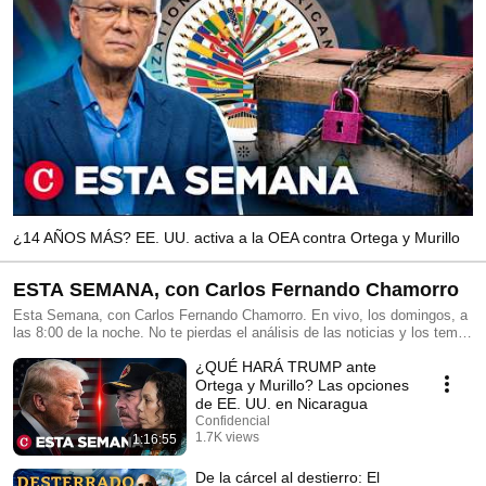
¿14 AÑOS MÁS? EE. UU. activa a la OEA contra Ortega y Murillo
ESTA SEMANA, con Carlos Fernando Chamorro
Esta Semana, con Carlos Fernando Chamorro. En vivo, los domingos, a
las 8:00 de la noche. No te pierdas el análisis de las noticias y los temas
más relevantes de Nicaragua y la región. Esta Semana se transmitió por
¿QUÉ HARÁ TRUMP ante
primera vez en 1995 en Nicaragua, posicionándose como líder de
audiencia e influencia en los programas de opinión y periodismo de
Ortega y Murillo? Las opciones
profundidad en televisión. En enero de 2019, la dictadura de Daniel
de EE. UU. en Nicaragua
Ortega lo censuró, prohibiendo su transmisión en canales nacionales.
Confidencial
Suscríbete para no perderte ningún análisis. #EstaSemana
1.7K views
1:16:55
#CarlosFernandoChamorro
Streamed 8 minutes ago
De la cárcel al destierro: El