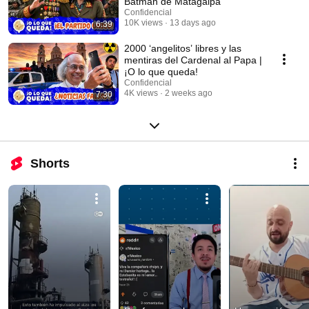
Batman de Matagalpa
Confidencial
10K views
13 days ago
6:39
2000 ‘angelitos’ libres y las
mentiras del Cardenal al Papa |
¡O lo que queda!
Confidencial
4K views
2 weeks ago
7:30
Shorts