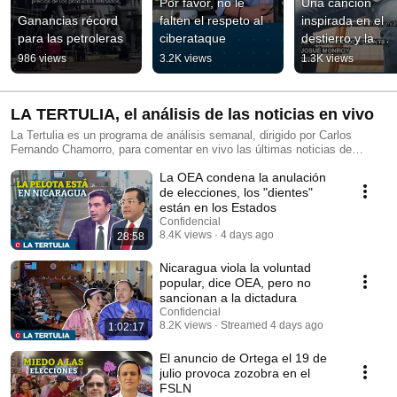
Por favor, no le 
Una canción 
Ganancias récord 
falten el respeto al 
inspirada en el 
para las petroleras
ciberataque
destierro y la 
migración
986 views
3.2K views
1.3K views
LA TERTULIA, el análisis de las noticias en vivo
La Tertulia es un programa de análisis semanal, dirigido por Carlos
Fernando Chamorro, para comentar en vivo las últimas noticias de
Nicaragua. Transmitimos cada viernes a las 4:00 PM (hora de Managua).
La OEA condena la anulación
El programa nació en 2021, transmitido en Radio Corporación, hasta ser
sacado del aire por la criminalización del periodismo en Nicaragua.
de elecciones, los "dientes"
están en los Estados
Confidencial
8.4K views
4 days ago
28:58
Nicaragua viola la voluntad
popular, dice OEA, pero no
sancionan a la dictadura
Confidencial
8.2K views
Streamed 4 days ago
1:02:17
El anuncio de Ortega el 19 de
julio provoca zozobra en el
FSLN