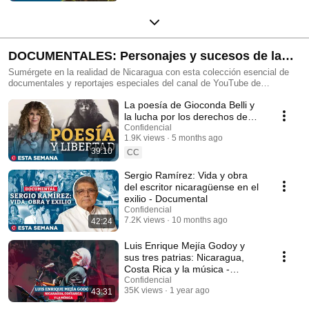
DOCUMENTALES: Personajes y sucesos de la
historia de Nicaragua
Sumérgete en la realidad de Nicaragua con esta colección esencial de
documentales y reportajes especiales del canal de YouTube de
CONFIDENCIAL. Si buscas periodismo de investigación crítico, de alto
La poesía de Gioconda Belli y
impacto y esencial para comprender la crisis nicaragüense y las
historias y personajes que han marcado la historia y la cultura de
la lucha por los derechos de
Nicaragua, esta es tu playlist.
las mujeres
Confidencial
1.9K views
5 months ago
39:10
CC
Sergio Ramírez: Vida y obra
del escritor nicaragüense en el
exilio - Documental
Confidencial
7.2K views
10 months ago
42:24
Luis Enrique Mejía Godoy y
sus tres patrias: Nicaragua,
Costa Rica y la música -
Documental
Confidencial
35K views
1 year ago
43:31