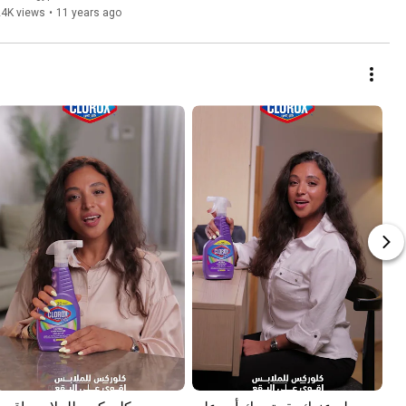
24K views
•
11 years ago