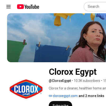
Clorox Egypt
@CloroxEgypt
•
10.3K subscribers
•
1
Clorox for a cleaner, healthier home an
cloroxegypt.com
and 2 more links
Subscribe