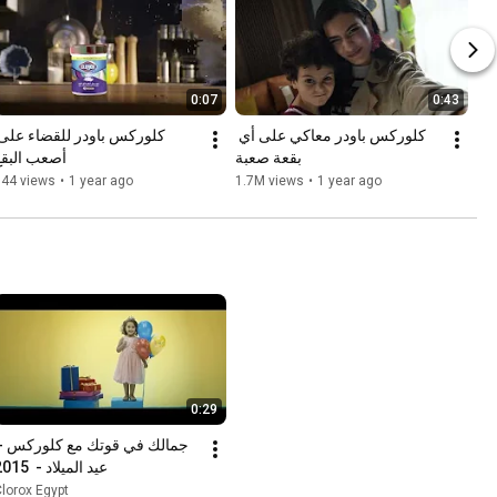
0:07
0:43
كلوركس باودر معاكي على أي 
بقعة صعبة
أصعب البقع
344 views
•
1 year ago
1.7M views
•
1 year ago
0:29
عيد الميلاد -  2015
lorox Egypt