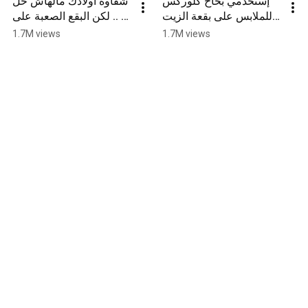
إستخدمي بخاخ كلوركس 
شقاوة أولادك مالهاش حل 
للملابس على بقعة الزيت 
.. لكن البقع الصعبة على 
وحافظي على هدومك!
هدومهم كلوركس للملابس 
1.7M views
1.7M views
هيقدر عليها