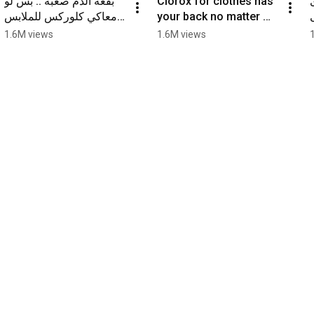
بقعة الدم صعبة .. بس لو 
Clorox for clothes has 
معاكي كلوركس للملابس 
your back no matter 
هيشيل البقعة ويحافظ على 
your budget, with 4 
1.6M views
1.6M views
هدومك في 30 ثانية بس!
sizes all equally 
effective