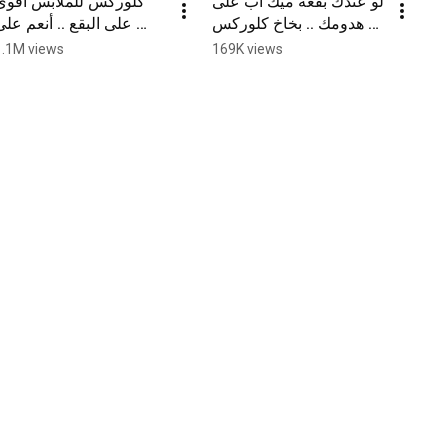
لو عندك بقعة ميك أب على 
كلوركس للملابس اقوى 
هدومك .. بخاخ كلوركس 
على البقع .. أنعم على 
للملابس هو أسرع حل
الأقمشة
1.1M views
169K views