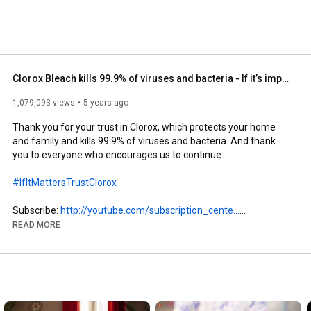
Clorox Bleach kills 99.9% of viruses and bacteria - If it’s important, trust Clorox
1,079,093 views
5 years ago
Thank you for your trust in Clorox, which protects your home 
and family and kills 99.9% of viruses and bacteria. And thank 
you to everyone who encourages us to continue.

#IfItMattersTrustClorox
Subscribe: 
http://youtube.com/subscription_cente...
Facebook: 
https://www.facebook.com/CloroxEgypt
READ MORE
Instagram: 
https://www.instagram.com/cloroxegypt/