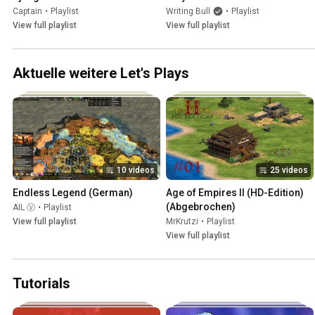
(verloren)
Captain
•
Playlist
Writing Bull
•
Playlist
View full playlist
View full playlist
Aktuelle weitere Let's Plays
10 videos
25 videos
Endless Legend (German)
Age of Empires II (HD-Edition) 
(Abgebrochen)
AIL Ⓥ
•
Playlist
View full playlist
MrKrutzi
•
Playlist
View full playlist
Tutorials