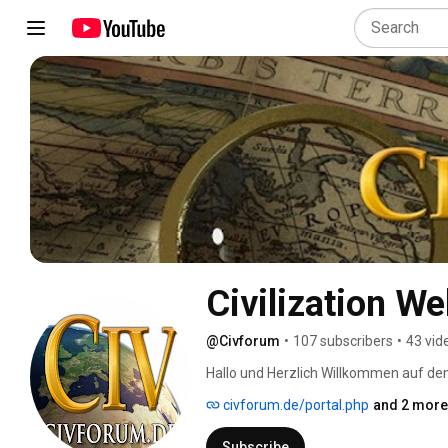
Civilization W
@Civforum
•
107 subscribers
•
43 vid
Hallo und Herzlich Willkommen auf dem
uns findet ihr Informationen zu allerle
civforum.de/portal.php
and 2 more 
eine Vielzahl an interessanten Stories
Subscribe