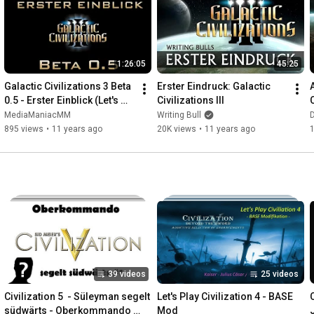
1:26:05
45:25
Galactic Civilizations 3 Beta 
Erster Eindruck: Galactic 
0.5 - Erster Einblick (Let's 
Civilizations III
C
Show, Tutorial, Deutsch | HD)
MediaManiacMM
Writing Bull
895 views
•
11 years ago
20K views
•
11 years ago
1
39 videos
25 videos
Civilization 5  - Süleyman segelt 
Let's Play Civilization 4 - BASE 
südwärts - Oberkommando 
Mod