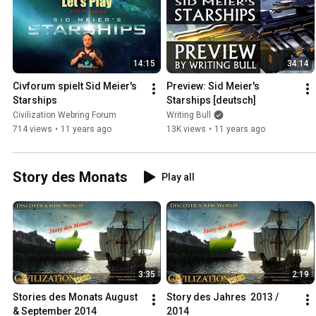
14:15
34:14
Civforum spielt Sid Meier's 
Preview: Sid Meier's 
Starships
Starships [deutsch]
Civilization Webring Forum
Writing Bull
714 views
•
11 years ago
13K views
•
11 years ago
Story des Monats
Play all
3:35
2:19
Stories des Monats August 
Story des Jahres  2013 / 
& September 2014
2014