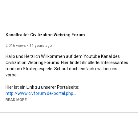
Kanaltrailer Civilization Webring Forum
2,016 views
11 years ago
Hallo und Herzlich Willkommen auf dem Youtube Kanal des 
Civilization Webring Forums. Hier findet ihr allerlei Interessantes 
rund um Strategiespiele. Schaut doch einfach mal bei uns 
vorbei.

http://www.civforum.de/portal.php
READ MORE
Von dort aus könnt ihr euch durch das Civforen-Universum 
navigieren.