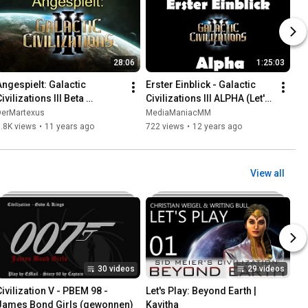
28:06
1:25:03
Angespielt: Galactic 
Erster Einblick - Galactic 
ivilizations III Beta 
Civilizations III ALPHA (Let's 
[Deutsch/HD]
Show, Tutorial, German)
DerMartexus
MediaManiacMM
.8K views
•
11 years ago
722 views
•
12 years ago
View all
30 videos
29 videos
Civilization V - PBEM 98 - 
Let's Play: Beyond Earth | 
James Bond Girls (gewonnen)
Kavitha