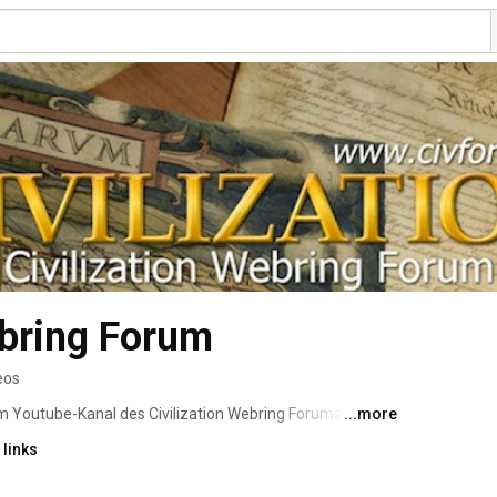
ebring Forum
eos
 Youtube-Kanal des Civilization Webring Forums. Bei 
...more
i Spielen, natürlich im Kern Rundenstrategiespiele und 
links
. Schaut doch einfach mal bei uns vorbei. 