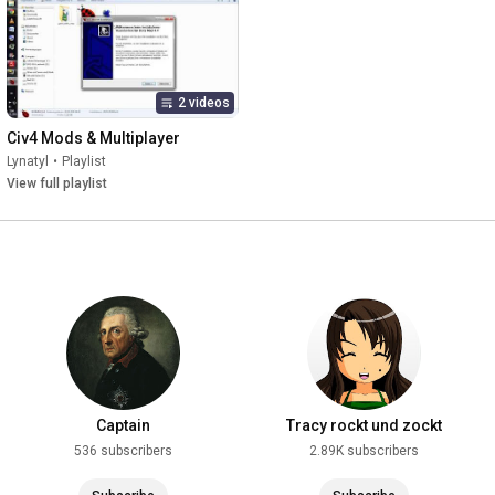
2 videos
Civ4 Mods & Multiplayer
Lynatyl
•
Playlist
View full playlist
Captain
Tracy rockt und zockt
536 subscribers
2.89K subscribers