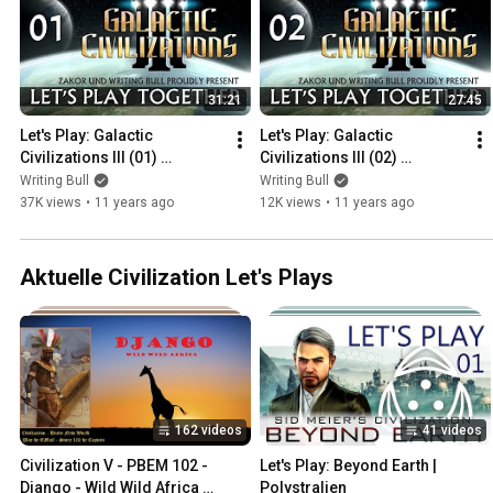
31:21
27:45
Let's Play: Galactic 
Let's Play: Galactic 
Civilizations III (01) 
Civilizations III (02) 
[Deutsch]
[Deutsch]
Writing Bull
Writing Bull
37K views
•
11 years ago
12K views
•
11 years ago
Aktuelle Civilization Let's Plays
162 videos
41 videos
Civilization V - PBEM 102 - 
Let's Play: Beyond Earth | 
Django - Wild Wild Africa 
Polystralien