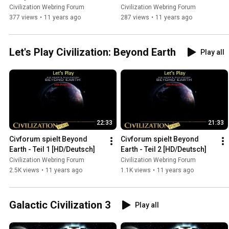
Civilization Webring Forum
Civilization Webring Forum
377 views
•
11 years ago
287 views
•
11 years ago
Let's Play Civilization: Beyond Earth
Play all
22:33
21:33
Civforum spielt Beyond 
Civforum spielt Beyond 
Earth - Teil 1 [HD/Deutsch]
Earth - Teil 2 [HD/Deutsch]
Civilization Webring Forum
Civilization Webring Forum
2.5K views
•
11 years ago
1.1K views
•
11 years ago
Galactic Civilization 3
Play all