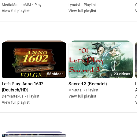
(Let's Play, German | HD)
MediaManiacMM
•
Playlist
Lynatyl
•
Playlist
C
View full playlist
View full playlist
V
58 videos
23 videos
Let's Play: Anno 1602 
Sacred 3 (Beendet)
[Deutsch/HD]
MrKrutzi
•
Playlist
DerMartexus
•
Playlist
View full playlist
A
View full playlist
V