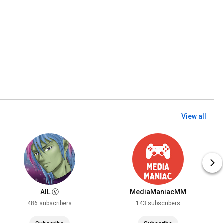
View all
AIL Ⓥ
MediaManiacMM
486 subscribers
143 subscribers