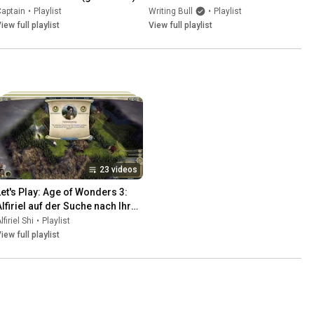
aptain
•
Playlist
Writing Bull
•
Playlist
iew full playlist
View full playlist
23 videos
Let's Play: Age of Wonders 3: 
Alfiriel auf der Suche nach Ihren 
Wurzeln
lfiriel Shi
•
Playlist
iew full playlist