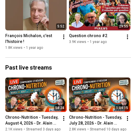
5:52
29:55
François Michalon, c'est 
Question chrono #2
l'histoire !
3.9K views
•
1 year ago
1.8K views
•
1 year ago
Past live streams
58:24
1:09:15
Chrono-Nutrition - Tuesday, 
Chrono-Nutrition - Tuesday, 
August 4, 2026 - Dr. Alain 
July 28, 2026 - Dr. Alain 
Delabos, Maya Bellahsene
Delabos, François Michalon, 
2.1K views
•
Streamed 3 days ago
2.8K views
•
Streamed 10 days ago