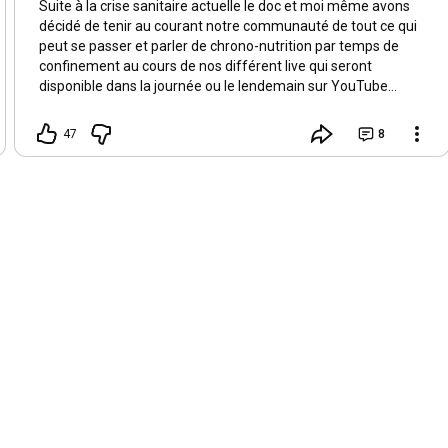
Suite à la crise sanitaire actuelle le doc et moi même avons
décidé de tenir au courant notre communauté de tout ce qui
peut se passer et parler de chrono-nutrition par temps de
confinement au cours de nos différent live qui seront
disponible dans la journée ou le lendemain sur YouTube
n'hésité pas à partager ces informations importantes autour
de vous ! Nous serons en live dès aujourd'hui sur Facebook à
47
8
12h30/13H pour répondre à toutes vos questions! À toute à
l'heure !