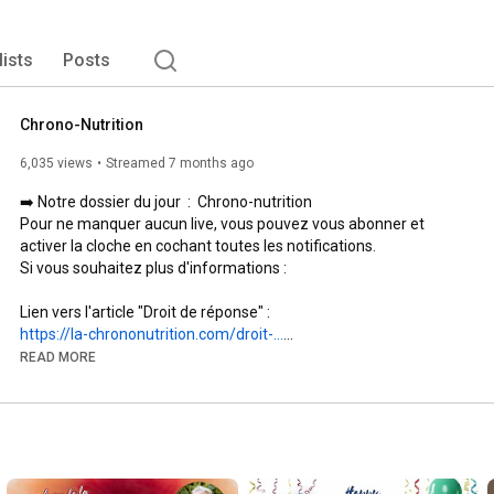
lists
Posts
Chrono-Nutrition
6,035 views
Streamed 7 months ago
➡️ Notre dossier du jour  :  Chrono-nutrition 

Pour ne manquer aucun live, vous pouvez vous abonner et 
activer la cloche en cochant toutes les notifications.

Si vous souhaitez plus d'informations : 

Lien vers l'article "Droit de réponse" :  
https://la-chrononutrition.com/droit-...
READ MORE
➡️ 
https://irens.fr/
➡️ Nous contacter par mail : contact@irens.fr

➡️ FB : 
https://www.facebook.com/chrononutrit...
➡️ Commander une fiches conseils : 
https://la-chrono-nutrition.com/login
➡️ Pour nous faire un don :  