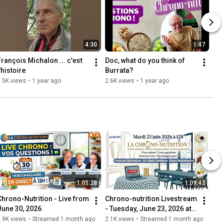
4:30
1:47
François Michalon ... c'est 
Doc, what do you think of 
'histoire
Burrata?
.5K views
•
1 year ago
2.6K views
•
1 year ago
1:05:28
1:09:43
Chrono-Nutrition - Live from 
Chrono-nutrition Livestream 
June 30, 2026
- Tuesday, June 23, 2026 at 
12 PM!
.9K views
•
Streamed 1 month ago
2.1K views
•
Streamed 1 month ago