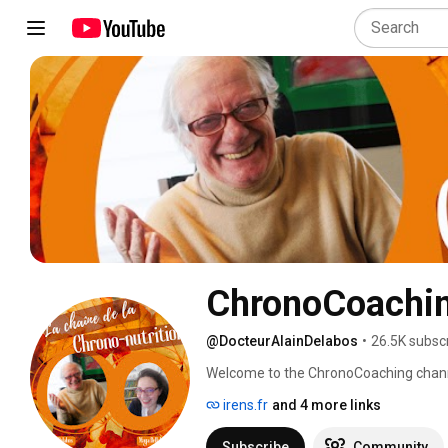
ChronoCoachi
@DocteurAlainDelabos
•
26.5K subsc
Welcome to the ChronoCoaching chann
irens.fr
and 4 more links
Subscribe
Community