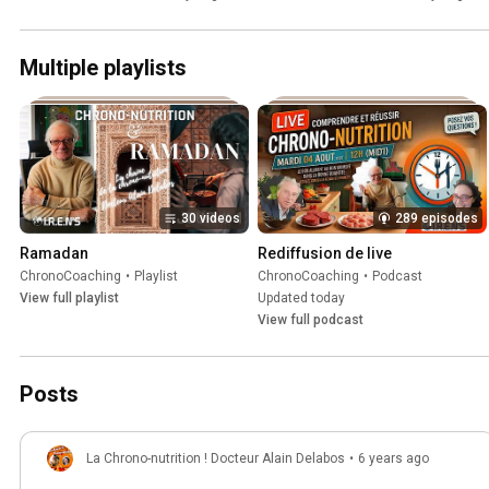
Maya Bellahsene
Multiple playlists
30 videos
289 episodes
Ramadan
Rediffusion de live
ChronoCoaching
•
Playlist
ChronoCoaching
•
Podcast
View full playlist
Updated today
View full podcast
Posts
La Chrono-nutrition ! Docteur Alain Delabos
•
6 years ago