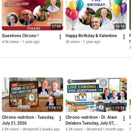
https://www.helloasso.com/association...
➡️ Radio France maghreb 2 : 
https://www.francemaghreb2.fr/
➡️Pour Contacter François Michalon :  0611256408 
27:06
26:16
https://www.motivationpremiere.com
➡️ Demandez votre guide de la rentrée ZEN sur 
Questions Chrono !
Happy Birthday & Valentine
contact@motivationpremiere.com ! 

l
4.5K views
•
1 year ago
2K views
•
1 year ago
1
#alaindelabos
#chrononutrition
#mangersain
#recettechrono
#recettechrononutrition
1:16:13
1:15:51
Chrono-nutrition - Tuesday, 
Chrono-nutrition - Dr. Alain 
July 21, 2026
Delabos Tuesday, July 07, 
2026
2.6K views
•
Streamed 2 weeks ago
3.2K views
•
Streamed 1 month ago
1