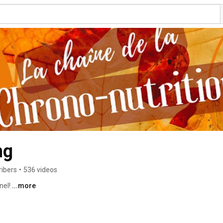
ng
ribers
•
536 videos
el! 
...more