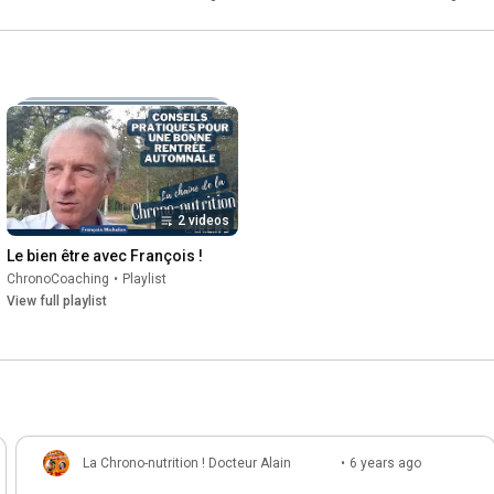
2 videos
Le bien être avec François !
ChronoCoaching
•
Playlist
View full playlist
La Chrono-nutrition ! Docteur Alain
•
6 years ago
Delabos
(edited)