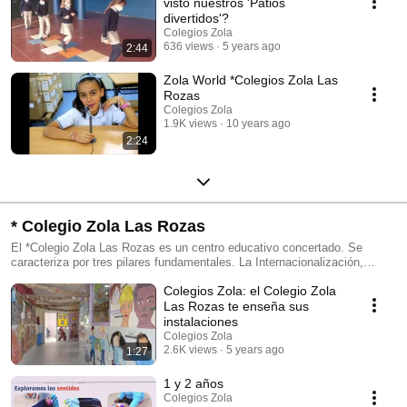
visto nuestros 'Patios
divertidos'?
Colegios Zola
636 views
5 years ago
2:44
Zola World *Colegios Zola Las
Rozas
Colegios Zola
1.9K views
10 years ago
2:24
* Colegio Zola Las Rozas
El *Colegio Zola Las Rozas es un centro educativo concertado. Se
caracteriza por tres pilares fundamentales. La Internacionalización,
nuestro programa de pensamiento emocional e innovación pedagógica.
Colegios Zola: el Colegio Zola
La enseñanza del alemán está también entre nuestros pilares.
*www.colegiozolalasrozas.es
Las Rozas te enseña sus
instalaciones
Colegios Zola
2.6K views
5 years ago
1:27
1 y 2 años
Colegios Zola