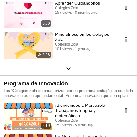
Aprender Cuidándonos
Colegios Zola
157 views
8 months ago
0:59
Mindfulness en los Colegios
Zola
Colegios Zola
101 views
1 year ago
2:58
Programa de Innovación
Los *Colegios Zola se caracterizan por un programa pedagógico donde la
innovación es un eje fundamental. Pero una innovación que se implanta
de manera progresiva al ritmo de nuestro alumnos.
¡Bienvenidos a Mercazola!
Trabajamos lengua y
matemáticas
Colegios Zola
152 views
5 years ago
2:19
En Mercazola también hay