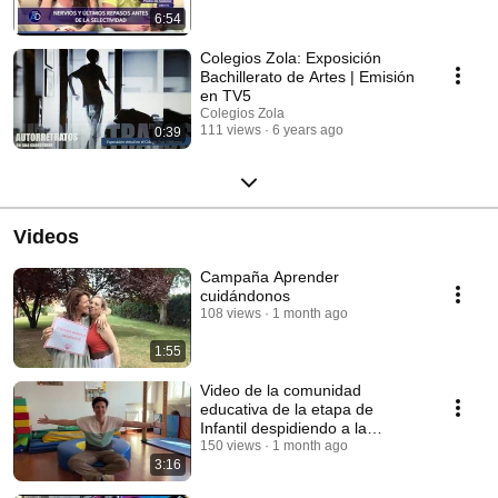
6:54
Colegios Zola: Exposición
Bachillerato de Artes | Emisión
en TV5
Colegios Zola
111 views
6 years ago
0:39
Videos
Campaña Aprender
cuidándonos
108 views
1 month ago
1:55
Video de la comunidad
educativa de la etapa de
Infantil despidiendo a la
promoción 2025-2026
150 views
1 month ago
3:16