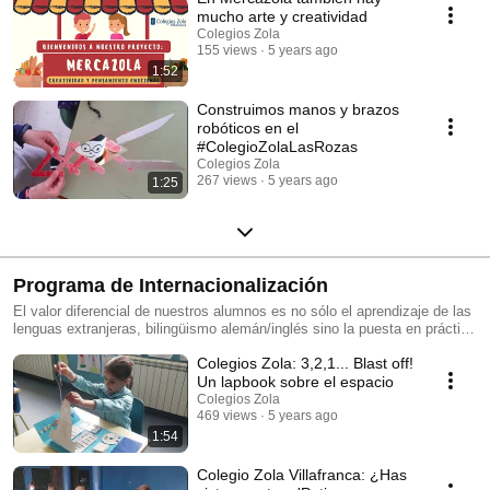
mucho arte y creatividad
Colegios Zola
155 views
5 years ago
1:52
Construimos manos y brazos
robóticos en el
#ColegioZolaLasRozas
Colegios Zola
267 views
5 years ago
1:25
Programa de Internacionalización
El valor diferencial de nuestros alumnos es no sólo el aprendizaje de las
lenguas extranjeras, bilingüismo alemán/inglés sino la puesta en práctica
real y la interiorización de estas lenguas a través de distintos programas
Colegios Zola: 3,2,1... Blast off!
de movilidad.
Un lapbook sobre el espacio
Colegios Zola
469 views
5 years ago
1:54
Colegio Zola Villafranca: ¿Has