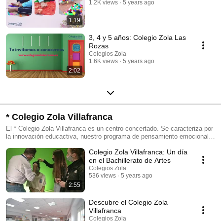
1.2K views
5 years ago
1:19
3, 4 y 5 años: Colegio Zola Las
Rozas
Colegios Zola
1.6K views
5 years ago
2:02
* Colegio Zola Villafranca
El * Colegio Zola Villafranca es un centro concertado. Se caracteriza por
la innovación educactiva, nuestro programa de pensamiento emocional y
la internacionalización. Además nuestro centro de Villafranca dispone de
Colegio Zola Villafranca: Un día
Bachillerato artístico y una escuela de música.
en el Bachillerato de Artes
Colegios Zola
536 views
5 years ago
2:55
Descubre el Colegio Zola
Villafranca
Colegios Zola