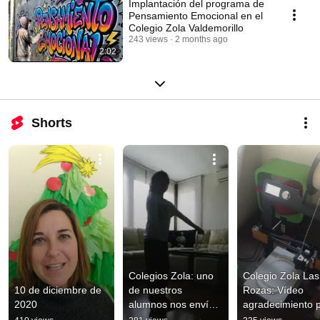
Implantación del programa de
Pensamiento Emocional en el
Colegio Zola Valdemorillo
243 views
2 months ago
2:02
Shorts
Colegios Zola: uno 
Colegio Zola Las 
10 de diciembre de 
de nuestros 
Rozas: Vídeo 
2020
alumnos nos envía 
agradecimiento p
un reto para 
prestar impresora