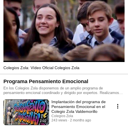
Colegios Zola: Vídeo Oficial Colegios Zola
Programa Pensamiento Emocional
En los Colegios Zola disponemos de un amplio programa de
pensamiento emcional coordinado y dirigido por expertos. Realizamos
tutorías semanales de educación emocional, educación en valores,
Implantación del programa de
gimnasisa emocional diaria (mindfulness, asamblea emocional, etc.).
www.grupozola.es
Pensamiento Emocional en el
Colegio Zola Valdemorillo
Colegios Zola
243 views
2 months ago
2:02