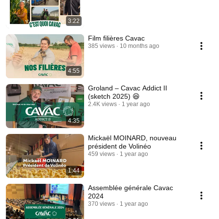
3:22
Film filières Cavac
385 views
10 months ago
4:55
Groland – Cavac Addict II
(sketch 2025) 😆
2.4K views
1 year ago
4:35
Mickaël MOINARD, nouveau
président de Volinéo
459 views
1 year ago
1:44
Assemblée générale Cavac
2024
370 views
1 year ago