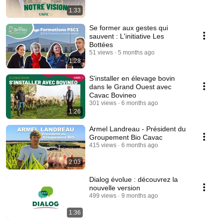
1:33
Se former aux gestes qui
sauvent : L'initiative Les
Bottées
51 views
5 months ago
1:28
S'installer en élevage bovin
dans le Grand Ouest avec
Cavac Bovineo
301 views
6 months ago
1:26
Armel Landreau - Président du
Groupement Bio Cavac
415 views
6 months ago
2:03
Dialog évolue : découvrez la
nouvelle version
499 views
9 months ago
1:36