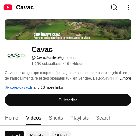
Cavac
Cavac
@CavacPositiveAgriculture
1.65K subscribers
•
191 videos
Cavac est un groupe coopératif qui agit dans les domaines de l’agriculture, 
de l’agroalimentaire et des biomatériaux, en Vendée, Deux-Sèvres et les 
...more
cantons limitrophes. Fondée en 1965, la coopérative rassemble aujourd’hui 
coop-cavac.fr
and 13 more links
4730 exploitations agricoles sociétaires et 1731 collaborateurs. Nous 
sommes une très (très) grande équipe, attachée à ses racines et son 
Subscribe
territoire, qui est le reflet de notre polyvalence. Selon nous, mieux se 
rassembler permet de mieux avancer. 
Home
Videos
Shorts
Playlists
Search
Latest
Popular
Oldest