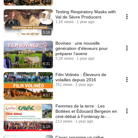
2:01
Testing Respiratory Masks with
Val de Sèvre Producers
1.1K views
1 year ago
5:18
Bovineo : une nouvelle
génération d'éleveurs pour
préparer l'avenir
5.2K views
1 year ago
6:31
Film Volinéo - Éleveurs de
volailles depuis 2016
751 views
1 year ago
4:07
Femmes de la terre : Les
Bottées et Édouard Bergeon en
ciné-débat à Fontenay-le-
Comte (85)
213 views
1 year ago
1:16
Cavac organise un rallye