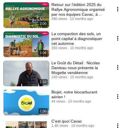
Retour sur l'édition 2025 du
Rallye Agronomique organisé
par nos équipes Cavac, à
Petosse
490 views
10 months ago
2:00
La compaction des sols, un
point capital à diagnostiquer
cet automne
350 views
10 months ago
5:06
Le Goût du Détail : Nicolas
Danieau nous présente la
Mogette vendéenne
240 views
10 months ago
1:10
Biojet, notre biocarburant
aérien !
44 views
10 months ago
2:00
C'est quoi Cavac
1.4K views
10 months ago