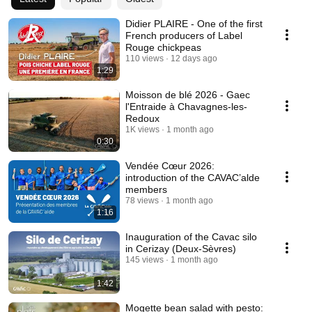
Didier PLAIRE - One of the first
French producers of Label
Rouge chickpeas
110 views
12 days ago
1:29
Moisson de blé 2026 - Gaec
l'Entraide à Chavagnes-les-
Redoux
1K views
1 month ago
0:30
Vendée Cœur 2026:
introduction of the CAVAC’alde
members
78 views
1 month ago
1:16
Inauguration of the Cavac silo
in Cerizay (Deux-Sèvres)
145 views
1 month ago
1:42
Mogette bean salad with pesto: