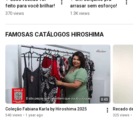
feito para você brilhar!
arrasar sem esforço!
370 views
1.3K views
FAMOSAS CATÁLOGOS HIROSHIMA
0:45
Coleção Fabiana Karla by Hiroshima 2025
Recado de
540 views
•
1 year ago
325 views
•