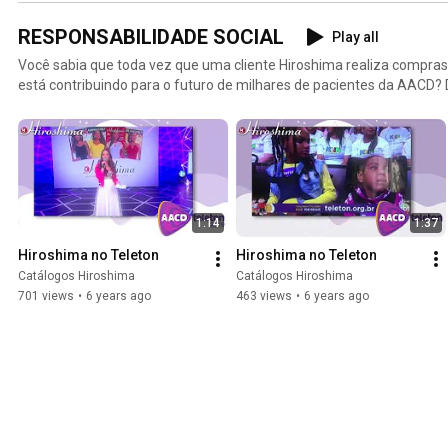
RESPONSABILIDADE SOCIAL
Play all
Você sabia que toda vez que uma cliente Hiroshima realiza compras
está contribuindo para o futuro de milhares de pacientes da AACD?
seguimos imensamente felizes em apoiar uma causa tão nobre. E pa
entre Hiroshima e AACD, mais uma vez estivemos presentes no Telet
transmitido nos dias 25 e 26 de outubro no SBT. Se você ainda não ass
1:14
1:37
Hiroshima no Teleton
Hiroshima no Teleton
Catálogos Hiroshima
Catálogos Hiroshima
701 views
•
6 years ago
463 views
•
6 years ago