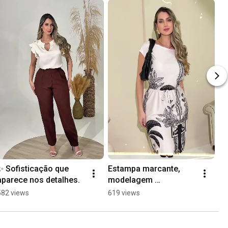
✨ Sofisticação que 
Estampa marcante, 
A 
aparece nos detalhes.
modelagem 
en
confortável e um visual 
pe
582 views
619 views
1.
que chama atenção na 
medida certa. ✨