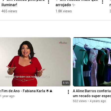
iluminar!
arrojado ✨
465 views
1.8K views
1:11
 Fim de Ano - Fabiana Karla 🌟🎄
A Aline Barros conferiu
um recado super espec
1 year ago
502 views
•
4 years ago