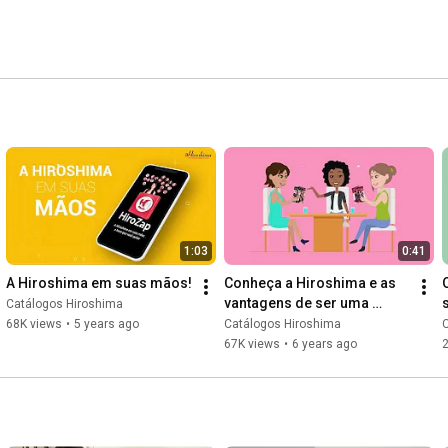
1:03
0:41
A Hiroshima em suas mãos!
Conheça a Hiroshima e as 
vantagens de ser uma 
Catálogos Hiroshima
Revendedora.
68K views
•
5 years ago
Catálogos Hiroshima
67K views
•
6 years ago