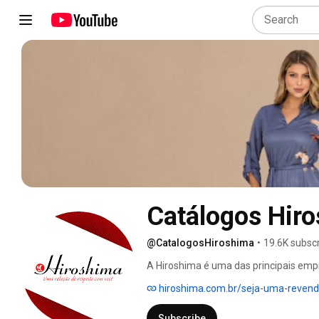
Catálogos Hir
@CatalogosHiroshima
•
19.6K subsc
A Hiroshima é uma das principais empre
primeira do segmento a conquistar o c
hiroshima.com.br/seja-uma-revend
5.000 itens de Moda Feminina, Moda Plu
Domésticas, Cosméticos, Semijoias, ent
Subscribe