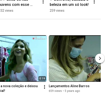
nuvens com esse 
beleza em um só look!
ar
vestido belíssimo!
✨
332 views
259 views
68
0:19
 a nova coleção e deixou 
Lançamentos Aline Barros
ial!
659 views
•
5 years ago