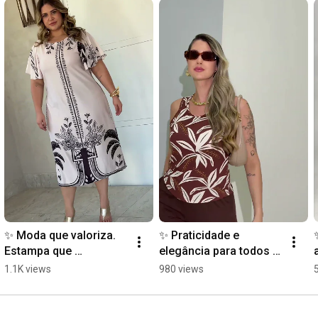
✨ Moda que valoriza. 
✨ Praticidade e 
Estampa que 
elegância para todos 
impressiona.
os momentos!
1.1K views
980 views