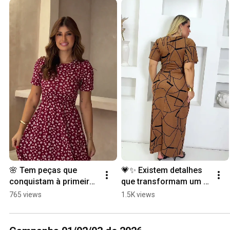
🌸 Tem peças que 
💗✨ Existem detalhes 
conquistam à primeira 
que transformam um 
vista... e este vestido é 
look, e o toque 
765 views
1.5K views
uma delas.
acetinado é um deles.