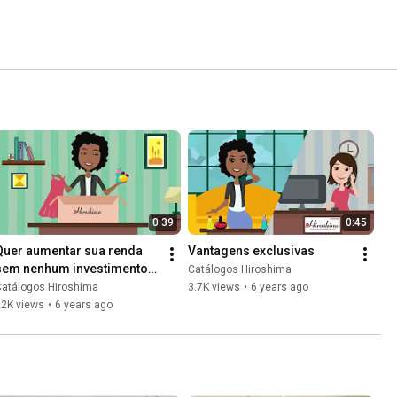
0:39
0:45
Quer aumentar sua renda 
Vantagens exclusivas
sem nenhum investimento? 
Catálogos Hiroshima
A Hiroshima te ajuda!
Catálogos Hiroshima
3.7K views
•
6 years ago
22K views
•
6 years ago