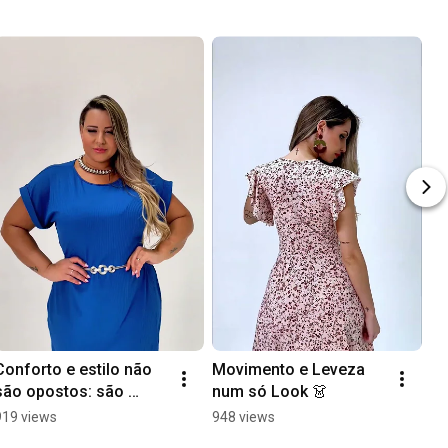
Conforto e estilo não 
Movimento e Leveza 
Po
são opostos: são 
num só Look 👗
s
aliados. ✨
919 views
948 views
1K