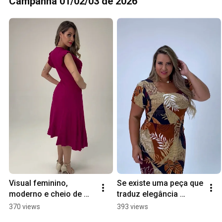
Campanha 01/02/03 de 2026
Visual feminino, 
Se existe uma peça que 
moderno e cheio de 
traduz elegância 
personalidade 👗✨
instantânea, é este 
370 views
393 views
vestido . ✨