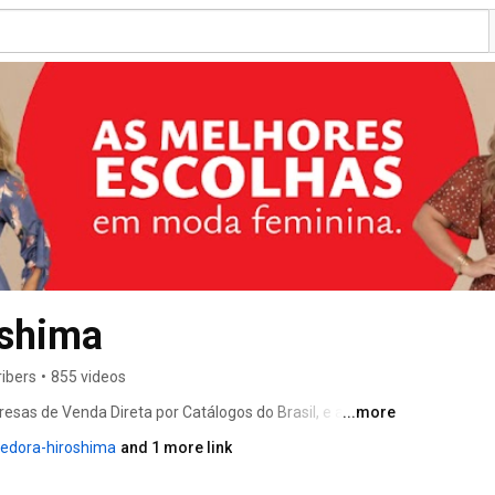
oshima
ribers
•
855 videos
sas de Venda Direta por Catálogos do Brasil, e a 
...more
ertificado de qualidade ISO 9001. Comercializa mais de 
edora-hiroshima
and 1 more link
s Size, Moda Infantil, Moda Evangélica, Utilidades 
re outras linhas para todo o país. 