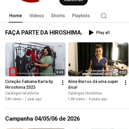
Home
Videos
Shorts
Playlists
FAÇA PARTE DA HIROSHIMA.
Play all
0:45
0:52
Coleção Fabiana Karla by 
Aline Barros dá uma super 
Hiroshima 2025
dica!
Catálogos Hiroshima
Catálogos Hiroshima
540 views
•
1 year ago
1.8K views
•
4 years ago
Campanha 04/05/06 de 2026