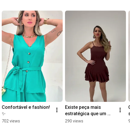
Confortável e fashion! 
Existe peça mais 
✨
estratégica que um 
vestido versátil? ✨
702 views
290 views