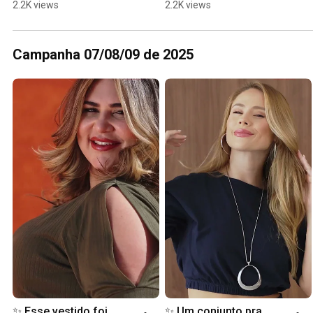
malha ✨
2.2K views
2.2K views
Campanha 07/08/09 de 2025
✨ Esse vestido foi 
✨ Um conjunto pra 