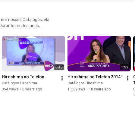
 em nossos Catálogos, ela
 Durante muitos anos,
ra consolidar esta parceria
on, que este ano foi
istiu, confira aqui:
0:43
1:52
Hiroshima no Teleton
Hiroshima no Teleton 2014!
Catálogos Hiroshima
Catálogos Hiroshima
354 views
•
6 years ago
1.5K views
•
10 years ago