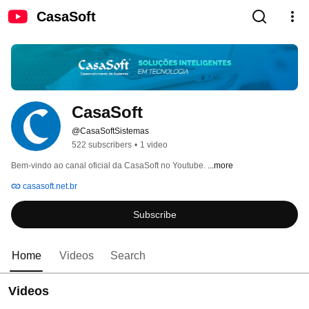
CasaSoft
CasaSoft
@CasaSoftSistemas
522 subscribers
•
1 video
Bem-vindo ao canal oficial da CasaSoft no Youtube. 
...more
casasoft.net.br
Subscribe
Home
Videos
Search
Videos