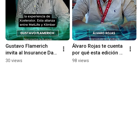
Gustavo Flamerich 
Álvaro Rojas te cuenta 
invita al Insurance Day 
por qué esta edición 
2025
del CAMP 2025 
30 views
98 views
marcará un antes y un 
después.