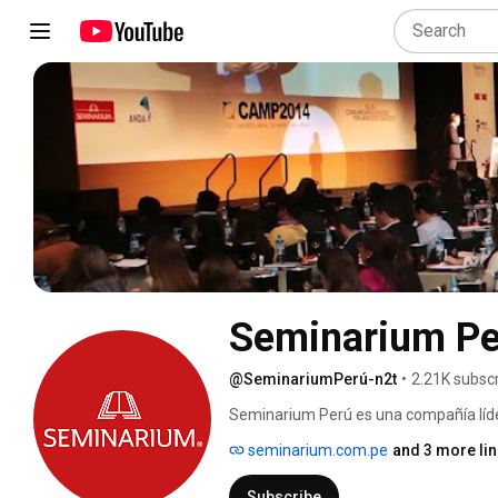
Seminarium Pe
@SeminariumPerú-n2t
•
2.21K subsc
Seminarium Perú es una compañía líde
seminarium.com.pe
and 3 more li
Subscribe