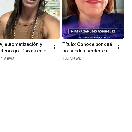
IA, automatización y 
Título: Conoce por qué 
liderazgo: Claves en el 
no puedes perderte el 
Data & AI Summit 2025
Data & AI Summit 2025
54 views
123 views