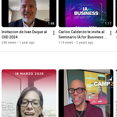
1:48
1:17
Invitacion de Ivan Duque al 
Carlos Calderón te invita al 
CIID 2024
Seminario IA for Business 
este 4 de junio
238 views
•
1 year ago
114 views
•
2 years ago