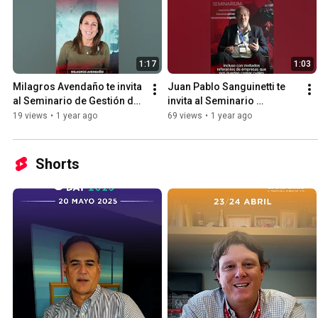
1:17
1:03
Milagros Avendaño te invita 
Juan Pablo Sanguinetti te 
al Seminario de Gestión de 
invita al Seminario 
la Reputación
Tendencias 2025 en RRHH
19 views
•
1 year ago
69 views
•
1 year ago
Shorts