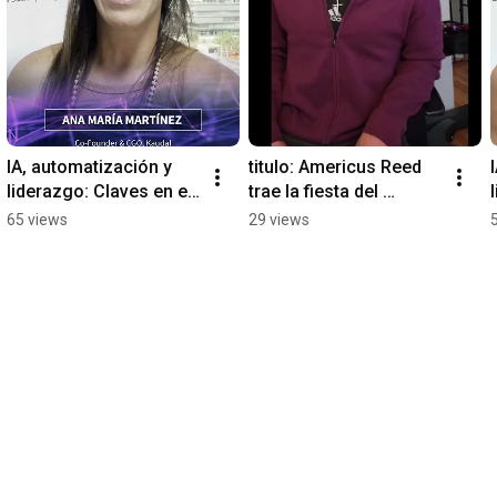
IA, automatización y 
titulo: Americus Reed 
liderazgo: Claves en el 
trae la fiesta del 
Data & AI Summit 2025
marketing a CAMP 
65 views
29 views
2025 🔥✨