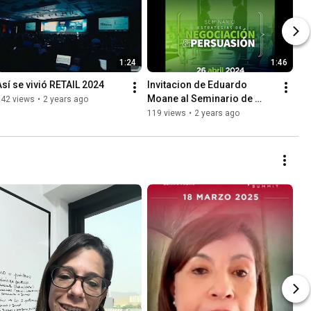
1:24
1:46
Así se vivió RETAIL 2024
Invitacion de Eduardo 
Moane al Seminario de 
142 views
•
2 years ago
Negociación y Persuasión
119 views
•
2 years ago