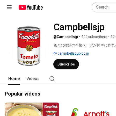
Campbellsjp
@Campbellsjp
•
422 subscribers
•
12 
色々な種類の本格スープが簡単に作れ
る"魔法の缶"なんです！ 
campbellsoup.co.jp
Subscribe
Home
Videos
Popular videos