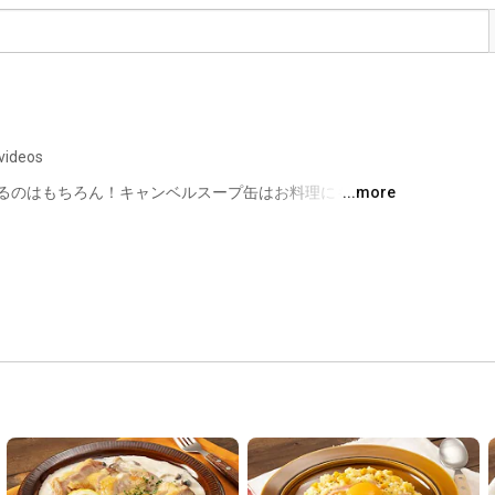
videos
るのはもちろん！キャンベルスープ缶はお料理にも使え
...more