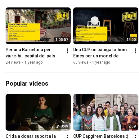
1:05:57
45:00
Per una Barcelona per 
Una CUP on càpiga tothom. 
viure-hi i capital del país. 
Eines per un model de 
Amb Marco Simarro, Albert 
militància sostenible a tots 
24 views
•
1 year ago
65 views
•
1 year ago
Boada i Anna Saliente.
els cicles de la vida.
Popular videos
3:49
2:59
Crida a donar suport a la 
CUP Capgirem Barcelona ;) 