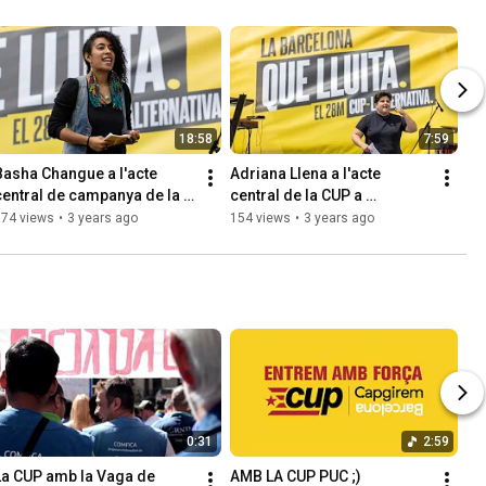
18:58
7:59
Basha Changue a l'acte 
Adriana Llena a l'acte 
central de campanya de la 
central de la CUP a 
CUP a Barcelona
Barcelona
174 views
•
3 years ago
154 views
•
3 years ago
0:31
2:59
La CUP amb la Vaga de 
AMB LA CUP PUC ;)