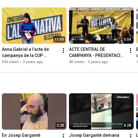
11:04
5:04
Anna Gabriel a l'acte de 
ACTE CENTRAL DE 
campanya de la CUP 
CAMPANYA - PRESENTACIÓ 
Barcelona Gràcia
D'EULÀLIA REGUANT I IVAN 
595 views
•
3 years ago
40 views
•
3 years ago
ALTIMIRA
2:28
4:28
En Josep Garganté 
Josep Garganté demana 