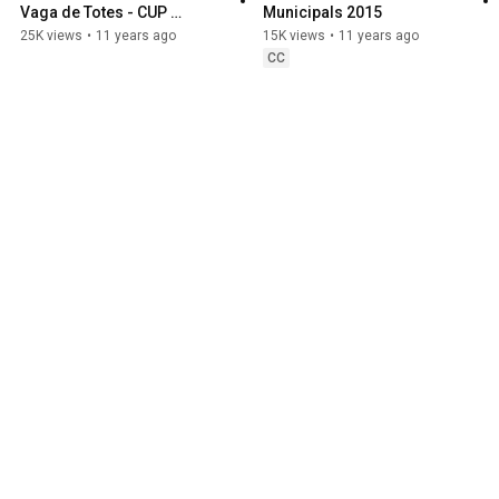
Vaga de Totes - CUP 
Municipals 2015
Capgirem Barcelona
25K views
•
11 years ago
15K views
•
11 years ago
CC