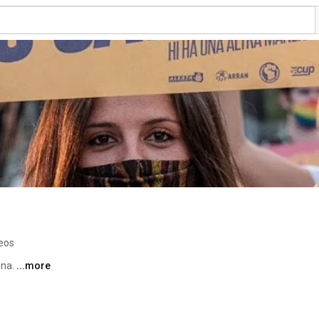
eos
na. 
...more