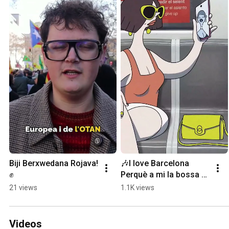
Biji Berxwedana Rojava! 
🎶I love Barcelona 
✊
Perquè a mi la bossa 
em sona🎶 #barcelona 
21 views
1.1K views
#cup #catalunya 
#ajuntament #turisme
Videos