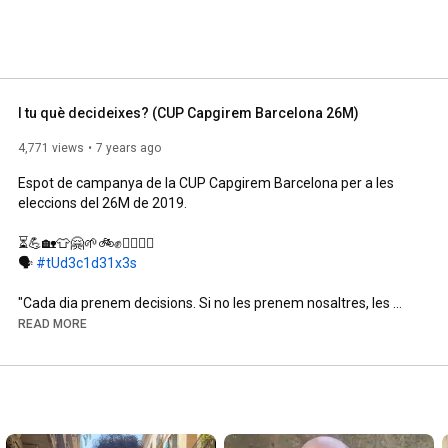
I tu què decideixes? (CUP Capgirem Barcelona 26M)
4,771 views
7 years ago
Espot de campanya de la CUP Capgirem Barcelona per a les 
eleccions del 26M de 2019.

⏳💪🏡👕🤗🌱🚲✊✊🏻✊🏿

🗣️ 
#tUd3c1d31x3s
"Cada dia prenem decisions. Si no les prenem nosaltres, les 
prendran contra nosaltres.

READ MORE
I tu... què decideixes?

Una ciutat governada pels especuladors, on l'habitatge és una 
mercaderia... o uns barris que lluitin pel dret a l'habitatge i el 
facin efectiu?
