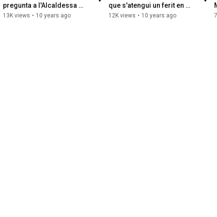
pregunta a l'Alcaldessa 
que s'atengui un ferit en 
sobre la vaga de TMB.
batussa policial sense 
13K views
•
10 years ago
12K views
•
10 years ago
7
presència policial