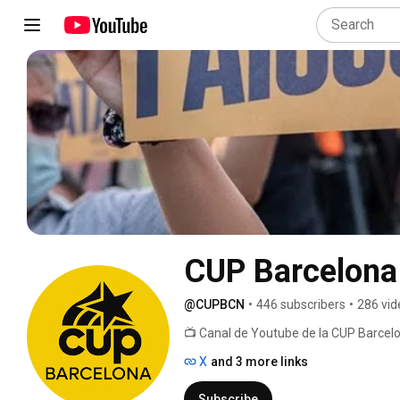
CUP Barcelona
@CUPBCN
•
446 subscribers
•
286 vid
📺 Canal de Youtube de la CUP Barcelo
X
and 3 more links
Subscribe