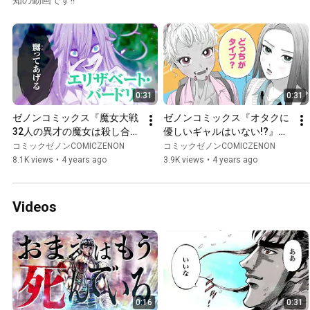
0:31
0:31
ゼノンコミックス『魔女大戦 
ゼノンコミックス『オタクに
32人の異才の魔女は殺し合
優しいギャルはいない!?』好
う』好評発売中！！
評発売中！！
コミックゼノンCOMICZENON
コミックゼノンCOMICZENON
8.1K views
•
4 years ago
3.9K views
•
4 years ago
Videos
0:16
0:31