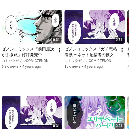
サブキャラクターデザイン：赤堀重雄・川島尚

色彩設計：内林裕美

美術監督：山口忍

3D監督：竹山諒一

撮影監督：増元由紀大

編集：丹彩子

音楽：高梨康治

0:31
0:31
音響監督：えびなやすのり

ゼノンコミックス『前田慶次 
ゼノンコミックス『ガチ恋粘
アニメーション制作：グラフィニカ

かぶき旅』好評発売中！！
着獣 〜ネット配信者の彼女に
なりたくて〜』好評発売
コミックゼノンCOMICZENON
コミックゼノンCOMICZENON
●CAST

中！！
6.8K views
•
4 years ago
10K views
•
4 years ago
7
ブリュンヒルデ：沢城みゆき

ゲル：黒沢ともよ

呂布奉先：関智一

アダム：斉藤壮馬

佐々木小次郎：山路和弘

トール：緑川光

ゼウス：高木渉

ポセイドン：櫻井孝宏

0:31
0:31