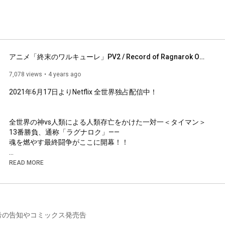
アニメ「終末のワルキューレ」PV2 / Record of Ragnarok Official Trailer 2
7,078 views
4 years ago
2021年6月17日よりNetflix 全世界独占配信中！

全世界の神vs人類による人類存亡をかけた一対一＜タイマン＞
13番勝負、通称「ラグナロク」——

魂を燃やす最終闘争がここに開幕！！

●STAFF

READ MORE
原作：「終末のワルキューレ」

[作画]アジチカ　[原作]梅村真也　[構成]フクイタクミ

（「月刊コミックゼノン」連載／コアミックス）

監督：大久保政雄

シリーズ構成：筆安一幸

号の告知やコミックス発売告
キャラクターデザイン：佐藤正樹
