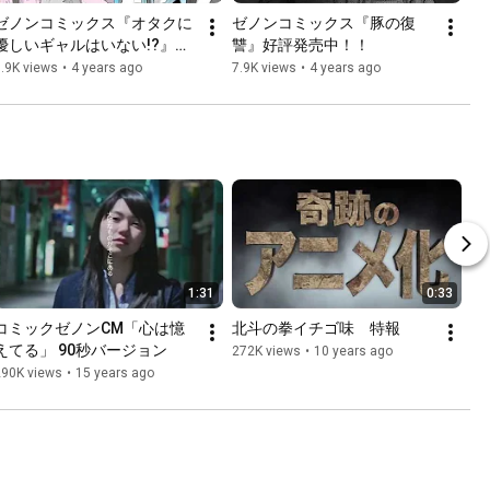
ゼノンコミックス『オタクに
ゼノンコミックス『豚の復
優しいギャルはいない!?』好
讐』好評発売中！！
評発売中！！
.9K views
•
4 years ago
7.9K views
•
4 years ago
1:31
0:33
コミックゼノンCM「心は憶
北斗の拳イチゴ味　特報
えてる」 90秒バージョン
272K views
•
10 years ago
290K views
•
15 years ago