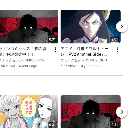
0:31
2:01
ゼノンコミックス『豚の復
アニメ「終末のワルキュー
讐』好評発売中！！
レ」PV2 Another Side / 
Record of Ragnarok Official 
コミックゼノンCOMICZENON
コミックゼノンCOMICZENON
Trailer 2 Another Side
.9K views
•
4 years ago
6.8K views
•
4 years ago
0:31
0:31