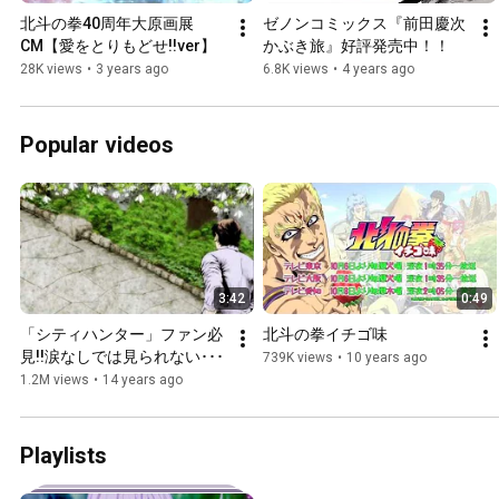
北斗の拳40周年大原画展
ゼノンコミックス『前田慶次 
CM【愛をとりもどせ!!ver】
かぶき旅』好評発売中！！
28K views
•
3 years ago
6.8K views
•
4 years ago
Popular videos
3:42
0:49
「シティハンター」ファン必
北斗の拳イチゴ味
見!!涙なしでは見られない･･･
739K views
•
10 years ago
1.2M views
•
14 years ago
Playlists