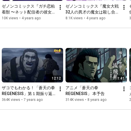
ヘルメス：諏訪部順一

ゼノンコミックス『ガチ恋粘
ゼノンコミックス『魔女大戦 
ヘイムダル：野津山幸宏

着獣 〜ネット配信者の彼女に
32人の異才の魔女は殺し合
オーディン：速水奨

なりたくて〜』好評発売
う』好評発売中！！
10K views
•
4 years ago
8.1K views
•
4 years ago
3
シヴァ：鈴木達央

中！！
アフロディテ：田中理恵

ロキ：松岡禎丞

アレス：田所陽向

フギン：中野泰佑

ムニン：山口智広

ランドグリーズ：川上 彩　

レギンレイヴ：川口莉奈　

フリスト：小林ゆう

ナレーション： 石井康嗣

12:12
1:41
ザコでもわかる！「蒼天の拳 
アニメ「蒼天の拳 
REGENESIS」第１期振り返
REGENESIS」 本予告
り＆第２期特報PV
364K views
•
7 years ago
314K views
•
8 years ago
●MUSIC

主題歌オープニングテーマ：マキシマム ザ ホルモン
「KAMIGAMI-神噛-」（ワーナーミュージック・ジャパン）

エンディングテーマ：島爺「不可避」（ワーナーミュージッ
ク・ジャパン）
