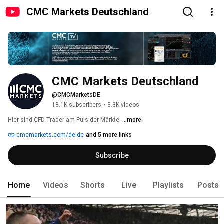
CMC Markets Deutschland
CMC Markets Deutschland
@CMCMarketsDE
18.1K subscribers
•
3.3K videos
Hier sind CFD-Trader am Puls der Märkte. 
...more
cmcmarkets.com/de-de
and 5 more links
Subscribe
Home
Videos
Shorts
Live
Playlists
Posts