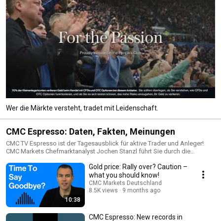
Wer die Märkte versteht, tradet mit Leidenschaft.
CMC Espresso: Daten, Fakten, Meinungen
CMC TV Espresso ist der Tagesausblick für aktive Trader und Anleger!
CMC Markets Chefmarktanalyst Jochen Stanzl führt Sie durch die
Hauptthemen, die am neuen Handelstag anstehen und nennt die
Gold price: Rally over? Caution –
wichtigen Chartmarken im DAX und den Märkten, die sich gerade am
stärksten bewegen und von Tradern gespielt werden.
what you should know!
CMC Markets Deutschland
8.5K views
9 months ago
10:38
CMC Espresso: New records in