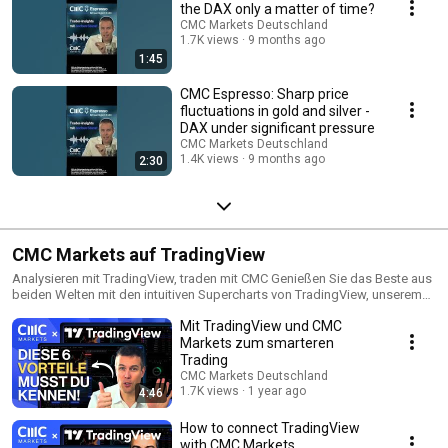
the DAX only a matter of time?
CMC Markets Deutschland
1.7K views
9 months ago
1:45
CMC Espresso: Sharp price
fluctuations in gold and silver -
DAX under significant pressure
CMC Markets Deutschland
1.4K views
9 months ago
2:30
CMC Markets auf TradingView
Analysieren mit TradingView, traden mit CMC Genießen Sie das Beste aus
beiden Welten mit den intuitiven Supercharts von TradingView, unserem
erfahrenen Kundenservice sowie konkurrenzfähigen Spreads. Hier
Mit TradingView und CMC
erfahren Sie mehr: https://www.cmcmarkets.com/de-de/tradingview
Markets zum smarteren
Trading
CMC Markets Deutschland
1.7K views
1 year ago
4:46
How to connect TradingView
with CMC Markets