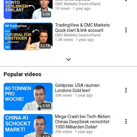
CMC Markets Deutschland
1K views
1 year ago
5:09
TradingView & CMC Markets:
Quick start & link account
CMC Markets Deutschland
1.3K views
1 year ago
22:14
Popular videos
Goldpreis: USA räumen
Londons Gold leer!
33K views
1 year ago
5:50
Mega-Crash bei Tech-Aktien:
Chinas DeepSeek vernichtet
1000 Milliarden Dollar!
25K views
1 year ago
5:19