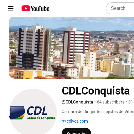
CDLConquista
@CDLConquista
•
64 subscribers
•
81
Câmara de Dirigentes Lojistas de Vitór
cdlvca.com
Subscribe