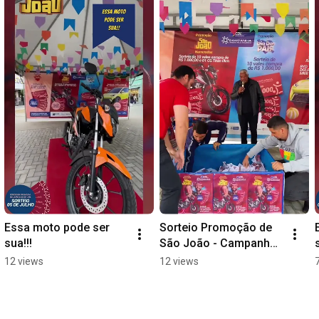
Essa moto pode ser 
Sorteio Promoção de 
sua!!!
São João - Campanha 
Unido Pelo Comércio 
12 views
12 views
CDL 2025