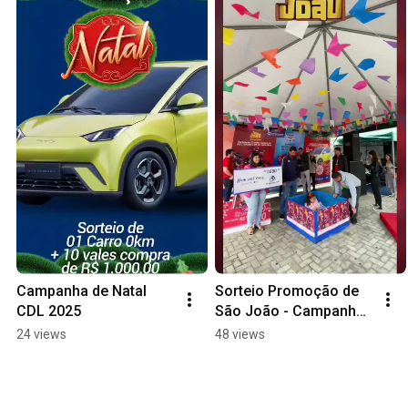
Campanha de Natal 
Sorteio Promoção de 
CDL 2025
São João - Campanha 
Unido Pelo Comércio 
24 views
48 views
CDL 2025