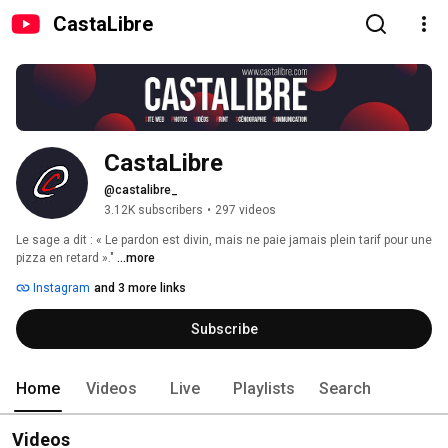
CastaLibre
CastaLibre
@castalibre_
3.12K subscribers
•
297 videos
Le sage a dit : « Le pardon est divin, mais ne paie jamais plein tarif pour une 
pizza en retard »." 
...more
Instagram
and 3 more links
Subscribe
Home
Videos
Live
Playlists
Search
Videos