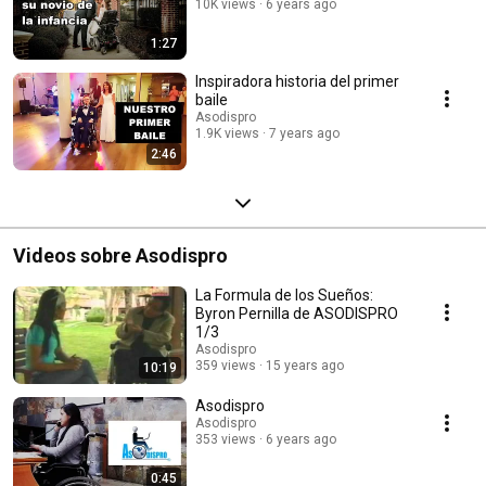
10K views
6 years ago
1:27
Inspiradora historia del primer
baile
Asodispro
1.9K views
7 years ago
2:46
Videos sobre Asodispro
La Formula de los Sueños:
Byron Pernilla de ASODISPRO
1/3
Asodispro
359 views
15 years ago
10:19
Asodispro
Asodispro
353 views
6 years ago
0:45