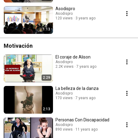
Asodispro
Asodispro
120 views
3 years ago
1:13
Motivación
El coraje de Alison
Asodispro
2.2K views
7 years ago
2:29
La belleza de la danza
Asodispro
170 views
7 years ago
2:13
Personas Con Discapacidad
Asodispro
890 views
11 years ago