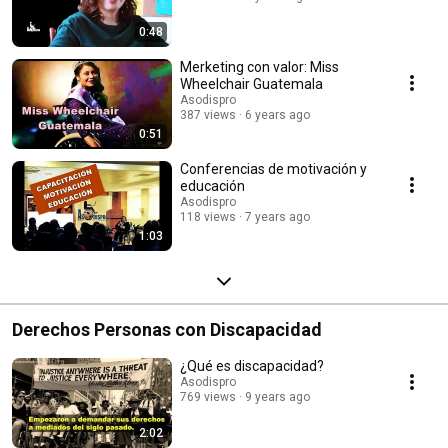
0:48
Merketing con valor: Miss
Wheelchair Guatemala
Asodispro
387 views
6 years ago
0:51
Conferencias de motivación y
educación
Asodispro
118 views
7 years ago
1:03
Derechos Personas con Discapacidad
¿Qué es discapacidad?
Asodispro
769 views
9 years ago
2:02