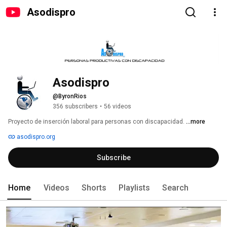
Asodispro
Asodispro
@ByronRios
356 subscribers
•
56 videos
Proyecto de inserción laboral para personas con discapacidad. 
...more
asodispro.org
Subscribe
Home
Videos
Shorts
Playlists
Search