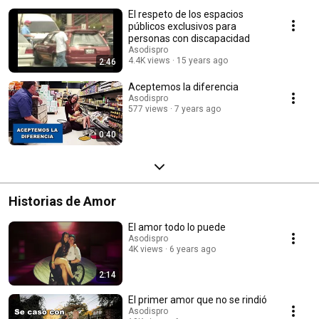
El respeto de los espacios
públicos exclusivos para
personas con discapacidad
Asodispro
4.4K views
15 years ago
2:46
Aceptemos la diferencia
Asodispro
577 views
7 years ago
0:40
Historias de Amor
El amor todo lo puede
Asodispro
4K views
6 years ago
2:14
El primer amor que no se rindió
Asodispro