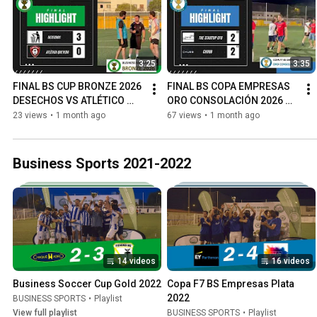
3:25
3:35
FINAL BS CUP BRONZE 2026 
FINAL BS COPA EMPRESAS 
DESECHOS VS ATLÉTICO 
ORO CONSOLACIÓN 2026 
QUEVEDO
THE STARTUP CFO VS 
23 views
•
1 month ago
67 views
•
1 month ago
CHUBB
Business Sports 2021-2022
14 videos
16 videos
Business Soccer Cup Gold 2022
Copa F7 BS Empresas Plata 
2022
BUSINESS SPORTS
•
Playlist
View full playlist
BUSINESS SPORTS
•
Playlist