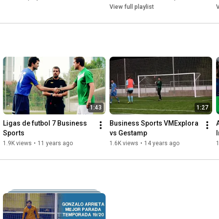
View full playlist
V
1:43
1:27
Ligas de futbol 7 Business 
Business Sports VMExplora 
Sports
vs Gestamp
1.9K views
•
11 years ago
1.6K views
•
14 years ago