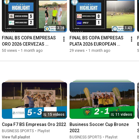
info@business-sports.es

🔔 Suscríbete y activa notificaciones para no perderte nada
3:16
1:41
FINAL BS COPA EMPRESAS 
FINAL BS COPA EMPRESAS 
ORO 2026 CERVEZAS 
PLATA 2026 EUROPEAN 
VICTORIA VS TOWER 
SCHOOL OF SPORTS VS 
50 views
•
1 month ago
29 views
•
1 month ago
CONSULTORES
KPMG SF
15 videos
11 videos
Copa F7 BS Empresas Oro 2022
Business Soccer Cup Bronze 
2022
BUSINESS SPORTS
•
Playlist
View full playlist
BUSINESS SPORTS
•
Playlist