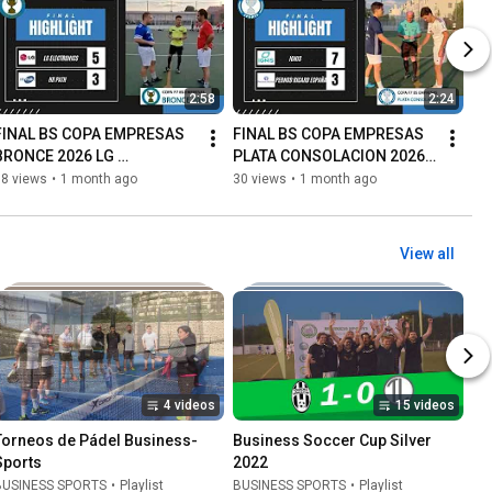
2:58
2:24
FINAL BS COPA EMPRESAS 
FINAL BS COPA EMPRESAS 
BRONCE 2026 LG 
PLATA CONSOLACION 2026 
ELECTRONICS VS HR PATH
IGNIS VS PERNOD RICARD 
58 views
•
1 month ago
30 views
•
1 month ago
ESPAÑA
View all
4 videos
15 videos
Torneos de Pádel Business-
Business Soccer Cup Silver 
Sports
2022
BUSINESS SPORTS
•
Playlist
BUSINESS SPORTS
•
Playlist