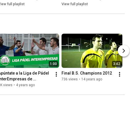
iew full playlist
View full playlist
1:00
3:42
Apúntate a la Liga de Pádel 
Final B.S. Champions 2012
InterEmpresas de 
736 views
•
14 years ago
Business-Sports
1K views
•
4 years ago