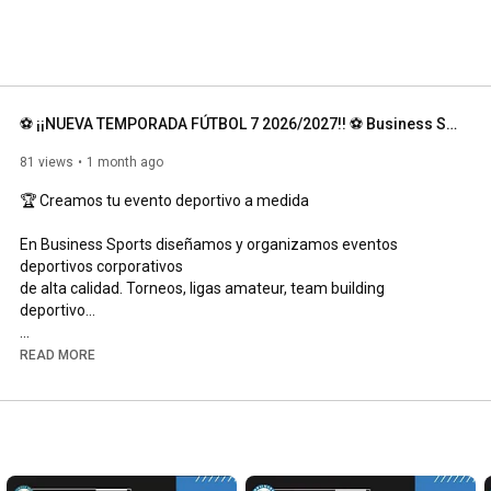
⚽ ¡¡NUEVA TEMPORADA FÚTBOL 7 2026/2027!! ⚽ Business Sports "Pasión por el deporte"
81 views
1 month ago
🏆 Creamos tu evento deportivo a medida

En Business Sports diseñamos y organizamos eventos 
deportivos corporativos 

de alta calidad. Torneos, ligas amateur, team building 
deportivo...

🌐 Síguenos y conecta con nosotros:

READ MORE
🔗 Web: 
https://business-sports.es/
💼 LinkedIn:   / business-sports  

📸 Instagram Corporativo:   / business_sports  

📸 Instagram La Liga Business:   / laligabusiness  

💬 Cuéntanos qué tipo de evento te gustaría organizar: 