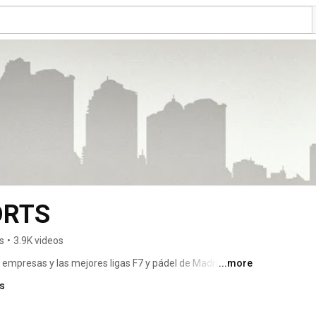
ORTS
s
•
3.9K videos
mpresas y las mejores ligas F7 y pádel de Madrid. 
...more
ks