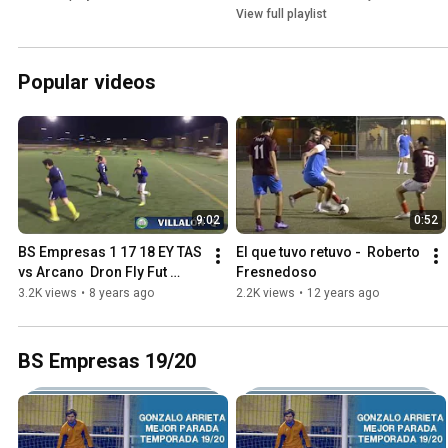
View full playlist
Popular videos
9:02
0:52
BS Empresas 1 17 18 EY TAS 
El que tuvo retuvo -  Roberto 
vs Arcano  Dron Fly Fut 
Fresnedoso
Business Sports
3.2K views
•
8 years ago
2.2K views
•
12 years ago
BS Empresas 19/20