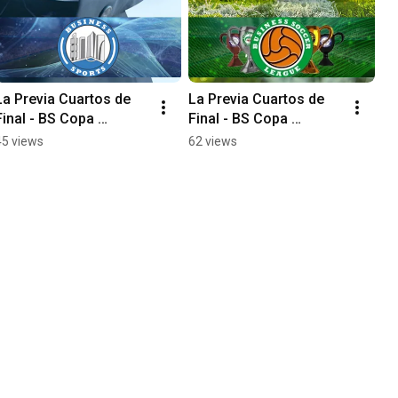
La Previa Cuartos de 
La Previa Cuartos de 
Final - BS Copa 
Final - BS Copa 
Empresas 2026
Amateur 2026
45 views
62 views