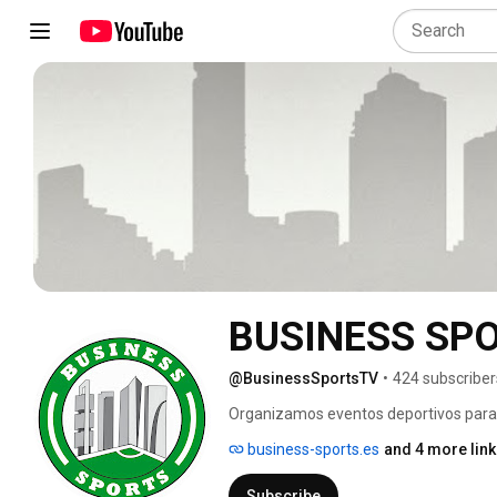
BUSINESS SP
@BusinessSportsTV
•
424 subscriber
Organizamos eventos deportivos para e
business-sports.es
and 4 more lin
Subscribe