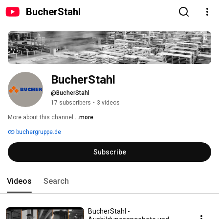
BucherStahl
BucherStahl
@BucherStahl
17 subscribers
•
3 videos
More about this channel
...more
buchergruppe.de
Subscribe
Videos
Search
BucherStahl -