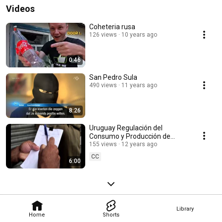
Videos
Coheteria rusa
126 views
10 years ago
0:46
San Pedro Sula
490 views
11 years ago
8:26
Uruguay Regulación del
Consumo y Producción de
Marihuana
155 views
12 years ago
CC
6:00
Library
Home
Shorts