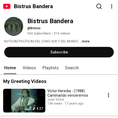
Bistrus Bandera
Bistrus Bandera
@Bistrus
560 subscribers
•
516 videos
NOTICIAS POLÍTICAS DEL CONO SUR Y DEL MUNDO. 
...more
Subscribe
Home
Videos
Playlists
Search
My Greeting Videos
Victor Heredia - (1988)
Caminando venceremos
Juan Víctor
13K views
17 years ago
4:27