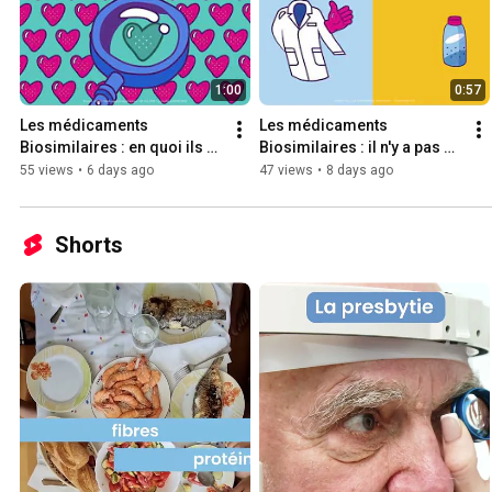
1:00
0:57
Les médicaments 
Les médicaments 
Biosimilaires : en quoi ils 
Biosimilaires : il n'y a pas de 
diffèrent ?
quoi s'en faire !
55 views
•
6 days ago
47 views
•
8 days ago
Shorts