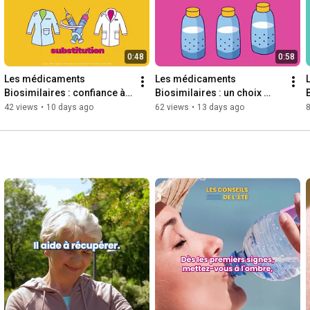
0:48
0:58
Les médicaments 
Les médicaments 
Biosimilaires : confiance à 
Biosimilaires : un choix 
l'expert
nécessaire !
d
42 views
•
10 days ago
62 views
•
13 days ago