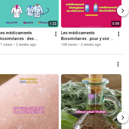
1:22
0:58
Les médicaments 
Les médicaments 
Biosimilaires : des 
Biosimilaires : pour y voir 
ifférences très légères
plus clair
87 views
•
2 weeks ago
108 views
•
2 weeks ago