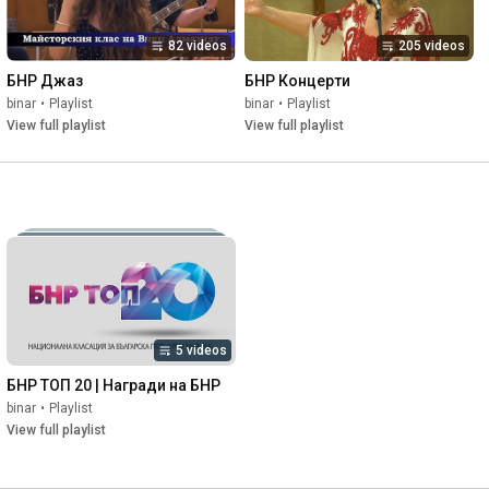
82 videos
205 videos
БНР Джаз
БНР Концерти
binar
•
Playlist
binar
•
Playlist
View full playlist
View full playlist
5 videos
БНР ТОП 20 | Награди на БНР
binar
•
Playlist
View full playlist