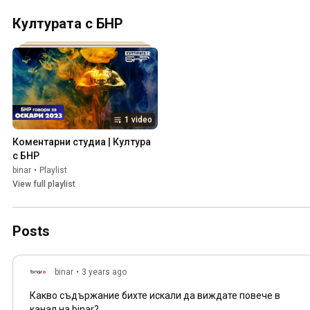
Културата с БНР
1 video
Коментарни студиа | Култура 
с БНР
binar
•
Playlist
View full playlist
Posts
binar
•
3 years ago
Какво съдържание бихте искали да виждате повече в
канал на binar?