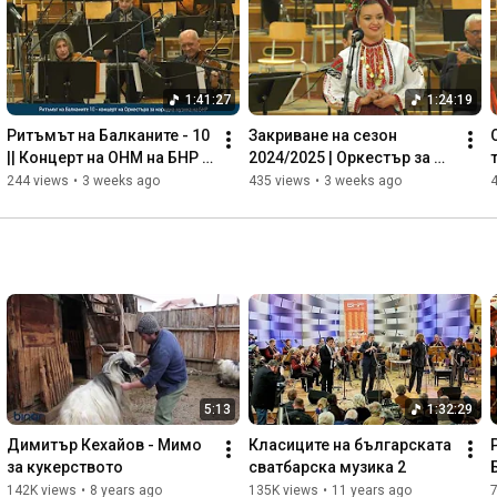
"Сленг", "Спринт", Gravity Co, Jeremy, "Кикимора".

ВОДЕЩ:

Севар Иванов 

1:41:27
1:24:19
ЕКИП:

Ритъмът на Балканите - 10 
Закриване на сезон 
Елена Ангелова 

|| Концерт на ОНМ на БНР 
2024/2025 | Оркестър за 
Виктор Димитров 

2025
народна музика на БНР
244 views
•
3 weeks ago
435 views
•
3 weeks ago
Елеонора Николова

ОПЕРАТОРИ:

Аспарух Йорданов

Виктор Роев

Михаил Михов

Петър Димов

МОНТАЖ:

Михаил Михов

5:13
1:32:29
КООРДИНАЦИЯ:

Димитър Кехайов - Мимо 
Класиците на българската 
Димитър Ганев

за кукерството
сватбарска музика 2
142K views
•
8 years ago
135K views
•
11 years ago