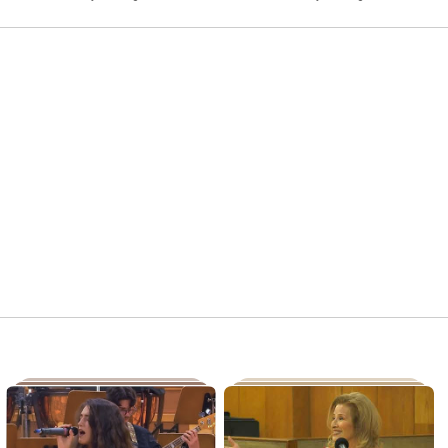
ПРОДУЦЕНТ:

БНР 2024

https://bit.ly/3xs1Zaa
https://www.facebook.com/radiobinar
https://www.instagram.com/binar.bg/?h...
#Пролет
#конкурс
#музика
#БНР