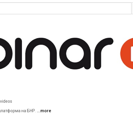
 videos
платформа на БНР. 
...more