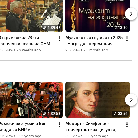
1:39:42
2:13:30
Откриване на 73-ти 
Музикант на годината 2025 
творчески сезон на ОНМ 
| Наградна церемония
на БНР
486 views
•
3 weeks ago
258 views
•
1 month ago
1:32:58
33:56
Ромски виртуози и Биг 
Моцарт - Симфония-
Бенда на БНР в 
кончертанте за цигулка, 
Джазофония
виола и оркестър
79K views
•
12 years ago
69K views
•
10 years ago