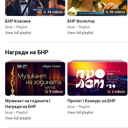
48 videos
96 videos
БНР Класика
БНР Фолклор
binar
•
Playlist
binar
•
Playlist
View full playlist
View full playlist
Награди на БНР
5 videos
2 videos
Музикант на годината | 
Пролет | Конкурс на БНР
Награди на БНР
binar
•
Playlist
binar
•
Playlist
View full playlist
View full playlist