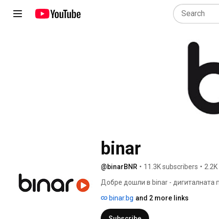
binar
@binarBNR
•
11.3K subscribers
•
2.2K
Добре дошли в binar - дигиталната 
binar.bg
and 2 more links
Subscribe