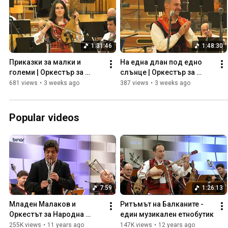
1:31:46
1:48:30
Приказки за малки и 
На една длан под едно 
големи | Оркестър за 
слънце | Оркестър за 
народна музика на БНР
народна музика на БНР
681 views
•
3 weeks ago
387 views
•
3 weeks ago
Popular videos
7:59
1:26:13
Младен Малаков и 
Ритъмът на Балканите - 
Оркестът за Народна 
един музикален етнобутик
музика на БНР | Концерт
255K views
•
11 years ago
147K views
•
12 years ago