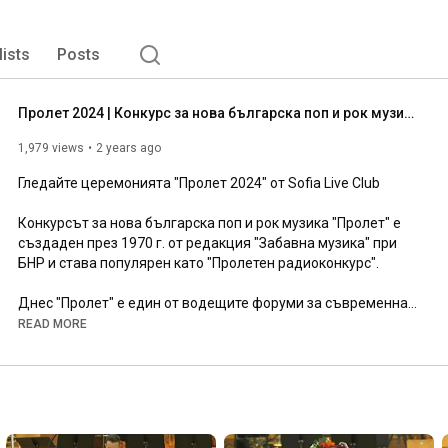
lists
Posts
Пролет 2024 | Конкурс за нова българска поп и рок музика
1,979 views
2 years ago
Гледайте церемонията "Пролет 2024" от Sofia Live Club

Конкурсът за нова българска поп и рок музика "Пролет" е 
създаден през 1970 г. от редакция "Забавна музика" при 
БНР и става популярен като "Пролетен радиоконкурс". 

Днес "Пролет" е един от водещите форуми за съвременна 
българска поп и рок музика. Малцина са композиторите и 
READ MORE
поетите, които не са станали част от него, а сред 
изпълнителите през годините се открояват имената на 
Паша Христова, Лили Иванова, Васил Найденов, Маргарита 
Хранова, Георги Христов, Петя Буюклиева, Васил Петров, 
дует Аргирови и Ритон, Мими Иванова, Мария Нейкова, 
Любо Киров, ФСБ, "Щурците", "Сигнал", "Атлас", Б.Т.Р., 