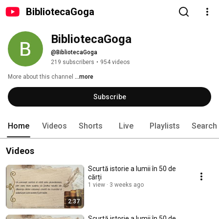
BibliotecaGoga
BibliotecaGoga
@BibliotecaGoga
219 subscribers
•
954 videos
More about this channel
...more
Subscribe
Home
Videos
Shorts
Live
Playlists
Search
Videos
Scurtă istorie a lumii în 50 de
cărți
1 view
3 weeks ago
2:37
Scurtă istorie a lumii în 50 de