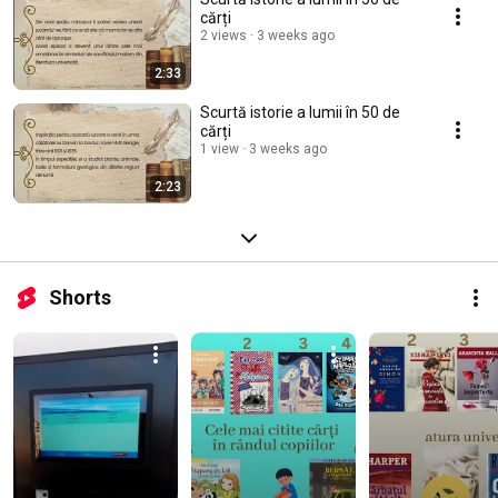
cărți
2 views
3 weeks ago
2:33
Scurtă istorie a lumii în 50 de
cărți
1 view
3 weeks ago
2:23
Shorts