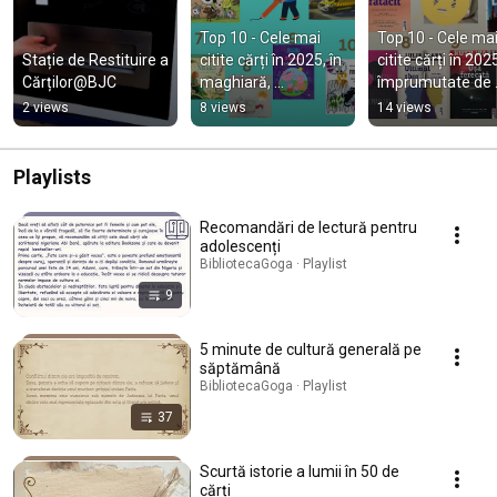
Top 10 - Cele mai 
Top 10 - Cele mai
Stație de Restituire a 
citite cărți în 2025, în 
citite cărți în 2025
Cărților@BJC
maghiară, 
împrumutate de 
împrumutate de 
cititorii tineri și ad
2 views
8 views
14 views
copii, adolescenți și 
ai bibliotecii
adulți
Playlists
Recomandări de lectură pentru
adolescenți
BibliotecaGoga · Playlist
9
5 minute de cultură generală pe
săptămână
BibliotecaGoga · Playlist
37
Scurtă istorie a lumii în 50 de
cărți