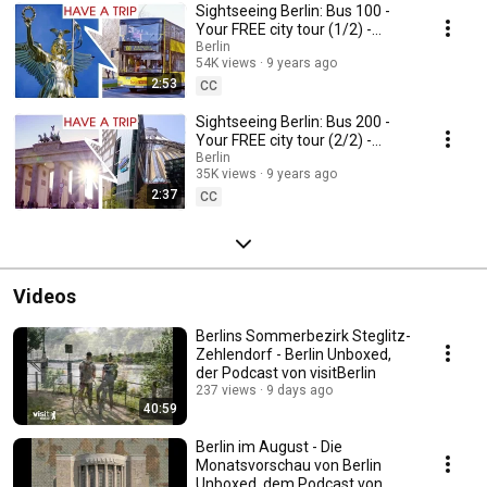
Sightseeing Berlin: Bus 100 -
Your FREE city tour (1/2) -
visitBerlin
Berlin
54K views
9 years ago
2:53
CC
Sightseeing Berlin: Bus 200 -
Your FREE city tour (2/2) -
visitBerlin
Berlin
35K views
9 years ago
2:37
CC
Videos
Berlins Sommerbezirk Steglitz-
Zehlendorf - Berlin Unboxed,
der Podcast von visitBerlin
237 views
9 days ago
40:59
Berlin im August - Die
Monatsvorschau von Berlin
Unboxed, dem Podcast von