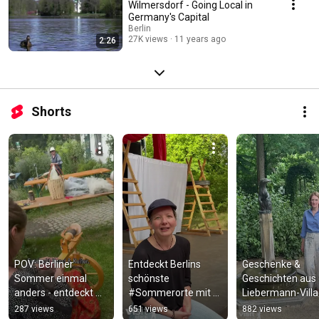
Wilmersdorf - Going Local in
Germany's Capital
Berlin
27K views
11 years ago
2:26
Shorts
POV: Berliner 
Entdeckt Berlins 
Geschenke & 
Sommer einmal 
schönste 
Geschichten aus 
anders - entdeckt 
#Sommerorte mit 
Liebermann-Villa
Steglitz-Zehlendorf 
Schauspielerin 
Wannsee - visitBer
287 views
651 views
882 views