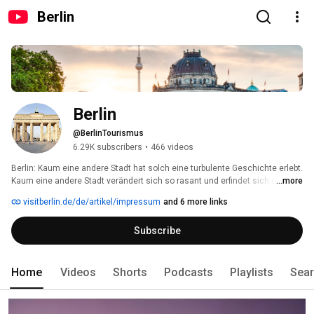
Berlin
Berlin
@BerlinTourismus
6.29K subscribers
•
466 videos
Berlin: Kaum eine andere Stadt hat solch eine turbulente Geschichte erlebt. 
Kaum eine andere Stadt verändert sich so rasant und erfindet sich dabei 
...more
immer wieder neu, wie Berlin. Mehr als 30 Jahre nach dem Fall der Berliner 
visitberlin.de/de/artikel/impressum
and 6 more links
Mauer ist Berlin spannender als jemals zuvor. 
Subscribe
Home
Videos
Shorts
Podcasts
Playlists
Sea