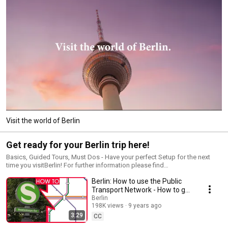
Visit the world of Berlin
Get ready for your Berlin trip here!
Basics, Guided Tours, Must Dos - Have your perfect Setup for the next
time you visitBerlin! For further information please find
http://www.visitberlin.de/en
Berlin: How to use the Public
Transport Network - How to get
around? - visitBerlin
Berlin
198K views
9 years ago
3:29
CC