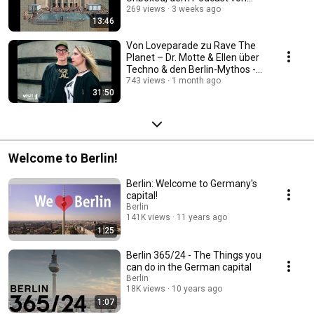
visitBerlin
269 views
3 weeks ago
13:46
Von Loveparade zu Rave The
Planet – Dr. Motte & Ellen über
Techno & den Berlin-Mythos -
visitBerlin
743 views
1 month ago
31:50
Welcome to Berlin!
Berlin: Welcome to Germany's
capital!
Berlin
141K views
11 years ago
1:25
Berlin 365/24 - The Things you
can do in the German capital
Berlin
18K views
10 years ago
1:07