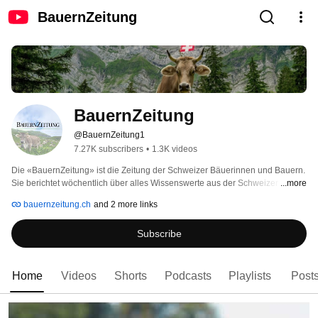
BauernZeitung
BauernZeitung
@BauernZeitung1
7.27K subscribers
•
1.3K videos
Die «BauernZeitung» ist die Zeitung der Schweizer Bäuerinnen und Bauern. 
Sie berichtet wöchentlich über alles Wissenswerte aus der Schweizer 
...more
Landwirtschaft, über Politik, Veranstaltungen, Leute, Markt und Produktion. 
bauernzeitung.ch
and 2 more links
Die «BauernZeitung» gehört zu den wichtigsten landwirtschaftlichen 
Fachzeitungen der Schweiz. 
Subscribe
Home
Videos
Shorts
Podcasts
Playlists
Post