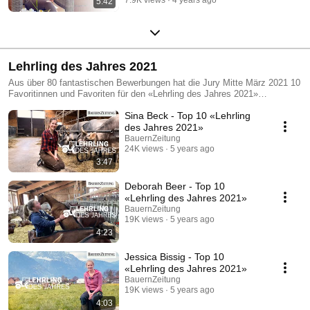
5:42
Lehrling des Jahres 2021
Aus über 80 fantastischen Bewerbungen hat die Jury Mitte März 2021 10
Favoritinnen und Favoriten für den «Lehrling des Jahres 2021»
ausgewählt. Zwischen dem 16. April 2021 und dem 14. Mai 2021 werden
Sina Beck - Top 10 «Lehrling
alle 10 Favoritinnen und Favoriten vorgestellt. Pro Woche werden jeweils
2 neue Lernende vorgestellt. Zu jedem Lernenden gibt es einen Artikel
des Jahres 2021»
und ein Video. Ab Mitte bis Ende Mai folgt das Leser-Voting, bei dem Sie
BauernZeitung
bestimmen, wer schlussendlich der «Lehrling des Jahres 2021» wird.
24K views
5 years ago
3:47
Deborah Beer - Top 10
«Lehrling des Jahres 2021»
BauernZeitung
19K views
5 years ago
4:23
Jessica Bissig - Top 10
«Lehrling des Jahres 2021»
BauernZeitung
19K views
5 years ago
4:03