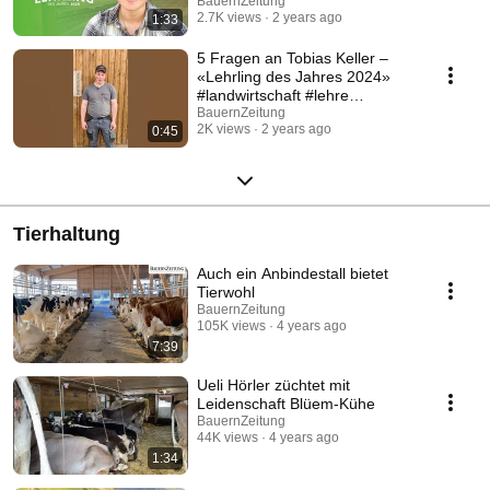
BauernZeitung
2.7K views
2 years ago
1:33
5 Fragen an Tobias Keller –
«Lehrling des Jahres 2024»
#landwirtschaft #lehre
#schweiz
BauernZeitung
2K views
2 years ago
0:45
Tierhaltung
Auch ein Anbindestall bietet
Tierwohl
BauernZeitung
105K views
4 years ago
7:39
Ueli Hörler züchtet mit
Leidenschaft Blüem-Kühe
BauernZeitung
44K views
4 years ago
1:34