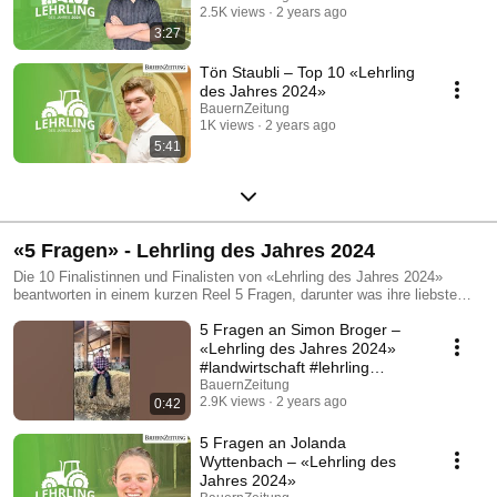
2.5K views
2 years ago
3:27
Tön Staubli – Top 10 «Lehrling
des Jahres 2024»
BauernZeitung
1K views
2 years ago
5:41
«5 Fragen» - Lehrling des Jahres 2024
Die 10 Finalistinnen und Finalisten von «Lehrling des Jahres 2024»
beantworten in einem kurzen Reel 5 Fragen, darunter was ihre liebste
Arbeit ist oder welche Superkraft sie gerne hätten.
5 Fragen an Simon Broger –
«Lehrling des Jahres 2024»
#landwirtschaft #lehrling
#schweiz
BauernZeitung
2.9K views
2 years ago
0:42
5 Fragen an Jolanda
Wyttenbach – «Lehrling des
Jahres 2024»