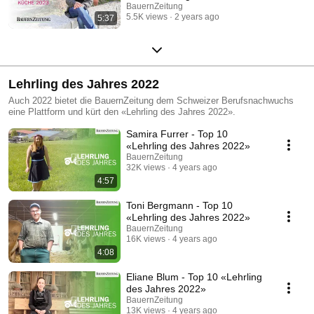
Videoporträt
BauernZeitung
5.5K views
2 years ago
5:37
Lehrling des Jahres 2022
Auch 2022 bietet die BauernZeitung dem Schweizer Berufsnachwuchs
eine Plattform und kürt den «Lehrling des Jahres 2022».
Samira Furrer - Top 10
«Lehrling des Jahres 2022»
BauernZeitung
32K views
4 years ago
4:57
Toni Bergmann - Top 10
«Lehrling des Jahres 2022»
BauernZeitung
16K views
4 years ago
4:08
Eliane Blum - Top 10 «Lehrling
des Jahres 2022»
BauernZeitung
13K views
4 years ago