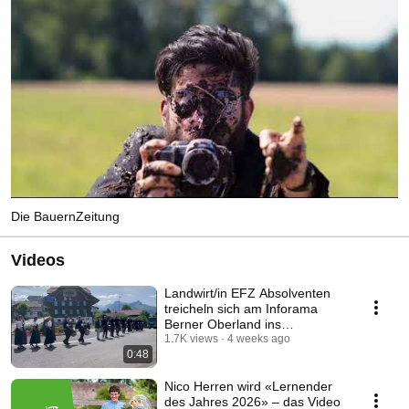
Die BauernZeitung
Videos
Landwirt/in EFZ Absolventen
treicheln sich am Inforama
Berner Oberland ins
Berufsleben
1.7K views
4 weeks ago
0:48
Nico Herren wird «Lernender
des Jahres 2026» – das Video