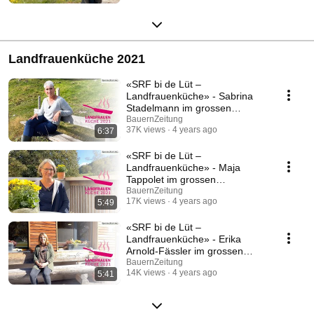
Landfrauenküche 2021
«SRF bi de Lüt –
Landfrauenküche» - Sabrina
Stadelmann im grossen
Videoporträt
BauernZeitung
37K views
4 years ago
6:37
«SRF bi de Lüt –
Landfrauenküche» - Maja
Tappolet im grossen
Videoporträt
BauernZeitung
17K views
4 years ago
5:49
«SRF bi de Lüt –
Landfrauenküche» - Erika
Arnold-Fässler im grossen
Videoporträt
BauernZeitung
14K views
4 years ago
5:41