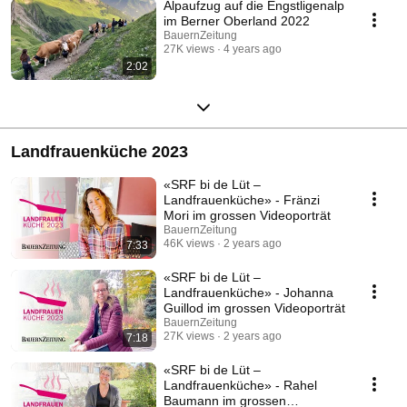
Alpaufzug auf die Engstligenalp
im Berner Oberland 2022
BauernZeitung
27K views
4 years ago
2:02
Landfrauenküche 2023
«SRF bi de Lüt –
Landfrauenküche» - Fränzi
Mori im grossen Videoporträt
BauernZeitung
46K views
2 years ago
7:33
«SRF bi de Lüt –
Landfrauenküche» - Johanna
Guillod im grossen Videoporträt
BauernZeitung
27K views
2 years ago
7:18
«SRF bi de Lüt –
Landfrauenküche» - Rahel
Baumann im grossen