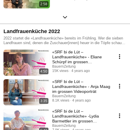
2:58
Landfrauenküche 2022
2022 startet die «Landfrauenküche» bereits im Frühling. Wer die sieben
Landfrauen sind, denen die Zuschauer(innen) heuer in die Töpfe schauen
und sich von ihren Menüs inspirieren lassen dürfen, erfahren Sie bei uns.
«SRF bi de Lüt –
Landfrauenküche» - Eliane
Schürpf im grossen
Videoporträt
BauernZeitung
15K views
4 years ago
4:50
«SRF bi de Lüt –
Landfrauenküche» - Anja Maag
im grossen Videoporträt
BauernZeitung
8.1K views
4 years ago
3:35
«SRF bi de Lüt –
Landfrauenküche» -Lydia
Barmettler im grossen
Videoporträt
BauernZeitung
7.9K views
4 years ago