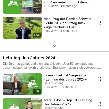
zur Preisverleihung mit dem
Siegerinterview
1.1K views
1 month ago
8:55
Alpaufzug der Familie Schwarz
- Zum 70. Geburtstag mit 70
Zügeltreicheln z Bärg
8.9K views
1 month ago
4:54
Lehrling des Jahres 2024
Die Jury hat getagt und sich entschieden. Über 50 Lernende aus
verschiedenen landwirtschaftlichen Branchen haben sich beworben.
Auch in diesem Jahr sind beeindruckende Bewerbungen eingegangen,
Jasmin Kretz ist Siegerin bei
welche mit viel Einsatz die Begeisterung für die Schweizer
Landwirtschaft zeigen. Diese zehn Lernende haben mit Ihrer Bewerbung
«Lehrling des Jahres 2024»
die Jury überzeugt und gehören nun zu den Finalistinnen und Finalisten
BauernZeitung
von «Lehrling des Jahres 2024».
3.4K views
2 years ago
4:58
Markus Jost – Top 10 «Lehrling
des Jahres 2024»
BauernZeitung