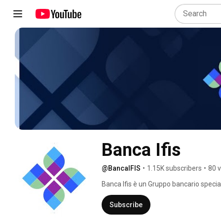
Banca Ifis
@BancaIFIS
•
1.15K subscribers
•
80 
Banca Ifis è un Gruppo bancario special
con un posizionamento competitivo nei
distintivo. 
Subscribe