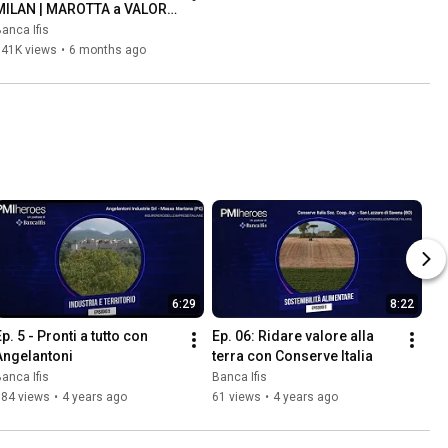
MILAN | MAROTTA a VALORI 
IN CAMPO
anca Ifis
141K views
•
6 months ago
6:29
8:22
p. 5 - Pronti a tutto con 
Ep. 06: Ridare valore alla 
Angelantoni
terra con Conserve Italia
anca Ifis
Banca Ifis
184 views
•
4 years ago
61 views
•
4 years ago