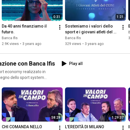
Al centro della narrazione vi sono le diverse “stanze” che 
rappresentano i vari comparti produttivi del tessuto economico 
nazionale: dall’agroalimentare al manifatturiero, dal design 
0:31
1:21
all’innovazione, ogni ambiente racconta le storie di imprenditori 
italiani, evidenziandone la forza, l’ingegno e la visione.
Da 40 anni finanziamo il 
Sosteniamo i valori dello 
futuro.
sport e i giovani atleti del 
B
CONI - Backstage video
Banca Ifis
Banca Ifis
2.9K views
•
3 years ago
329 views
•
3 years ago
azione con Banca Ifis
Play all
ort economy realizzato in
ostegno dello sport system
 sport.
58:29
1:29:37
CHI COMANDA NELLO 
L'EREDITÀ DI MILANO 