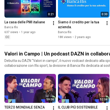
0:21
0:30
La casa delle PMI italiane
Siamo il credito per la tua 
azienda.
Banca Ifis
637 views
•
1 year ago
Banca Ifis
CC
18K views
•
2 years ago
Valori in Campo | Un podcast DAZN in collabor
Debutta su DAZN “Valori in campo”, il nuovo vodcast dedicato alla sp
collaborazione con Ifis sport, la divisione di Banca Ifis dedicata al s
italiano. “Valori in campo” vuole raccontare in maniera puntuale e accessibile le dinamiche
economiche, strategiche e manageriali che muovono l’industria dello
59:06
52:04
TERZO MONDIALE SENZA 
IL CLUB PIÙ SOSTENIBILE 