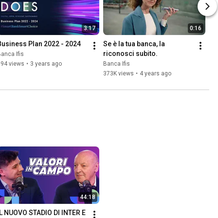
3:17
0:16
Business Plan 2022 - 2024
Se è la tua banca, la 
riconosci subito.
anca Ifis
394 views
•
3 years ago
Banca Ifis
373K views
•
4 years ago
44:18
IL NUOVO STADIO DI INTER E 