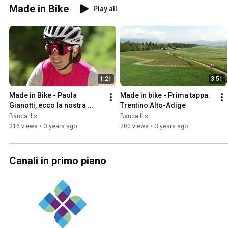
Made in Bike
Play all
1:21
3:51
Made in Bike - Paola 
Made in bike - Prima tappa: 
Gianotti, ecco la nostra 
Trentino Alto-Adige
guida
Banca Ifis
Banca Ifis
316 views
•
3 years ago
200 views
•
3 years ago
Canali in primo piano