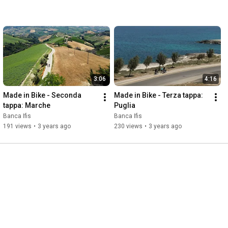
3:06
4:16
Made in Bike - Seconda 
Made in Bike - Terza tappa: 
tappa: Marche
Puglia
Banca Ifis
Banca Ifis
191 views
•
3 years ago
230 views
•
3 years ago