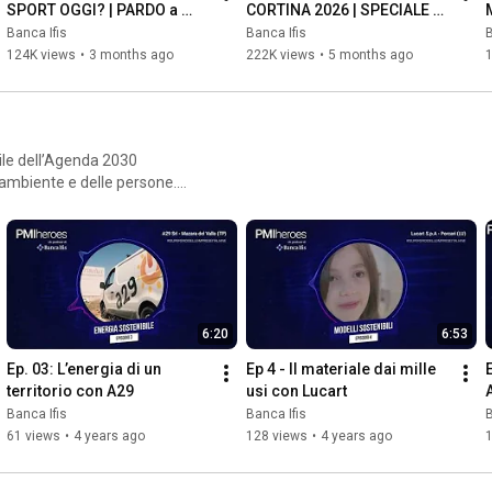
SPORT OGGI? | PARDO a 
CORTINA 2026 | SPECIALE 
VALORI IN CAMPO
VALORI IN CAMPO
Banca Ifis
Banca Ifis
B
124K views
•
3 months ago
222K views
•
5 months ago
ibile dell’Agenda 2030
’ambiente e delle persone.
liamo raccontare chi con la
raguardi.
6:20
6:53
Ep. 03: L’energia di un 
Ep 4 - Il materiale dai mille 
E
territorio con A29
usi con Lucart
Banca Ifis
Banca Ifis
B
61 views
•
4 years ago
128 views
•
4 years ago