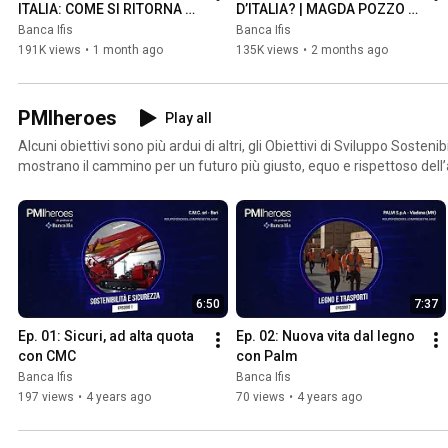
ITALIA: COME SI RITORNA 
D’ITALIA? | MAGDA POZZO a 
GRANDI? | TONI a VALORI IN 
VALORI IN CAMPO
Banca Ifis
Banca Ifis
CAMPO
191K views
•
1 month ago
135K views
•
2 months ago
PMIheroes
Play all
Alcuni obiettivi sono più ardui di altri, gli Obiettivi di Sviluppo Sosten
mostrano il cammino per un futuro più giusto, equo e rispettoso dell
Insieme a Petra Loreggian, Andrea Signorelli e Andrea e Michele vog
propria impresa compie ogni giorno un passo tangibile verso questi t
6:50
7:37
Ep. 01: Sicuri, ad alta quota 
Ep. 02: Nuova vita dal legno 
con CMC
con Palm
Banca Ifis
Banca Ifis
197 views
•
4 years ago
70 views
•
4 years ago