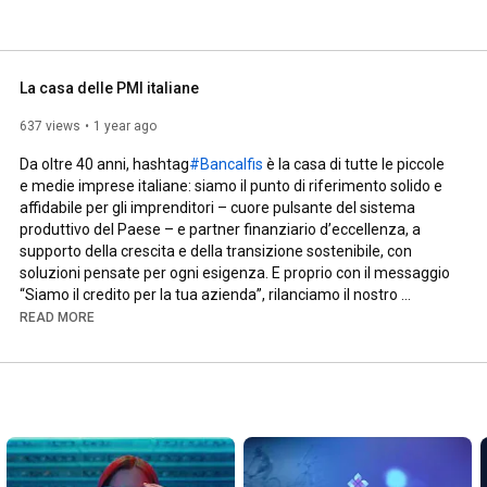
La casa delle PMI italiane
637 views
1 year ago
Da oltre 40 anni, hashtag
#BancaIfis
 è la casa di tutte le piccole 
e medie imprese italiane: siamo il punto di riferimento solido e 
affidabile per gli imprenditori – cuore pulsante del sistema 
produttivo del Paese – e partner finanziario d’eccellenza, a 
supporto della crescita e della transizione sostenibile, con 
soluzioni pensate per ogni esigenza. E proprio con il messaggio 
“Siamo il credito per la tua azienda”, rilanciamo il nostro 
impegno quotidiano nel costruire relazioni di valore e percorsi di 
READ MORE
sviluppo condivisi con le hashtag
#PMI
 italiane.

Perché il successo più grande è quello delle imprese che 
accompagniamo ogni giorno.

È questo lo storytelling che dà vita a “La casa delle PMI italiane”, 
la nuova campagna istituzionale che racconta la nostra 
vicinanza all’economia reale del Paese.
