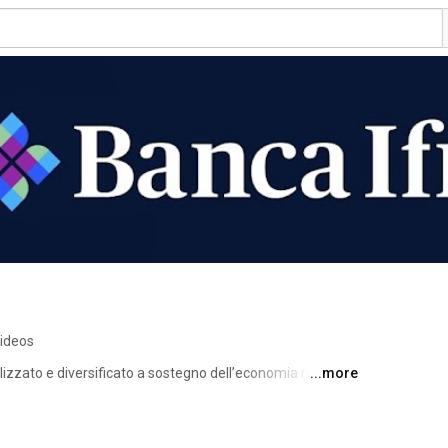
videos
izzato e diversificato a sostegno dell’economia reale, 
...more
 segmenti di mercato in cui opera e un business model 