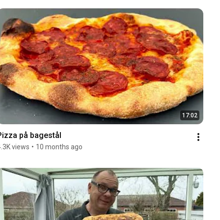
17:02
Pizza på bagestål
4.3K views
•
10 months ago