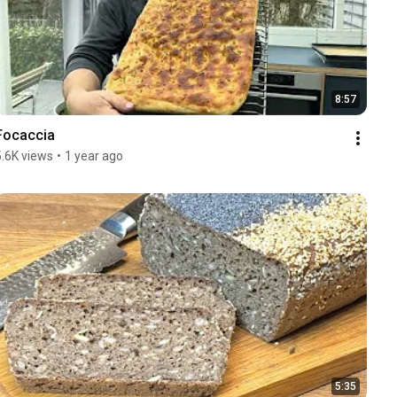
8:57
Focaccia
5.6K views
•
1 year ago
5:35