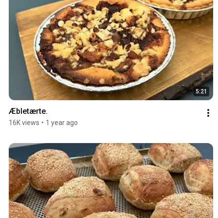
5:21
Æbletærte.
16K views
•
1 year ago