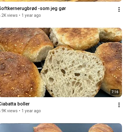
Softkernerugbrød -som jeg gør
4.2K views
•
1 year ago
7:16
Ciabatta boller
5.9K views
•
1 year ago