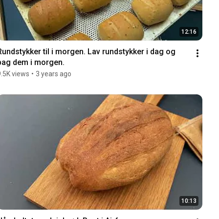
12:16
Rundstykker til i morgen. Lav rundstykker i dag og 
bag dem i morgen.
9.5K views
•
3 years ago
10:13