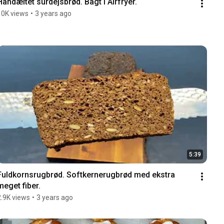
Håndæltet surdejsbrød. Bagt i Airfryer.
10K views
•
3 years ago
5:39
Fuldkornsrugbrød. Softkernerugbrød med ekstra 
meget fiber.
2.9K views
•
3 years ago