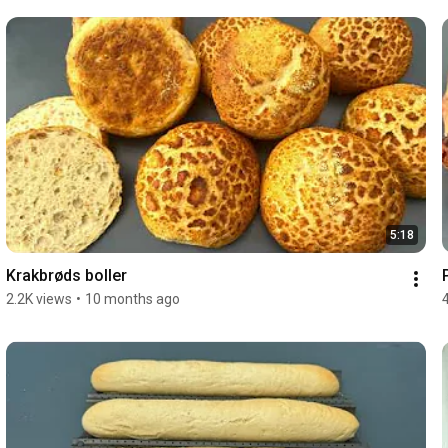
5:18
Krakbrøds boller
2.2K views
•
10 months ago