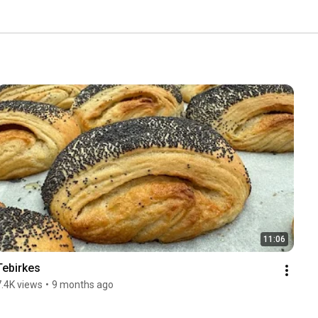
11:06
Tebirkes
7.4K views
•
9 months ago