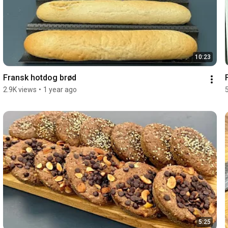
10:23
Fransk hotdog brød
2.9K views
•
1 year ago
5:25