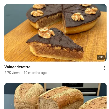
7:35
Valnøddetærte
2.7K views
•
10 months ago