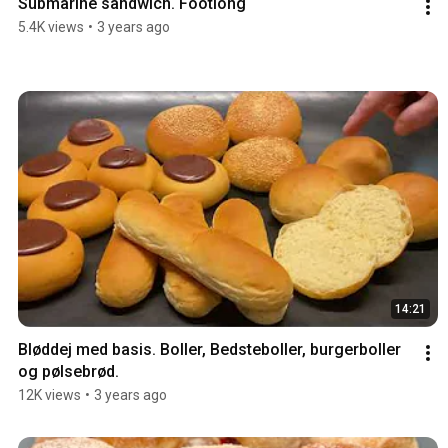
Submarine sandwich. Footlong
5.4K views
•
3 years ago
14:21
Bløddej med basis. Boller, Bedsteboller, burgerboller 
og pølsebrød.
12K views
•
3 years ago