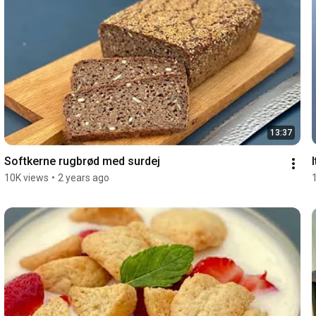
13:37
Softkerne rugbrød med surdej
10K views
•
2 years ago