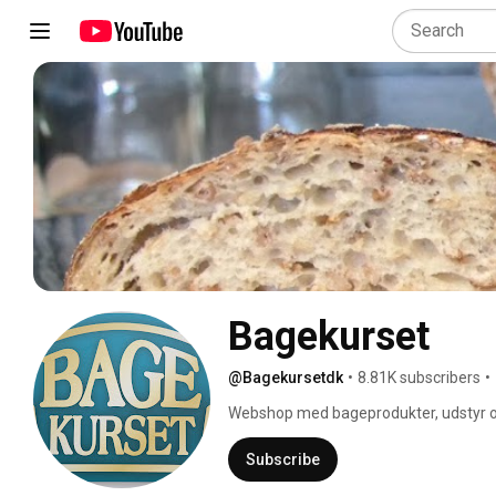
Bagekurset
@Bagekursetdk
•
8.81K subscribers
•
Webshop med bageprodukter, udstyr og
Subscribe