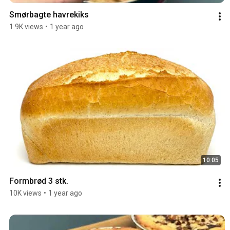
Smørbagte havrekiks
1.9K views
•
1 year ago
10:05
Formbrød 3 stk.
10K views
•
1 year ago