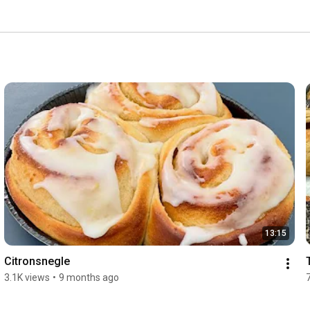
13:15
Citronsnegle 
3.1K views
•
9 months ago