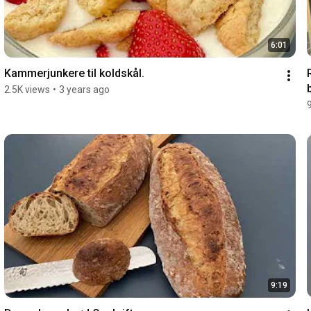
6:01
Kammerjunkere til koldskål.
2.5K views
•
3 years ago
9:19