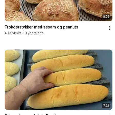
8:06
Frokoststykker med sesam og peanuts
4.1K views
•
3 years ago
7:23