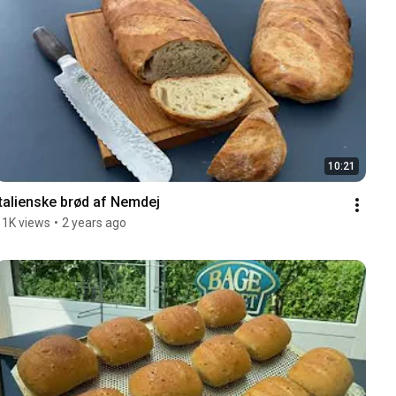
10:21
Italienske brød af Nemdej
11K views
•
2 years ago