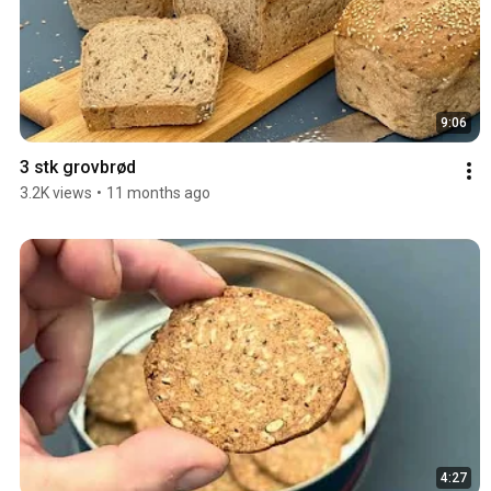
9:06
3 stk grovbrød 
3.2K views
•
11 months ago
4:27