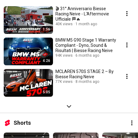
🎬 31° Anniversario Biesse
Racing Neive - L'Aftermovie
Ufficiale 🏁🔥
40K views
1 month ago
1:56
BMW M5 G90 Stage 1 Warranty
Compliant - Dyno, Sound &
Risultati | Biesse Racing Neive
94K views
6 months ago
4:26
MCLAREN 570S STAGE 2 – By
Biesse Racing Neive
77K views
8 months ago
5:05
Shorts