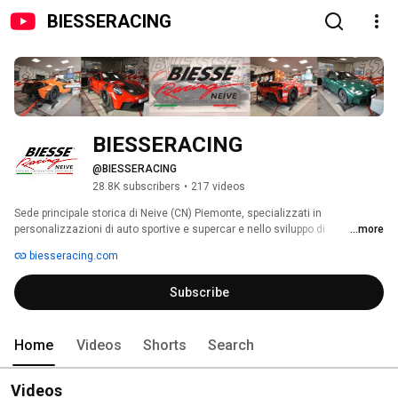
BIESSERACING
BIESSERACING
@BIESSERACING
28.8K subscribers
•
217 videos
Sede principale storica di Neive (CN) Piemonte, specializzati in 
personalizzazioni di auto sportive e supercar e nello sviluppo di 
...more
calibrazioni professionali dei software di gestione motore. 
biesseracing.com
Subscribe
Home
Videos
Shorts
Search
Videos