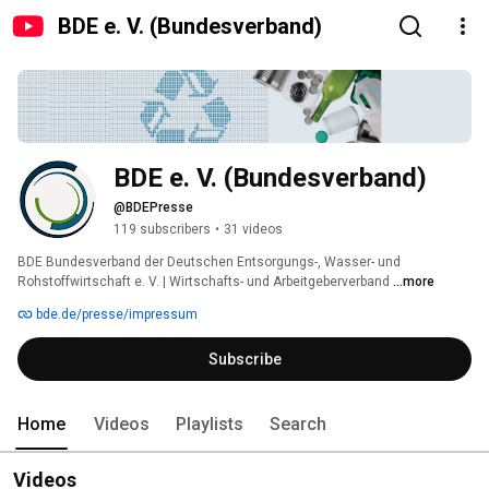
BDE e. V. (Bundesverband)
BDE e. V. (Bundesverband)
@BDEPresse
119 subscribers
•
31 videos
BDE Bundesverband der Deutschen Entsorgungs-, Wasser- und 
Rohstoffwirtschaft e. V. | Wirtschafts- und Arbeitgeberverband 
...more
bde.de/presse/impressum
Subscribe
Home
Videos
Playlists
Search
Videos