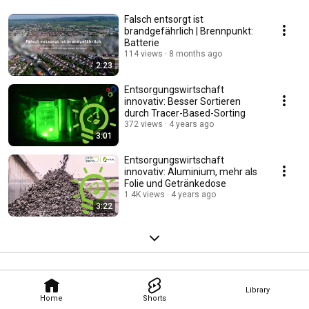
Falsch entsorgt ist
brandgefährlich | Brennpunkt:
Batterie
114 views
8 months ago
2:23
Entsorgungswirtschaft
innovativ: Besser Sortieren
durch Tracer-Based-Sorting
372 views
4 years ago
3:01
Entsorgungswirtschaft
innovativ: Aluminium, mehr als
Folie und Getränkedose
1.4K views
4 years ago
3:22
Library
Home
Shorts