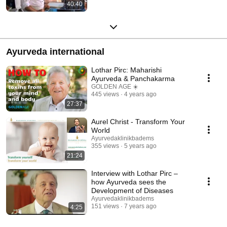
40:40
Ayurveda international
Lothar Pirc: Maharishi
Ayurveda & Panchakarma
GOLDEN AGE ☀️
445 views
4 years ago
27:37
Aurel Christ - Transform Your
World
Ayurvedaklinikbadems
355 views
5 years ago
21:24
Interview with Lothar Pirc –
how Ayurveda sees the
Development of Diseases
Ayurvedaklinikbadems
151 views
7 years ago
4:25