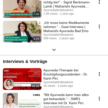
richtig bin!“ - Sigrid Beckmann-
Lamb | Maharishi Ayurveda
Bad Ems
Ayurvedaklinikbadems
1.9K views
1 year ago
7:45
„Ich muss keine Medikamente
nehmen.“ - Gast-Interview |
Maharishi Ayurveda Bad Ems
Ayurvedaklinikbadems
569 views
2 years ago
9:29
Interviews & Vorträge
Ayurveda-Therapie bei
Erschöpfungszuständen - Dr.
Karin Pirc
Ayurvedaklinikbadems
2K views
2 years ago
49:38
"Mit Ayurveda kann man alles
gut behandeln." - SWR1
Interview mit Dr. Karin Pirc
Ayurvedaklinikbadems