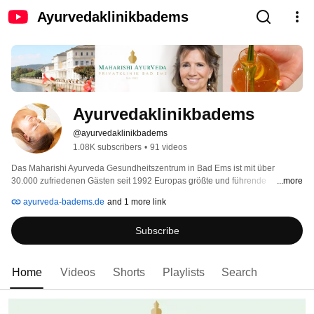
Ayurvedaklinikbadems
Ayurvedaklinikbadems
@ayurvedaklinikbadems
1.08K subscribers
•
91 videos
Das Maharishi Ayurveda Gesundheitszentrum in Bad Ems ist mit über 
30.000 zufriedenen Gästen seit 1992 Europas größte und führende 
...more
Ayurveda Privatklinik. Vielfach ausgezeichnet und in einer der schönsten 
ayurveda-badems.de
and 1 more link
Gegenden Deutschlands in der charmanten Kurstadt Bad Ems an der Lahn. 
Mit einer Ayurveda-Kur in unserem Hause können Sie Ihr gesundes 
Subscribe
Gleichgewicht wiederherstellen und neue Lebensfreude gewinnen. Das 
Herzstück unserer Therapie ist Panchakarma, die Ayurveda-Kur – klassisch 
und authentisch zur Entgiftung, Revitalisierung und zur Therapie sonst 
schwer behandelbarer chronischer Erkrankungen. 
Home
Videos
Shorts
Playlists
Search