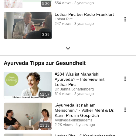
554 views
3 years ago
5:20
Lothar Pirc bei Radio Frankfurt
Lothar Pirc
247 views
3 years ago
3:39
Ayurveda Tipps zur Gesundheit
#284 Was ist Maharishi
Ayurveda? – Interview mit
Lothar Pirc
Dr. Janna Scharfenberg
614 views
3 years ago
52:57
„Ayurveda ist nah am
Menschen." - Volker Mehl & Dr.
Karin Pirc im Gespräch
Ayurvedaklinikbadems
2.2K views
4 years ago
23:13
Lothar Pirc - 6 Krankheitsstufen