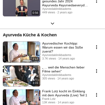
gesundes Jahr 2024
#ayurveda #ayurvedaeveryday
#ayurvedafood
Ayurvedaklinikbadems
449 views
2 years ago
0:56
Ayurveda Küche & Kochen
Ayurvedischer Kochtipp:
Warum essen wir das Süße
zuerst?
Ayurvedaklinikbadems
3.7K views
14 years ago
2:17
„ ... weil die Menschen lieber
Filme sehen"
Ayurvedaklinikbadems
305 views
14 years ago
3:31
Frank Lotz kocht im Einklang
mit dem Ayurveda (Live) Teil 1
Frank Lotz
13K views
14 years ago