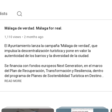
lists
Málaga de verdad. Málaga for real.
1,110 views
2 months ago
El Ayuntamiento lanza la campaña ‘Málaga de verdad’, que 
impulsa la descentralización turística y pone en valor la 
autenticidad de los barrios y la diversidad de la ciudad. 

Se financia con fondos europeos Next Generation, en el marco 
del Plan de Recuperación, Transformación y Resiliencia, dentro 
del programa de Planes de Sostenibilidad Turística en Destinos 
del Gobierno Central, y se incluye en el Plan Territorial de 
READ MORE
Sostenibilidad Turística de Andalucía 2022 de la Consejería de 
Turismo y Deporte de la Junta de Andalucía.