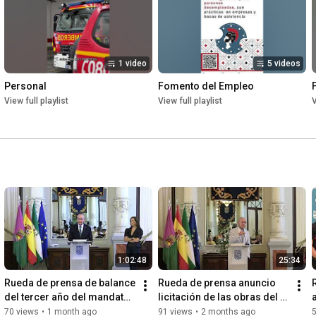
1 video
5 videos
Personal
Fomento del Empleo
View full playlist
View full playlist
V
1:02:48
25:34
Rueda de prensa de balance 
Rueda de prensa anuncio 
del tercer año del mandato 
licitación de las obras del 
municipal 2023-2027
proyecto del Auditorio de la 
70 views
•
1 month ago
91 views
•
2 months ago