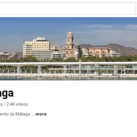
aga
rs
•
2.4K videos
ento de Málaga. 
...more