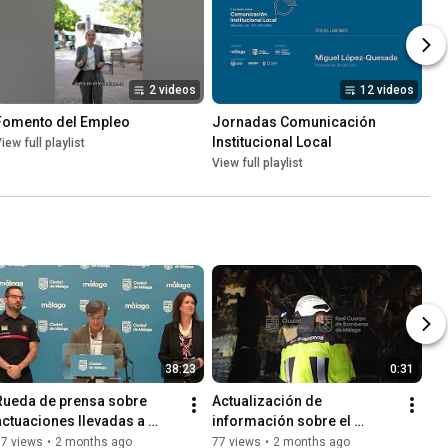
2 videos
12 videos
Fomento del Empleo
Jornadas Comunicación 
Institucional Local
iew full playlist
View full playlist
38:23
0:31
Rueda de prensa sobre 
Actualización de 
actuaciones llevadas a 
información sobre el 
cabo en el incendio del 
incendio en edificio de 
57 views
•
2 months ago
77 views
•
2 months ago