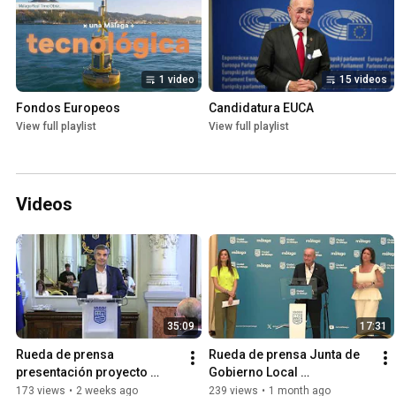
1 video
15 videos
Fondos Europeos
Candidatura EUCA
View full playlist
View full playlist
Videos
35:09
17:31
Rueda de prensa 
Rueda de prensa Junta de 
presentación proyecto 
Gobierno Local 
soterramiento Valle-Inclán
extraordinaria de 1 de julio 
173 views
•
2 weeks ago
239 views
•
1 month ago