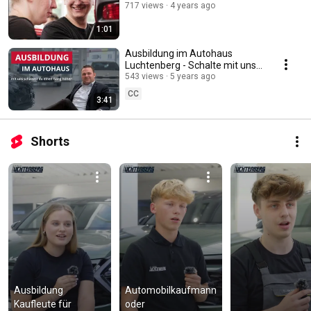
717 views
4 years ago
1:01
Ausbildung im Autohaus
Luchtenberg - Schalte mit uns
einen Gang höher!
543 views
5 years ago
CC
3:41
Shorts
Ausbildung 
Automobilkaufmann 
Kaufleute für 
oder 