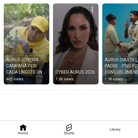
AURUS JOYERIA - 
AURUS DIAS DEL 
CAMPAÑA POR 
PADRE - PING PO
CADA LINGOTE UN 
CYBER AURUS 2026
CON LUIS JIMEN
ARBOL 2026
405 views
1.3K views
1.3K views
Library
Home
Shorts