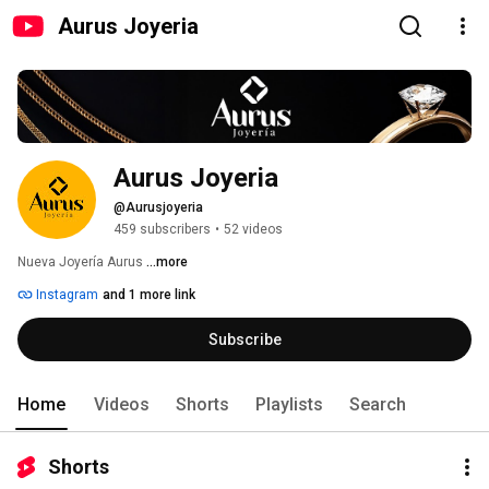
Aurus Joyeria
Aurus Joyeria
@Aurusjoyeria
459 subscribers
•
52 videos
Nueva Joyería Aurus 
...more
Instagram
and 1 more link
Subscribe
Home
Videos
Shorts
Playlists
Search
Shorts