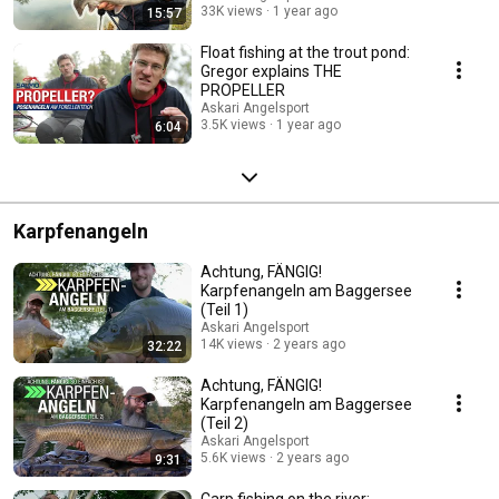
33K views
1 year ago
15:57
Float fishing at the trout pond:
Gregor explains THE
PROPELLER
Askari Angelsport
3.5K views
1 year ago
6:04
Karpfenangeln
Achtung, FÄNGIG!
Karpfenangeln am Baggersee
(Teil 1)
Askari Angelsport
14K views
2 years ago
32:22
Achtung, FÄNGIG!
Karpfenangeln am Baggersee
(Teil 2)
Askari Angelsport
5.6K views
2 years ago
9:31
Carp fishing on the river: