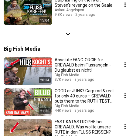
Steven's revenge on the Saale
Askari Angelsport
9.8K views
2 years ago
15:04
Big Fish Media
Absolute FANG-ORGIE für
GREWALD beim Flussangeln -
Du glaubst es nicht!
Big Fish Media
37K views
3 years ago
20:34
GOOD or JUNK? Carp rod & reel
for only 40 euros – GREWALD
puts them to the RUTH TEST
on the river
Big Fish Media
44K views
3 years ago
21:30
FAST-KATASTROPHE bei
GREWALD: Was wollte unsere
RUTE in den FLUSS REISSEN?