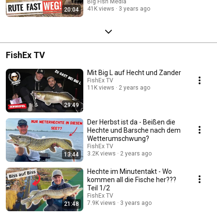
Big Fish Media
41K views
3 years ago
20:04
FishEx TV
Mit Big L auf Hecht und Zander
FishEx TV
11K views
2 years ago
29:49
Der Herbst ist da - Beißen die
Hechte und Barsche nach dem
Wetterumschwung?
FishEx TV
3.2K views
2 years ago
13:44
Hechte im Minutentakt - Wo
kommen all die Fische her???
Teil 1/2
FishEx TV
7.9K views
3 years ago
21:48