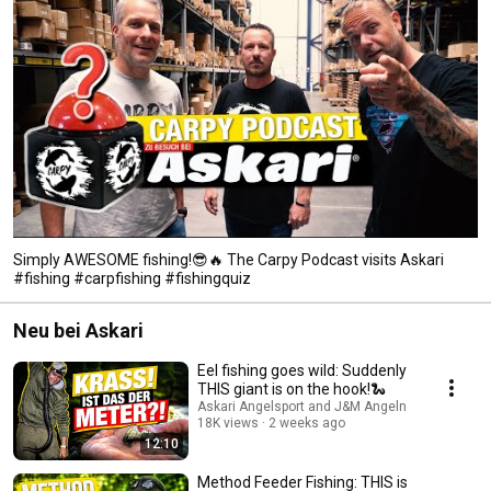
Simply AWESOME fishing!😎🔥 The Carpy Podcast visits Askari
#fishing #carpfishing #fishingquiz
Neu bei Askari
Eel fishing goes wild: Suddenly
THIS giant is on the hook!🐍
Askari Angelsport and J&M Angeln
18K views
2 weeks ago
12:10
Method Feeder Fishing: THIS is