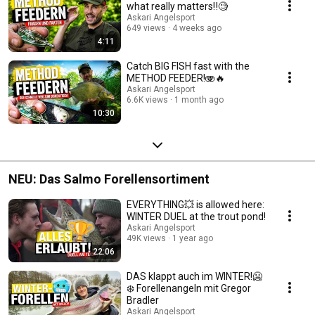
what really matters‼️🧐
Askari Angelsport
649 views
4 weeks ago
4:11
Catch BIG FISH fast with the
METHOD FEEDER!🫨🔥
Askari Angelsport
6.6K views
1 month ago
10:30
NEU: Das Salmo Forellensortiment
EVERYTHING💥 is allowed here:
WINTER DUEL at the trout pond!
Askari Angelsport
49K views
1 year ago
22:06
DAS klappt auch im WINTER!🥶
❄️ Forellenangeln mit Gregor
Bradler
Askari Angelsport