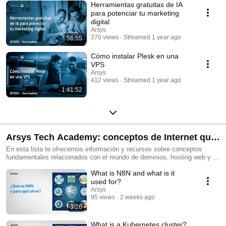
Herramientas gratuitas de IA
para potenciar tu marketing
digital
Arsys
270 views
Streamed 1 year ago
56:55
Cómo instalar Plesk en una
VPS
Arsys
412 views
Streamed 1 year ago
1:41:52
Arsys Tech Academy: conceptos de Internet que
te interesan
En esta lista te ofrecemos información y recursos sobre conceptos
fundamentales relacionados con el mundo de dominios, hosting web y la
creación de páginas web. Sin duda, proporciona a los espectadores una
What is N8N and what is it
introducción clara y comprensible a estos conceptos esenciales para
aquellos que están incursionando en el mundo de la creación de sitios
used for?
web. Los videos están diseñados para brindar una base sólida de
Arsys
conocimientos que les permita entender y tomar decisiones informadas
95 views
2 weeks ago
en sus proyectos web.
3:26
What is a Kubernetes cluster?