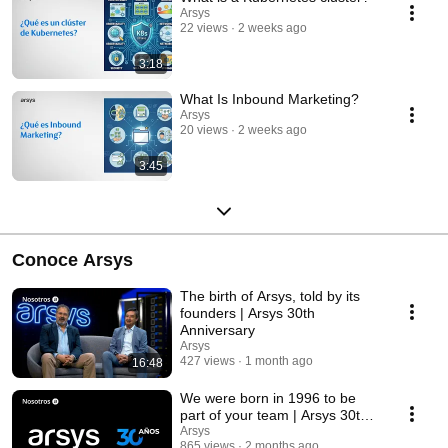
Arsys
22 views
2 weeks ago
3:18
What Is Inbound Marketing?
Arsys
20 views
2 weeks ago
3:45
Conoce Arsys
The birth of Arsys, told by its
founders | Arsys 30th
Anniversary
Arsys
427 views
1 month ago
16:48
We were born in 1996 to be
part of your team | Arsys 30th
Anniversary
Arsys
865 views
2 months ago