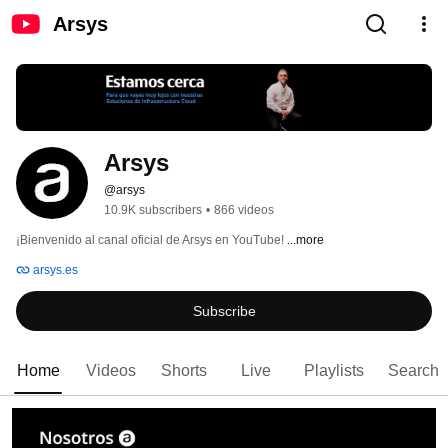
Arsys
Arsys
@arsys
10.9K subscribers
•
866 videos
¡Bienvenido al canal oficial de Arsys en YouTube! 
...more
arsys.es
Subscribe
Home
Videos
Shorts
Live
Playlists
Search