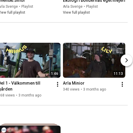
Svenskt Smör
Ekologi i böndernas eget mejeri
rla Sverige
•
Playlist
Arla Sverige
•
Playlist
iew full playlist
View full playlist
1:46
11:13
Del 1 - Välkommen till 
Arla Minior
gården
340 views
•
3 months ago
368 views
•
3 months ago