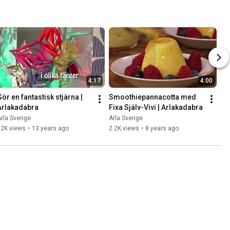
4:17
4:00
ör en fantastisk stjärna | 
Smoothiepannacotta med 
Arlakadabra
Fixa Själv-Vivi | Arlakadabra
rla Sverige
Arla Sverige
12K views
•
13 years ago
2.2K views
•
8 years ago