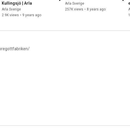
Kullingsjö | Arla
Arla Sverige
Arla Sverige
257K views
•
8 years ago
A
2.9K views
•
9 years ago
n instagram.com/bregottfabriken/