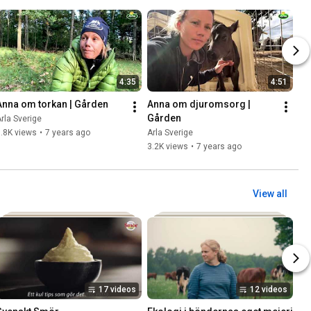
4:35
4:51
Anna om torkan | Gården
Anna om djuromsorg | 
Gården
rla Sverige
.8K views
•
7 years ago
Arla Sverige
3.2K views
•
7 years ago
View all
17 videos
12 videos