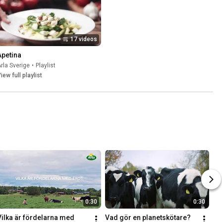
17 videos
Apetina
rla Sverige
•
Playlist
iew full playlist
0:30
0:30
Vilka är fördelarna med 
Vad gör en planetskötare?