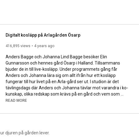
Digitalt kosläpp på Arlagården Ösarp
416,895 views
4 years ago
Anders Bagge och Johanna Lind Bagge besöker Elin 
Gunnarsson och hennes gård Ösarp i Halland. Tillsammans 
bjuder de in till live-kosläpp. Under programmets gång får 
Anders och Johanna lära sig om allt ifrån hur ett kosläpp 
fungerar till hur livet på en Arla-gård ser ut. I studion är det 
tävlingsdags där Anders och Johanna tävlar mot varandra i ko-
kunskap, olika redskap som krävs på en gård och vem som 
klarar av att köra lastmaskin med ensilage, enligt Elins direktiv. 
READ MORE
Vinnaren får hjälpa Elin att släppa ut korna i hagen. Vem tror du 
det blir?
hur djuren på gården lever.