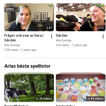
3:57
1:12
Frågor och svar av Sara | 
Gården
Gården
Arla Sverige
Arla Sverige
21K views
•
7 years ago
2.3K views
•
7 years ago
Arlas bästa spellistor
29 videos
89 videos