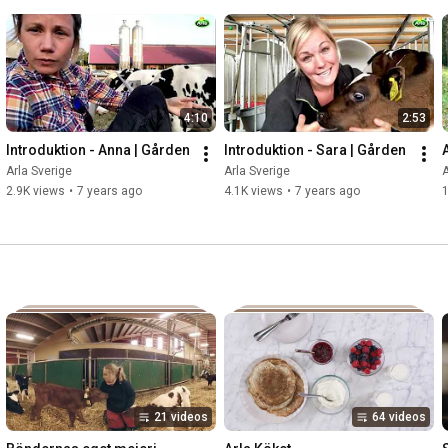
4:10
2:53
Introduktion - Anna | Gården
Introduktion - Sara | Gården
Arla Sverige
Arla Sverige
A
2.9K views
•
7 years ago
4.1K views
•
7 years ago
1
21 videos
64 videos