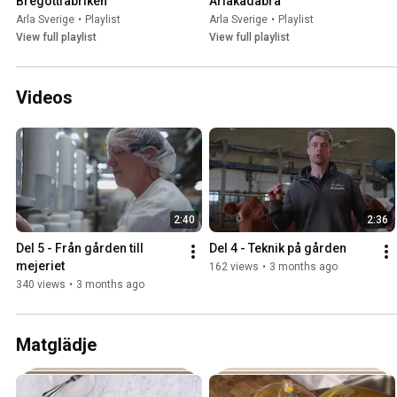
Bregottfabriken
Arlakadabra
Arla Sverige
•
Playlist
Arla Sverige
•
Playlist
View full playlist
View full playlist
Videos
2:40
2:36
Del 5 - Från gården till 
Del 4 - Teknik på gården
mejeriet
162 views
•
3 months ago
340 views
•
3 months ago
Matglädje