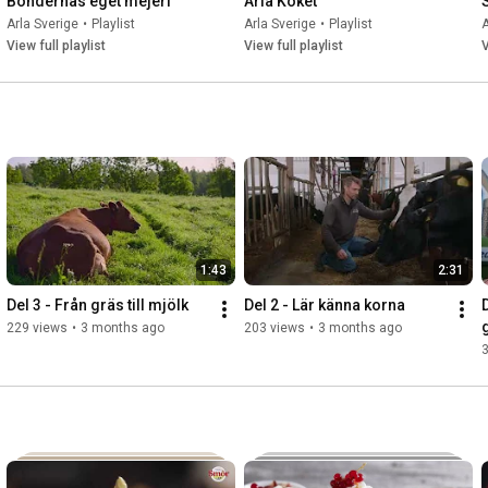
Böndernas eget mejeri
Arla Köket
Arla Sverige
•
Playlist
Arla Sverige
•
Playlist
A
View full playlist
View full playlist
V
1:43
2:31
Del 3 - Från gräs till mjölk
Del 2 - Lär känna korna
229 views
•
3 months ago
203 views
•
3 months ago