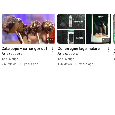
1:36
1:40
Cake pops – så här gör du | 
Gör en egen fågelmatare | 
G
Arlakadabra
Arlakadabra
Arla Sverige
Arla Sverige
A
7.6K views
•
13 years ago
16K views
•
13 years ago