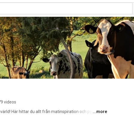
9 videos
ld! Här hittar du allt från matinspiration och pyssel till 
...more
a. 