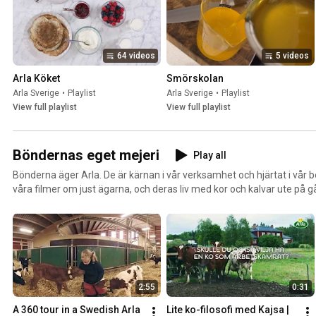
64 videos
5 videos
Arla Köket
Smörskolan
Arla Sverige
•
Playlist
Arla Sverige
•
Playlist
View full playlist
View full playlist
Böndernas eget mejeri
Play all
Bönderna äger Arla. De är kärnan i vår verksamhet och hjärtat i vår b
våra filmer om just ägarna, och deras liv med kor och kalvar ute på g
2:55
0:31
A 360 tour in a Swedish Arla 
Lite ko-filosofi med Kajsa | 