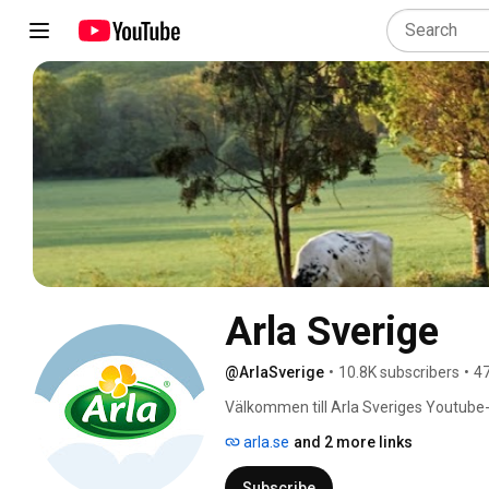
Arla Sverige
@ArlaSverige
•
10.8K subscribers
•
47
Välkommen till Arla Sveriges Youtube-vär
kossor och reklamfilmer, gamla som ny
arla.se
and 2 more links
Subscribe