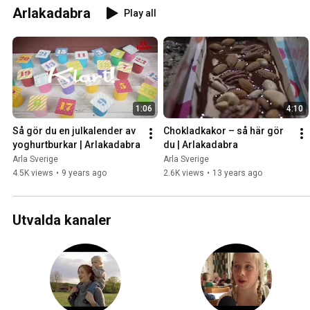
Arlakadabra
Play all
1:06
4:10
Så gör du en julkalender av 
Chokladkakor – så här gör 
yoghurtburkar | Arlakadabra
du | Arlakadabra
Arla Sverige
Arla Sverige
4.5K views
•
9 years ago
2.6K views
•
13 years ago
Utvalda kanaler