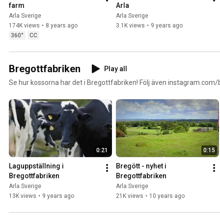
farm
Arla
Arla Sverige
Arla Sverige
174K views
•
8 years ago
3.1K views
•
9 years ago
360°
CC
Bregottfabriken
Play all
Se hur kossorna har det i Bregottfabriken! Följ äve
0:21
0:15
Laguppställning i 
Bregött - nyhet i 
Bregottfabriken
Bregottfabriken
Arla Sverige
Arla Sverige
13K views
•
9 years ago
21K views
•
10 years ago