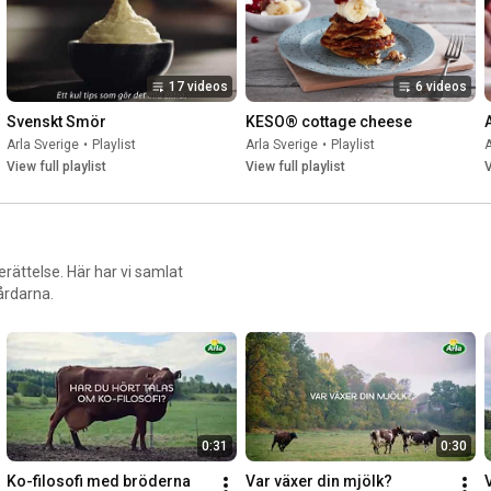
17 videos
6 videos
Svenskt Smör
KESO® cottage cheese
Arla Sverige
•
Playlist
Arla Sverige
•
Playlist
A
View full playlist
View full playlist
V
erättelse. Här har vi samlat
årdarna.
0:31
0:30
Ko-filosofi med bröderna 
Var växer din mjölk?