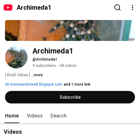
Archimeda1
Archimeda1
@Archimeda1
9 subscribers
•
58 videos
[ Khalil Gibran ] 
...more
ineineandrewelt.blogspot.com
and 1 more link
Subscribe
Home
Videos
Search
Videos