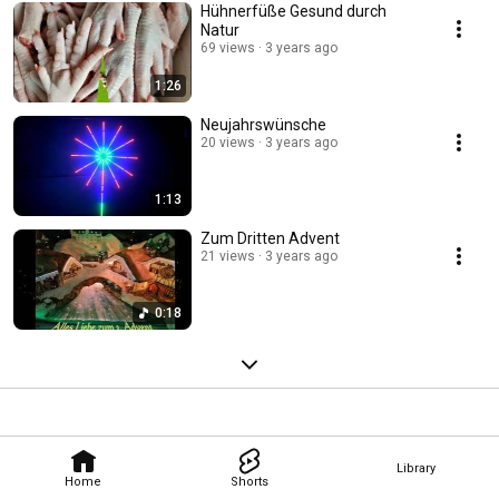
Hühnerfüße Gesund durch
Natur
69 views
3 years ago
1:26
Neujahrswünsche
20 views
3 years ago
1:13
Zum Dritten Advent
21 views
3 years ago
0:18
Library
Home
Shorts