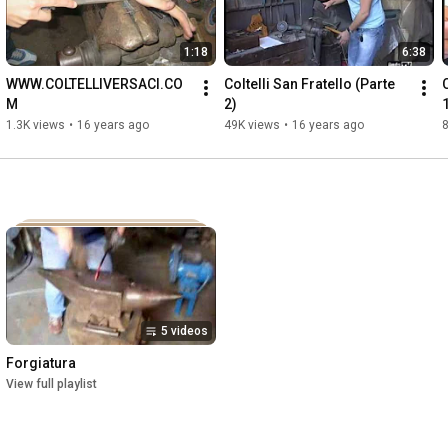
1:18
6:38
WWW.COLTELLIVERSACI.CO
Coltelli San Fratello (Parte 
C
M
2)
1.3K views
•
16 years ago
49K views
•
16 years ago
5 videos
Forgiatura
View full playlist