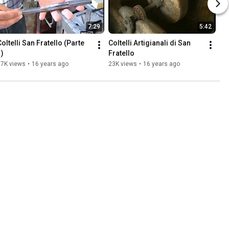
7:29
5:42
oltelli San Fratello (Parte 
Coltelli Artigianali di San 
1)
Fratello
87K views
•
16 years ago
23K views
•
16 years ago