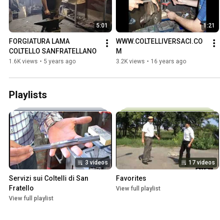
5:01
1:21
FORGIATURA LAMA 
WWW.COLTELLIVERSACI.CO
COLTELLO SANFRATELLANO
M
1.6K views
•
5 years ago
3.2K views
•
16 years ago
Playlists
3 videos
17 videos
Servizi sui Coltelli di San 
Favorites
Fratello
View full playlist
View full playlist