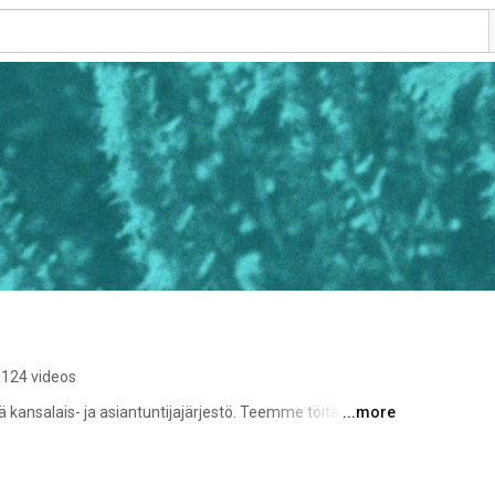
124 videos
 kansalais- ja asiantuntijajärjestö. Teemme töitä 
...more
nten sekä koe-eläinten puolesta. 