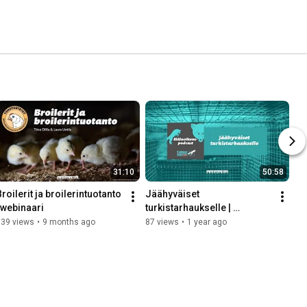
31:10
50:58
roilerit ja broilerintuotanto 
Jäähyväiset 
-webinaari
turkistarhaukselle | 
Eläinoikeuspodcast
339 views
•
9 months ago
87 views
•
1 year ago