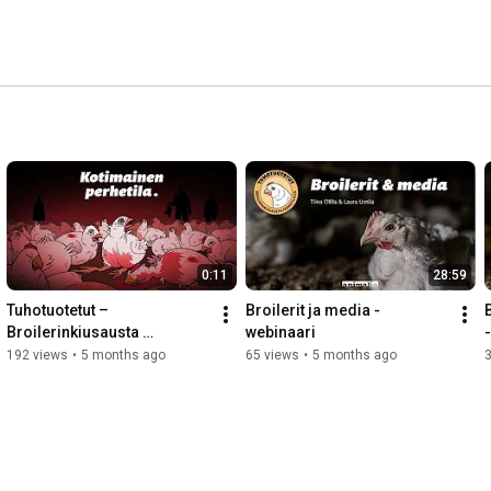
0:11
28:59
Tuhotuotetut – 
Broilerit ja media -
B
Broilerinkiusausta 
webinaari
perhetilalta
192 views
•
5 months ago
65 views
•
5 months ago