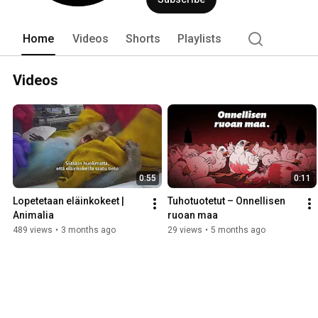
Home
Videos
Shorts
Playlists
Videos
0:55
0:11
Lopetetaan eläinkokeet | 
Tuhotuotetut – Onnellisen 
Animalia
ruoan maa
489 views
•
3 months ago
29 views
•
5 months ago