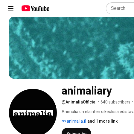
animaliary
@AnimaliaOfficial
•
640 subscribers
•
Animalia on eläinten oikeuksia edistävä
erityisesti turkiseläinten, tuotantoeläi
animalia.fi
and 1 more link
Subscribe