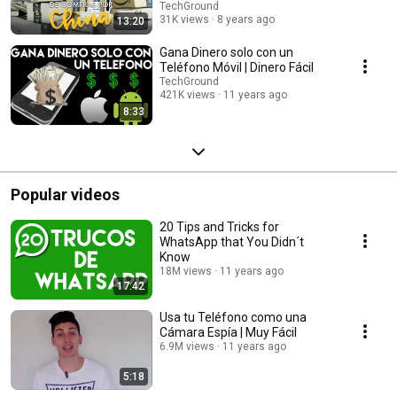
TechGround
31K views
8 years ago
13:20
Gana Dinero solo con un
Teléfono Móvil | Dinero Fácil
TechGround
421K views
11 years ago
8:33
Popular videos
20 Tips and Tricks for
WhatsApp that You Didn´t
Know
18M views
11 years ago
17:42
Usa tu Teléfono como una
Cámara Espía | Muy Fácil
6.9M views
11 years ago
5:18