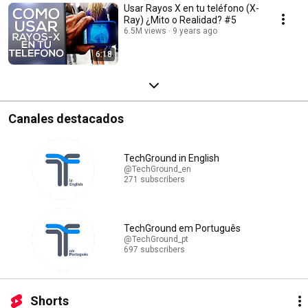
Usar Rayos X en tu teléfono (X-
Ray) ¿Mito o Realidad? #5
6.5M views
9 years ago
6:18
Canales destacados
TechGround in English
@TechGround_en
271 subscribers
TechGround em Português
@TechGround_pt
697 subscribers
Shorts