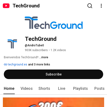
TechGround
TechGround
@AndroTube0
903K subscribers
•
1.2K videos
Bienvenidos TechGround!! 
...more
techground.es
and 3 more links
Subscribe
Home
Videos
Shorts
Live
Playlists
Posts