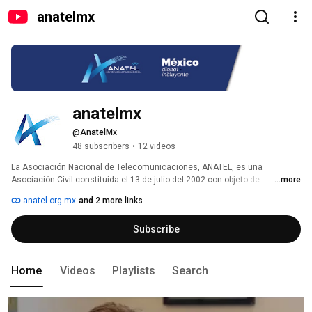
anatelmx
anatelmx
@AnatelMx
48 subscribers
•
12 videos
La Asociación Nacional de Telecomunicaciones, ANATEL, es una 
Asociación Civil constituida el 13 de julio del 2002 con objeto de 
...more
representar ante las autoridades a las empresas de telefonía móvil e 
anatel.org.mx
and 2 more links
Internet, a los fabricantes de redes y equipos móviles líderes en la 
industria, distribuidores, integradores, consultores, organismos de 
Subscribe
certificación, laboratorios de pruebas, y otras unidades de la cadena 
productiva. 
Home
Videos
Playlists
Search