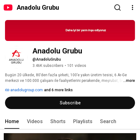
Anadolu Grubu
Anadolu Grubu
@AnadoluGrubu
3.46K subscribers
•
101 videos
Bugün 20 ülkede, 80’den fazla şirketi, 100’e yakın üretim tesisi, 6 Ar-Ge 
merkezi ve 100.000 çalışanı ile faaliyetlerini perakende, meşrubat, bira, 
...more
tarım, otomotiv, kırtasiye, enerji ve sağlık olmak üzere 8 sektörde 
anadolugroup.com
and 6 more links
sürdürüyor. 1950 yılında Yazıcı ve Özilhan aileleri tarafından kurulan Grup, 
hem rakamsal verileri ve üretim gücü hem de geliştirdiği ve içinde yer 
Subscribe
aldığı projelerle Türkiye ekonomisinin en büyük itici güçlerinden biri 
konumundadır. AB InBev, The Coca-Cola Company, Faber-Castell, Isuzu, 
Itochu, Kia, Honda, Honda Marine, Johns Hopkins Medicine gibi alanlarında 
dünyanın önde gelen isimleri olan markalarla ve şirketlerle kurduğu 
Home
Videos
Shorts
Playlists
Search
ortaklıklarla çok uluslu ve girişimci bir grup olma misyonu doğrultusunda 
hareket ediyor. 