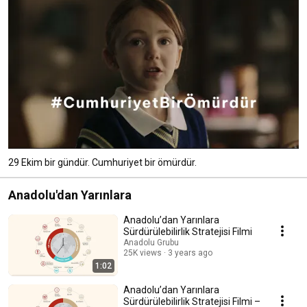
29 Ekim bir gündür. Cumhuriyet bir ömürdür.
Anadolu'dan Yarınlara
Anadolu’dan Yarınlara
Sürdürülebilirlik Stratejisi Filmi
Anadolu Grubu
25K views
3 years ago
1:02
Anadolu’dan Yarınlara
Sürdürülebilirlik Stratejisi Filmi –