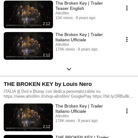
The Broken Key | Trailer
Teaser English
Altrofilm
10K views
8 years ago
2:12
The Broken Key | Trailer
Italiano Ufficiale
Altrofilm
178K views
8 years ago
2:12
THE BROKEN KEY by Louis Nero
ITALIA ||| Dvd e Bluray con dedica personalizzabile su
https://www.altrofilm.it/shop-altrofilm/ GooglePlay https://bit.ly/2RBu8kc
iTunes https://apple.co/2UDqSqn TAIWAN ||| 天馬行空 SkyDigi
The Broken Key | Trailer
http://www.skydigient.com -------------------------------------------------------------------
------------------------------- Eventi:
Italiano Ufficiale
https://www.facebook.com/pg/laltrofilmproduction/events/ CD Colonna
Altrofilm
Sonora: http://www.altrofilm.it/prodotto/cd-the-broken-key/ ☥ THE
178K views
8 years ago
BROKEN KEY ☥ directed by Louis Nero music by Lamberto Curtoni art
2:12
direction Vincenzo Fiorito costumes Agostino Porchietto make up
Vanessa Ferauto hair stylist Marco Todaro Cast: Christopher Lambert,
THE BROKEN KEY | Trailer