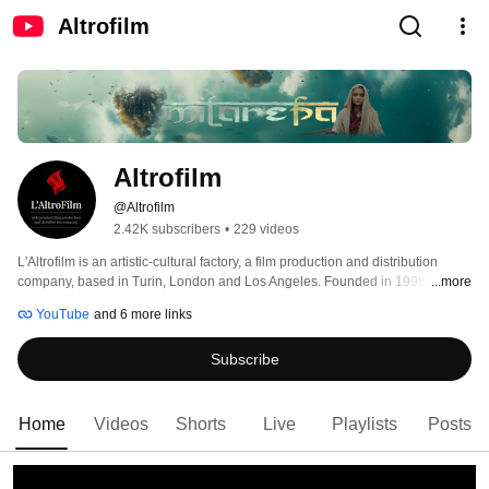
Altrofilm
Altrofilm
@Altrofilm
2.42K subscribers
•
229 videos
L'Altrofilm is an artistic-cultural factory, a film production and distribution 
company, based in Turin, London and Los Angeles. Founded in 1998, its 
...more
focus is producing and distributing art-house films, theatrical events and 
YouTube
and 6 more links
sharing meetings. A place that unites and invites artists to give life to their 
ideas towards the research of Knowledge. 👁️ 
Subscribe
Home
Videos
Shorts
Live
Playlists
Posts