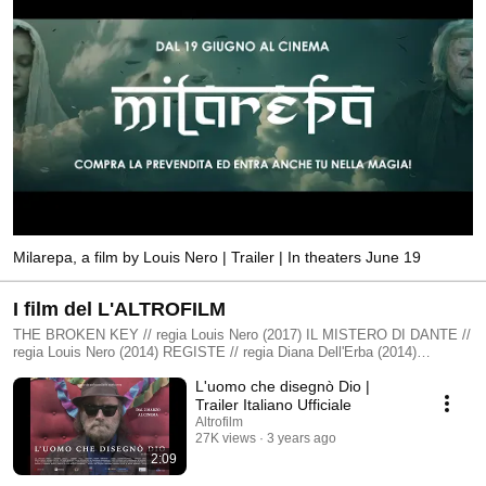
Milarepa, a film by Louis Nero | Trailer | In theaters June 19
I film del L'ALTROFILM
THE BROKEN KEY // regia Louis Nero (2017) IL MISTERO DI DANTE //
regia Louis Nero (2014) REGISTE // regia Diana Dell'Erba (2014)
RASPUTIN // regia Louis Nero (2011) L'ALTRA META' // regia R. Colla
L'uomo che disegnò Dio |
(2010) MARAMEO // regia R. Colla (2010) PRICIPESSA // regia G.
Arcelli (2009) MARIO IL MAGO // regia A. Tamas (2008) EX DRUMMER
Trailer Italiano Ufficiale
// regia K. Mortier (2008) LA RABBIA // regia Louis Nero (2008) HANS //
Altrofilm
regia Louis Nero (2006) FRATELLI DI SANGUE // regia D. Sordella
27K views
3 years ago
(2006) PIANOSEQUENZA // regia L. Nero (2005) GOLEM // regia Louis
2:09
Nero (1999) www.altrofilm.it