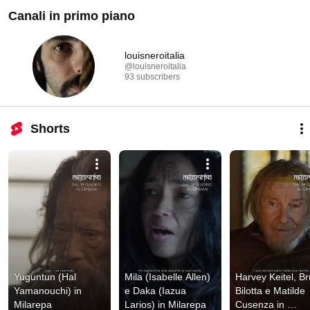
Canali in primo piano
louisneroitalia
@louisneroitalia
93 subscribers
Shorts
Yuguntun (Hal 
Mila (Isabelle Allen) 
Harvey Keitel, Br
Yamanouchi) in 
e Daka (Iazua 
Bilotta e Matilde 
Milarepa
Larios) in Milarepa
Cusenza in 