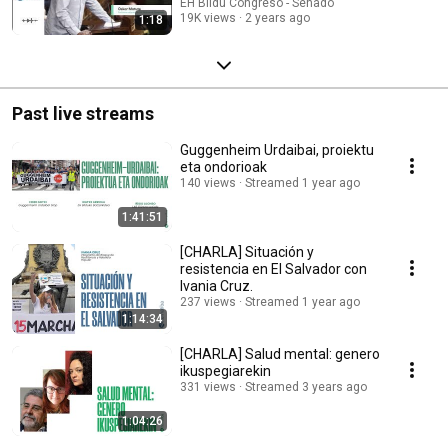
aferrados al cargo»
EH Bildu Congreso - Senado
19K views
2 years ago
1:18
Past live streams
Guggenheim Urdaibai, proiektu
eta ondorioak
140 views
Streamed 1 year ago
1:41:51
[CHARLA] Situación y
resistencia en El Salvador con
Ivania Cruz.
237 views
Streamed 1 year ago
1:14:34
[CHARLA] Salud mental: genero
ikuspegiarekin
331 views
Streamed 3 years ago
1:04:26