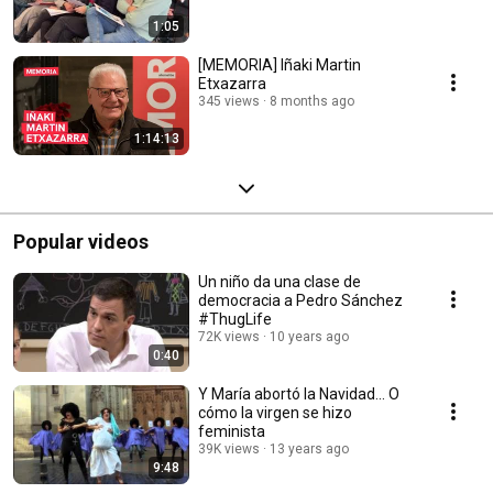
1:05
[MEMORIA] Iñaki Martin
Etxazarra
345 views
8 months ago
1:14:13
Popular videos
Un niño da una clase de
democracia a Pedro Sánchez
#ThugLife
72K views
10 years ago
0:40
Y María abortó la Navidad... O
cómo la virgen se hizo
feminista
39K views
13 years ago
9:48