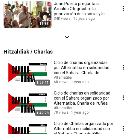
Juan Puerto pregunta a
Arnaldo Otegi sobre la
priorización de lo social y lo
nacional
34K views
10 years ago
11:33
Hitzaldiak / Charlas
Ciclo de charlas organizadas
por Alternatiba en solidaridad
con el Sahara. Charla de
Gasteiz
Alternatiba
68 views
1 year ago
1:59:41
Ciclo de charlas en solidaridad
con el Sahara organizado por
Alternatiba. Charla de Iruñea
Alternatiba
78 views
1 year ago
1:42:28
Ciclo de Charlas organizado por
Alternatiba en solidaridad con
el Sahara. Charla de Bilbo