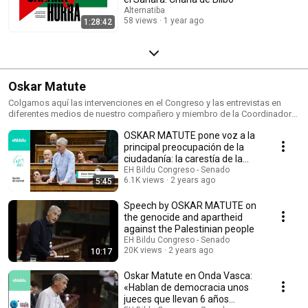
Alternatiba
58 views
1 year ago
1:28:42
Oskar Matute
Colgamos aquí las intervenciones en el Congreso y las entrevistas en
diferentes medios de nuestro compañero y miembro de la Coordinadora
Nacional de Alternatiba Oskar Matute, publicadas en esta y otras cuentas
OSKAR MATUTE pone voz a la
de YouTube.
principal preocupación de la
ciudadanía: la carestía de la
vida
EH Bildu Congreso - Senado
6.1K views
2 years ago
5:45
Speech by OSKAR MATUTE on
the genocide and apartheid
against the Palestinian people
EH Bildu Congreso - Senado
20K views
2 years ago
10:17
Oskar Matute en Onda Vasca:
«Hablan de democracia unos
jueces que llevan 6 años