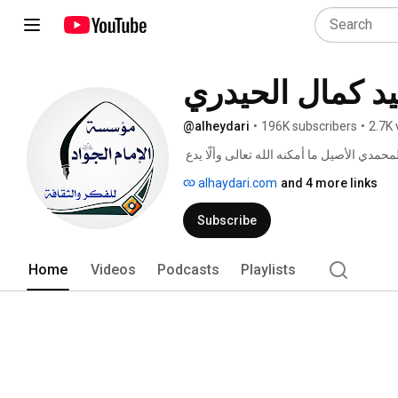
د كمال الحيدري
@alheydari
•
196K subscribers
•
2.7K 
أخذ سماحة السيد الحيدري على عاتقه أن يدافع عن الإسلام المحمدي الأصيل ما أمكنه الله تعالى وألّا يدع 
فرصة للأعداء والمغرضين من النيل منه. 
alhaydari.com
and 4 more links
Subscribe
Home
Videos
Podcasts
Playlists