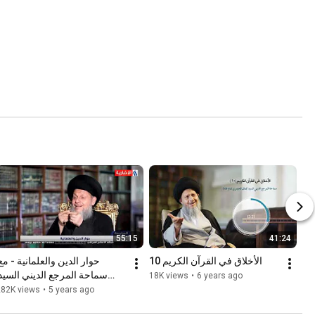
55:15
41:24
الأخلاق في القرآن الكريم 10
18K views
•
6 years ago
كمال الحيدري - الحلقة الأول
282K views
•
5 years ago