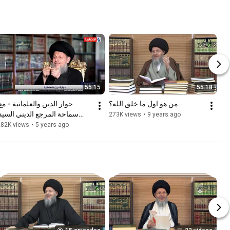
55:15
55:18
من هو اول ما خلق الله؟
273K views
•
9 years ago
كمال الحيدري - الحلقة الأول
282K views
•
5 years ago